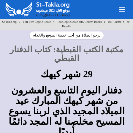
Toggle
navigation
>
>
>
>
St-Takla.org
Full-Free-Coptic-Books
FreeCopticBooks-016-Church-Books
001-Dafnar
04-
Keyahk
نرجو الصلاة من أجل خدمة الموقع والخدام
مكتبة الكتب القبطية
:
كتاب الدفنار
القبطي
29 شهر كيهك
دفنار اليوم التاسع والعشرون
من شهر كيهك المبارك عيد
الميلاد المجيد الذي لربنا يسوع
المسيح مخلصنا له المجد دائمًا
أبديًا