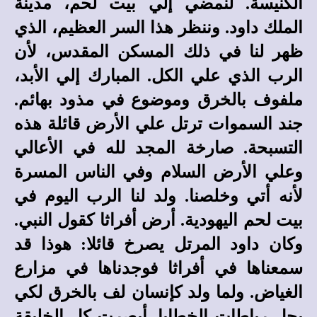
الكنيسة. لنمضي إلي بيت لحم، مدينة
الملك داود. وننظر هذا السر العظيم، الذي
ظهر لنا في ذلك المسكن المقدس، لأن
الرب الذي علي الكل. المبارك إلي الأبد،
ملفوف بالخرق وموضوع في مذود بهائم.
جند السموات ترتل علي الأرض قائلة هذه
التسبحة. صارخة المجد لله في الأعالي
وعلي الأرض السلام وفي الناس المسرة
لأنه أتي وخلصنا. ولد لنا الرب اليوم في
بيت لحم اليهودية. أرض أفراثا كقول النبي.
وكان داود المرتل يصرخ قائلا: هوذا قد
سمعناها في أفراثا فوجدناها في مزارع
الغياض. ولما ولد كإنسان لف بالخرق لكي
يحل رباطات الخطايا. أبصرت كل الخليقة