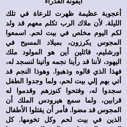
أيقونة العذراء
أعجوبة عظيمة ظهرت للرعاة في تلك
الليلة. لأن ملاك الرب تكلم معهم قد ولد
لكم اليوم مخلص في بيت لحم. اسمعوا
المجوس يكرزون، بميلاد المسيح في
أورشليم، قائلين أين هو المولود ملك
اليهود، لأننا قد رأينا نجمه وأتينا لنسجد له،
فهذا الذي قالوه وذهبوا. وهوذا النجم قد
أتي بهم إلي بيت لحم، ولما وجدوا الطفل
سجدوا له، وفتحوا كنوزهم وقدموا له
قرابين، ولما سمع هيرودس الملك أن
المجوس قد مضوا. فأمر أن يقتلوا الأطفال
الذين في بيت لحم وكل تخومها. كل