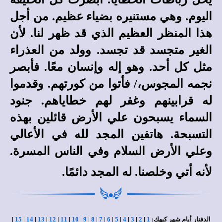
اليوم. وهي مستنيره بضياء عظيم. من أجل
هذا المنظر العظيم الذي قد ظهر لنا. لأن
الغير متجسد قد تجسد. وولد من العذراء
مثل كل أحد. وهو إله وإنسان معًا. فأبصر
نجمه المجوس،/ فأتوا من كورتهم. وقدموا
له قرابينهم وغفر لهم خطاياهم. جنود
السماء يسبحون علي الأرض قائلين بهذه
التسبحة. هاتفين المجد لله في الأعالي
وعلي الأرض السلام وفي الناس المسرة.
لأنه أتي وخلصنا. له المجد دائمًا.
الدفنار أيام شهر كيهك:
1
|
2
|
3
|
4
|
5
|
6
|
7
|
8
|
9
|
10
|
11
|
12
|
13
|
14
|
15
|