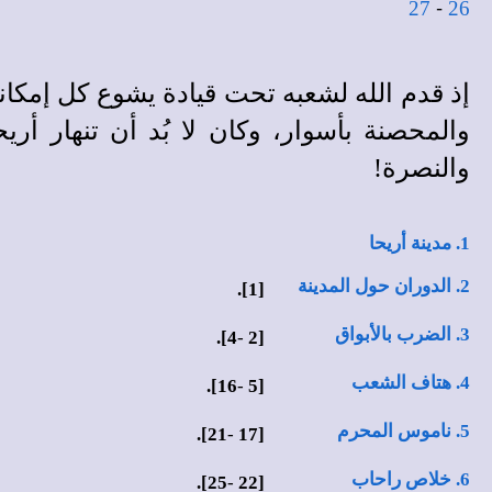
-
27
26
إذ قدم الله لشعبه تحت قيادة يشوع كل إمكانية 
والمحصنة بأسوار، وكان لا بُد أن تنهار أريح
والنصرة!
1. مدينة أريحا
2. الدوران حول المدينة
[1].
3. الضرب بالأبواق
4].
-
2
[
4. هتاف الشعب
16].
-
[5
5. ناموس المحرم
21].
-
[17
6. خلاص راحاب
25].
-
[22