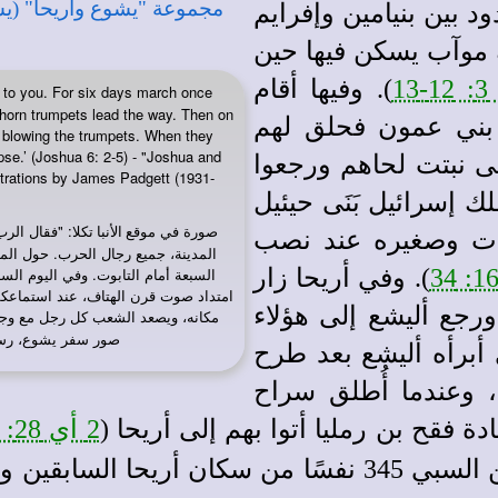
 بين بنيامين وإفرايم
 موآب يسكن فيها حين
1
). وفيها أقام
o to you. For six days march once
 horn trumpets lead the way. Then on
بني عمون فحلق لهم
s blowing the trumpets. When they
apse.’ (Joshua 6: 2-5) - "Joshua and
ى نبتت لحاهم ورجعوا
ustrations by James Padgett (1931-
 إسرائيل بَنَى حيئيل
صورة في
: "فقال الرب
موقع الأنبا تكلا
اسات وصغيره عند نصب
المدينة، جميع رجال الحرب. حول المد
). وفي أريحا زار
السبعة أمام التابوت. وفي اليوم الس
امتداد صوت قرن الهتاف، عند استماعك
، ورجع أليشع إلى هؤلاء
مكانه، ويصعد الشعب كل رجل مع وجه
صور سفر يشوع، رسم جيمز بادجيت (1931
ي أبرأه أليشع بعد طرح
 وعندما أُطلق سراح
 فقح بن رمليا أتوا بهم إلى أريحا (
2 أي 28: 15
نفسًا من سكان أريحا السابقين ونسلهم (