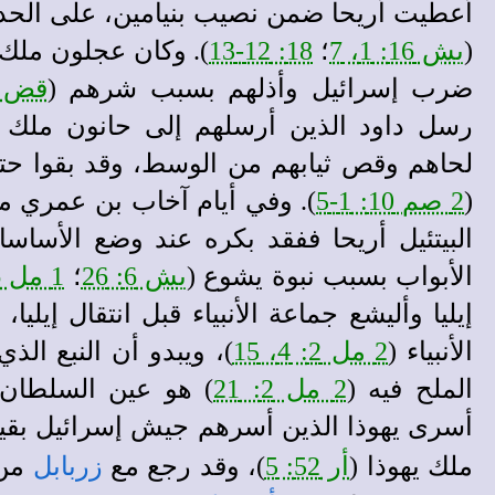
أعطيت أريحا ضمن نصيب بنيامين، على الحدود
(
يش 16: 1، 7
؛
18: 12-13
). وكان عجلون ملك
ضرب إسرائيل وأذلهم بسبب شرهم (
قض 3: 12-3
رسل داود الذين أرسلهم إلى حانون ملك 
لحاهم وقص ثيابهم من الوسط، وقد بقوا حت
(
2 صم 10: 1-5
). وفي أيام آخاب بن عمري ملك
البيتئيل أريحا ففقد بكره عند وضع الأس
الأبواب بسبب نبوة يشوع (
يش 6: 26
؛
1 مل 16: 34
إيليا وأليشع جماعة الأنبياء قبل انتقال إيليا
الأنبياء (
2 مل 2: 4، 15
)، ويبدو أن النبع الذ
الملح فيه (
2 مل 2: 21
) هو عين السلطان،
أسرى يهوذا الذين أسرهم جيش إسرائيل بقيادة
ملك يهوذا (
أر 52: 5
)، وقد رجع مع
زربابل
من السبي 345 