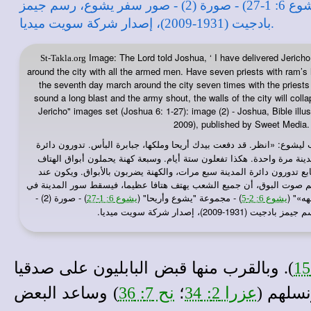
Image: The Lord told Joshua, ‘ I have delivered Jerich
St-Takla.org
around the city with all the armed men. Have seven priests with ram’s
the seventh day march around the city seven times with the priest
sound a long blast and the army shout, the walls of the city will coll
Jericho" images set (Joshua 6: 1-27): image (2) - Joshua, Bible ill
2009), published by Sweet Media.
 ليشوع: «انظر. قد دفعت بيدك أريحا وملكها، جبابرة البأس. تدورون دائرة
ينة مرة واحدة. هكذا تفعلون ستة أيام. وسبعة كهنة يحملون أبواق الهتاف
ابع تدورون دائرة المدينة سبع مرات، والكهنة يضربون بالأبواق. ويكون عند
م صوت البوق، أن جميع الشعب يهتف هتافا عظيما، فيسقط سور المدينة في
ه»" (
) - مجموعة "يشوع وأريحا" (
) - صورة (2) -
يشوع 6: 2-5
يشوع 6: 1-27
-2009)، إصدار شركة سويت ميديا.
). وبالقرب منها قبض البابليون على صدقيا
عزرا 2: 34
؛
نح 7: 36
) وساعد البعض