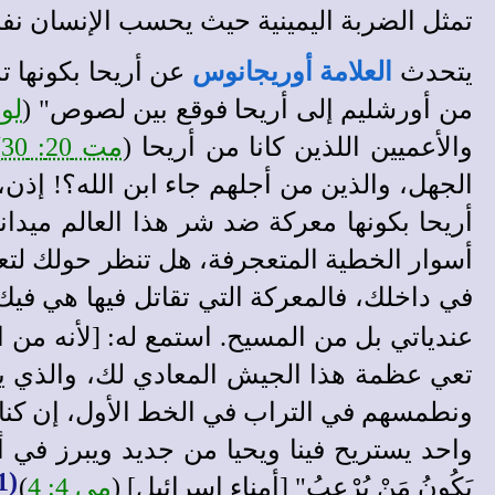
تمثل الضربة اليمينية حيث يحسب الإنسان نف
يتحدث
العلامة أوريجانوس
عن أريحا بكونها تم
من أورشليم إلى أريحا فوقع بين لصوص" (
لو 10: 0
والأعميين اللذين كانا من أريحا (
مت 20: 30
)
الجهل، والذين من أجلهم جاء ابن الله؟! إذن،
أريحا بكونها معركة ضد شر هذا العالم ميدانه
أسوار الخطية المتعجرفة، هل تنظر حولك لتعر
في داخلك، فالمعركة التي تقاتل فيها
هي فيك،
عندياتي بل من المسيح. استمع له: [لأنه من 
تعي عظمة هذا الجيش المعادي لك، والذي يت
ونطمسهم في التراب في الخط الأول، إن كنا 
واحد يستريح فينا ويحيا من جديد ويبرز في أفكارنا. ب
(111)
يَكُونُ مَنْ يُرْعِبُ" [أمناء إسرائيل] (
مي 4: 4
)