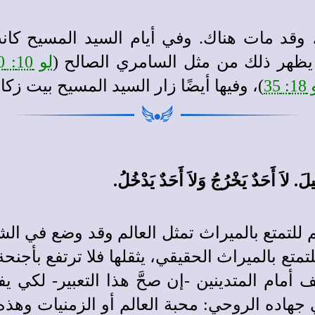
 وقد مات هناك. وفي أيام السيد المسيح كان
ا يظهر ذلك من مثل السامري الصالح (
لو 10: 30-31
: 35
)، وفيها أيضًا زار السيد المسيح بيت زكا 
للتمتع بالميراث تمثل العالم وقد وضع في الش
تمتع بالميراث الحقيقي، يثقلها فلا ترتفع بأجن
قف أمام المتدينين -إن صحَّ هذا التعبير- لكي
هاده الروحي: محبة العالم أو الزمنيات وهذه 