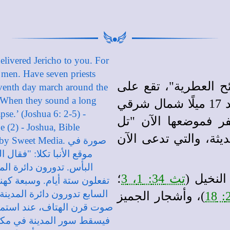
ئح العطرية"، تقع على
بعد خمسة أميال غرب نهر الأردن، وعلى بعد 17 ميلًا شمال شرقي
فر فموضعها الآن "تل
ثة، والتي تدعى الآن
لنخيل (
تث 34: 1، 3
؛
)، وأشجار الجميز