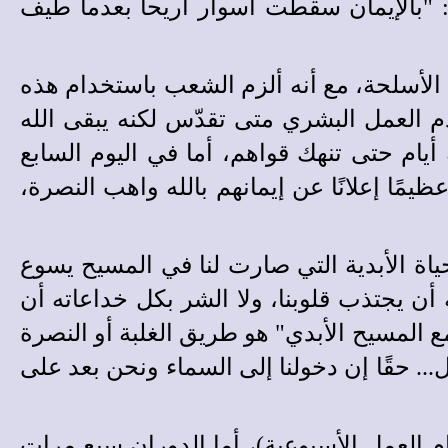
 "بالإيمان سقطت أسوار أريحا بعدما طيف
 الأسلحة، مع أنه ألزم الشعب باستخدام هذه
تخدم العمل البشري متى تقدّس لكنه يبقى الله
يام حتى تنهك قواهم، أما في اليوم السابع
مًا إعلانًا عن إيمانهم بالله واهب النصرة،
الحياة الأبدية التي صارت لنا في المسيح يسوع
ه أن يجتذب قلوبنا، ولا الشر بكل خداعاته أن
مع المسيح الأبدي" هو طريق الغلبة أو النصرة
ل... حقًا إن دخولنا إلى السماء ونحن بعد على
يام العمل الأسبوعية)، أما الدوران سبع مرات