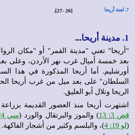
7. لعنة أريحا
27].
-
[26
1. مدينة أريحا
...
"أريحا" تعني "مدينة القمر" أو "مكان الروا
أورشليم. أما أريحا المذكورة في هذا الس
السلطان" على بعد ميل من غرب أريحا الحدي
الريحا وتلال أبو العليق.
اشتهرت أريحا منذ العصور القديمة بزراعة ا
قض 3: 13
) والموز والبرتقال والورد (
سي 24: 18
(
لو 19: 4
)، والبلسم وكثير من أشجار الفاكهة.