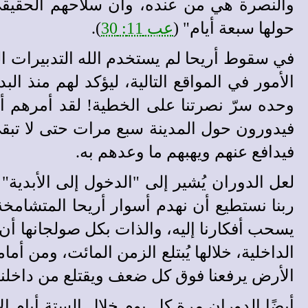
والنصرة هي من عنده، وأن سلاحهم الحقيقي
حولها سبعة أيام" (
عب 11: 30
).
في سقوط أريحا لم يستخدم الله التدبيرات ال
الأمور في المواقع التالية، ليؤكد لهم منذ ال
وحده سرّ نصرتنا على الخطية! لقد أمرهم أن
فيدورون حول المدينة سبع مرات حتى لا تبقى ل
فيدافع عنهم ويهبهم ما وعدهم به.
لعل الدوران يُشير إلى "الدخول إلى الأبدية" ب
ربنا نستطيع أن نهدم أسوار أريحا المتشامخة و
يسحب أفكارنا إليه، والذات بكل صولجانها أن ت
الداخلية، خلالها يُبتلع الزمن المائت، ومن أم
الأرض يرفعنا فوق كل ضعف ويقتلع من داخلنا 
أيضًا الدوران مرة كل يوم خلال الستة أيام ال