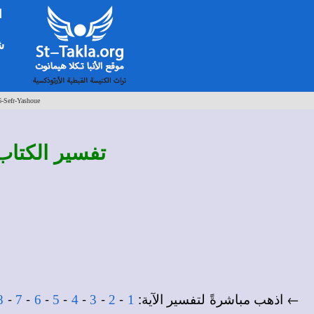
ا
شخ
6-Sefr-Yashoue
تفسير
الكتاب
← اذهب مباشرةً لتفسير الآية:
-
-
-
-
-
-
-
8
7
6
5
4
3
2
1