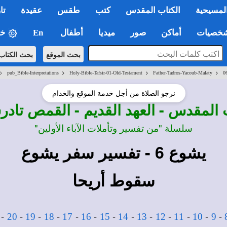
لمسيحية
الكتاب المقدس
كتب
طقس
عقيدة
تا
صيات
أماكن
صور
ميديا
أطفال
En
خي
بحث الموقع
بحث الكتاب
>
>
>
>
pub_Bible-Interpretations
Holy-Bible-Tafsir-01-Old-Testament
Father-Tadros-Yacoub-Malaty
0
نرجو الصلاة من أجل خدمة الموقع والخدام
 المقدس - العهد القديم - القمص تا
سلسلة "من تفسير وتأملات الآباء الأولين"
يشوع 6 - تفسير سفر يشوع
سقوط أريحا
-
-
-
-
-
-
-
-
-
-
-
-
-
20
19
18
17
16
15
14
13
12
11
10
9