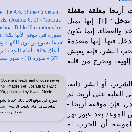
 أريحا مغلقة مقفلة
 يدخل"
[1]
. إنها تمثل
أخذ والعطاء، إنما يكون
خل فيها. إنها منعدمة
محب البشر، فإنه يعيش
إلهية، ويخرج من قلبه
he Covenant ready and choose seven
شرير، أو الشر ذاته،
cho" images set (Joshua 6: 1-27):
009), published by Sweet Media.
ي الغلبة على أريحا لم
صورة في
: "فدعا يشوع
موقع الأنبا تكلا
دن. فإن موقعة أريحا -
أبواق هتاف أمام تابوت الرب»" (
يشوع 
يشوع، رسم جيمز بادجيت (1931-009
 الموعد بعد عبور نهر
ملموسة أن الحرب له