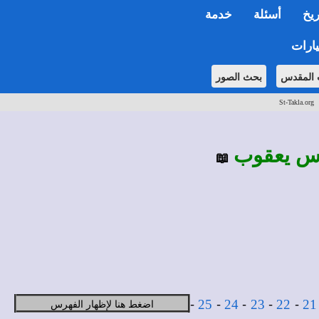
ريخ
أسئلة
خدمة
ارات
 المقدس
بحث الصور
St-Takla.org
درس يعقوب
📖
-
-
-
-
-
اضغط هنا لإظهار الفهرس
25
24
23
22
21