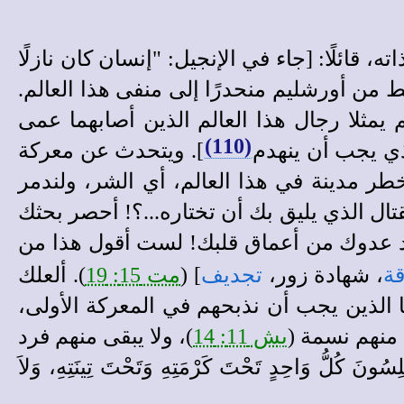
 قائلًا: [جاء في الإنجيل: "إنسان كان نازلًا
ط من أورشليم منحدرًا إلى منفى هذا العالم.
 يمثلا رجال هذا العالم الذين أصابهما عمى
(110)
لذي يجب أن ينهدم
]. ويتحدث عن معركة
أخطر مدينة في هذا العالم، أي الشر، ولندمر
ال الذي يليق بك أن تختاره...؟! أحصر بحثك
رد عدوك من أعماق قلبك! لست أقول هذا من
ة
، شهادة زور،
تجديف
] (
مت 15: 19
). ألعلك
الذين يجب أن نذبحهم في المعركة الأولى،
منهم نسمة (
يش 11: 14
)، ولا يبقى منهم فرد
احِدٍ تَحْتَ كَرْمَتِهِ وَتَحْتَ تِينَتِهِ، وَلاَ