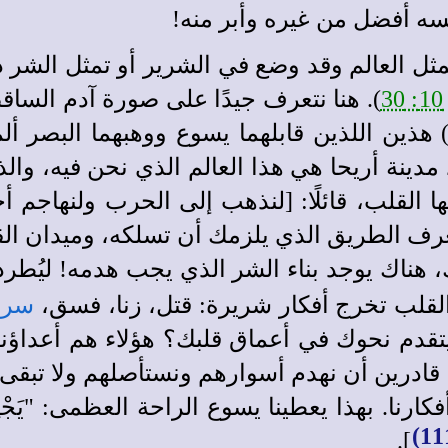
سه أفضل من غيره وأبر منه!
ثل العالم وقد وضع في الشرير أو تمثل الشر ذاته،
3
). هنا نتعرف جيدًا على صورة آدم الساق
 هذين اللذين قابلهما يسوع ووهبهما البصر ألم
 مدينة أريحا هي هذا العالم الذي نحن فيه، وا
ا القلب، قائلًا: [لنذهب إلى الحرب ولنهاجم 
ف الطريق الذي يلزمك أن تسلكه، وميدان القت
 هناك يوجد بناء الشر الذي يجب هدمه! ليُط
القلب تخرج أفكار شريرة: قتل، زنا، فسق،
سرق
قدم نحوك في أعماق قلبك؟ هؤلاء هم أعداؤنا 
قادرين أن نهدم أسوارهم ونستأصلهم ولا تبقى 
هذا يعطينا يسوع الراحة العظمى: "يَجْلِسُونَ كُلُّ وَ
].