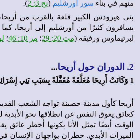
منهم في بناء
سور أورشليم
(
نح 3: 2
).
بنى هيرودس الكبير قلعة بالقرب من أريحا،
يسافرون كثيرًا من أورشليم إلى أريحا، كم
لبرتيماوس ورفيقه (
مت 20: 29
؛
مر 10: 46
؛
لو 18
2. الدوران حول أريحا
...
1 وَكَانَتْ أَرِيحَا مُغَلَّقَةً مُقَفَّلَةً بِسَبَبِ بَنِي إِسْرَائِيلَ. لاَ أَحَدٌ يَخْرُجُ وَلاَ أَحَدٌ يَدْخُلُ.
أريحا كأول مدينة حصينة تواجه الشعب القديم 
كعائق يعوق النفس عن انطلاقها نحو الأبدية لل
الوقت أيضًا تمثل الأنا بكونها أخطر عائق ي
الميراث الأبدي. خطران يواجهان الإنسان في ج