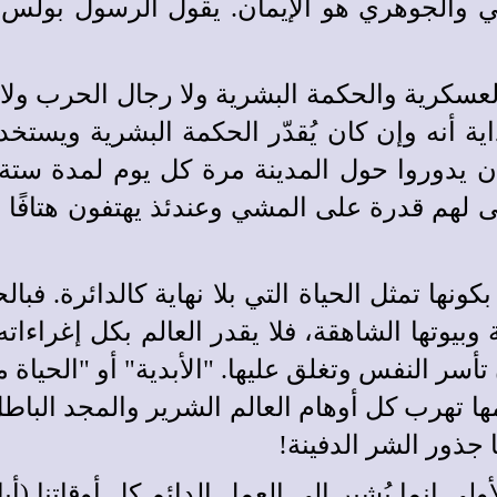
 والجوهري هو الإيمان. يقول الرسول بولس:
عسكرية والحكمة البشرية ولا رجال الحرب ولا
بداية أنه وإن كان يُقدّر الحكمة البشرية ويس
 يدوروا حول المدينة مرة كل يوم لمدة ستة أ
هم قدرة على المشي وعندئذ يهتفون هتافًا عظي
كونها تمثل الحياة التي بلا نهاية كالدائرة. فب
بيوتها الشاهقة، فلا يقدر العالم بكل إغراءات
أسر النفس وتغلق عليها. "الأبدية" أو "الحياة 
امها تهرب كل أوهام العالم الشرير والمجد الباط
جذور الشر الدفينة!
أولى إنما يُشير إلى العمل الدائم كل أوقاتنا (أ