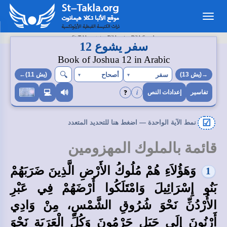
Toggle
navigation
>
>
St-Takla.org
Bibles
BibleSearch
سفر يشوع 12
Book of Joshua 12 in Arabic
🔍︎
سفر
أصحاح
→(يش 13)
▾
▾
(يش 11)←
i
❓
💻
🔊
تفاسير
إعدادات النص
☑
نمط الآية الواحدة — اضغط هنا للتحديد المتعدد
قائمة بالملوك المهزومين
وَهَؤُلاَءِ هُمْ مُلُوكُ الأَرْضِ الَّذِينَ ضَرَبَهُمْ
1
بَنُو إِسْرَائِيلَ وَامْتَلَكُوا أَرْضَهُمْ فِي عَبْرِ
الأُرْدُنِّ نَحْوَ شُرُوقِ الشَّمْسِ، مِنْ وَادِي
أَرْنُونَ إِلَى جَبَلِ حَرْمُونَ وَكُلِّ الْعَرَبَةِ نَحْوَ