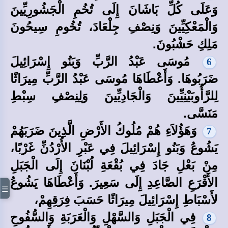
وَعَلَى كُلِّ بَاشَانَ إِلَى تُخُمِ الْجَشُورِيِّينَ
وَالْمَعْكِيِّينَ وَنِصْفِ جِلْعَادَ، تُخُومِ سِيحُونَ
مَلِكِ حَشْبُونَ.
مُوسَى عَبْدُ الرَّبِّ وَبَنُو إِسْرَائِيلَ
6
ضَرَبُوهَا. وَأَعْطَاهَا مُوسَى عَبْدُ الرَّبِّ مِيرَاثًا
لِلرَّأُوبَيْنِيِّينَ وَالْجَادِيِّينَ وَلِنِصْفِ سِبْطِ
مَنَسَّى.
وَهَؤُلاَءِ هُمْ مُلُوكُ الأَرْضِ الَّذِينَ ضَرَبَهُمْ
7
يَشُوعُ وَبَنُو إِسْرَائِيلَ فِي عَبْرِ الأُرْدُنِّ غَرْبًا،
مِنْ بَعْلِ جَادَ فِي بُقْعَةِ لُبْنَانَ إِلَى الْجَبَلِ
الأَقْرَعِ الصَّاعِدِ إِلَى سَعِيرَ. وَأَعْطَاهَا يَشُوعُ
☰
لأَسْبَاطِ إِسْرَائِيلَ مِيرَاثًا حَسَبَ فِرَقِهِمْ،
فِي الْجَبَلِ وَالسَّهْلِ وَالْعَرَبَةِ وَالسُّفُوحِ
8