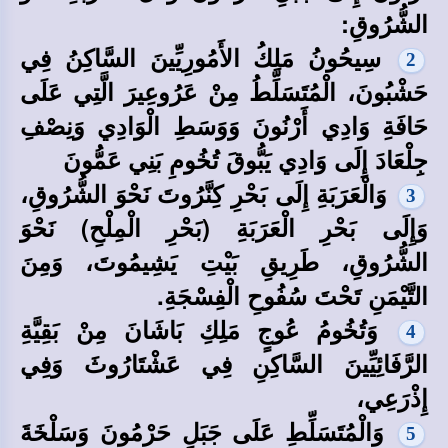
الشُّرُوقِ:
سِيحُونُ مَلِكُ الأَمُورِيِّينَ السَّاكِنُ فِي
2
حَشْبُونَ، الْمُتَسَلِّطُ مِنْ عَرُوعِيرَ الَّتِي عَلَى
حَافَةِ وَادِي أَرْنُونَ وَوَسَطِ الْوَادِي وَنِصْفِ
جِلْعَادَ إِلَى وَادِي يَبُّوقَ تُخُومِ بَنِي عَمُّونَ
وَالْعَرَبَةِ إِلَى بَحْرِ كِنَّرُوتَ نَحْوَ الشُّرُوقِ،
3
وَإِلَى بَحْرِ الْعَرَبَةِ (بَحْرِ الْمِلْحِ) نَحْوَ
الشُّرُوقِ، طَرِيقِ بَيْتِ يَشِيمُوتَ، وَمِنَ
التَّيْمَنِ تَحْتَ سُفُوحِ الْفِسْجَةِ.
وَتُخُومُ عُوجٍ مَلِكِ بَاشَانَ مِنْ بَقِيَّةِ
4
الرَّفَائِيِّينَ السَّاكِنِ فِي عَشْتَارُوثَ وَفِي
إِذْرَعِي،
وَالْمُتَسَلِّطِ عَلَى جَبَلِ حَرْمُونَ وَسَلْخَةَ
5