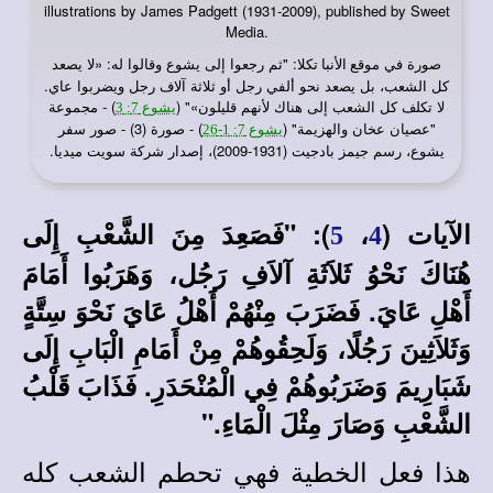
illustrations by James Padgett (1931-2009), published by Sweet
Media.
صورة في
: "ثم رجعوا إلى يشوع وقالوا له: «لا يصعد
موقع الأنبا تكلا
كل الشعب، بل يصعد نحو ألفي رجل أو ثلاثة آلاف رجل ويضربوا عاي.
لا تكلف كل الشعب إلى هناك لأنهم قليلون»" (
) - مجموعة
يشوع 7: 3
"عصيان عخان والهزيمة" (
) - صورة (3) - صور سفر
يشوع 7: 1-26
يشوع، رسم جيمز بادجيت (1931-2009)، إصدار شركة سويت ميديا.
الآيات (
،
):
"فَصَعِدَ مِنَ الشَّعْبِ إِلَى
5
4
هُنَاكَ نَحْوُ ثَلاَثَةِ آلاَفِ رَجُل، وَهَرَبُوا أَمَامَ
أَهْلِ عَايَ. فَضَرَبَ مِنْهُمْ أَهْلُ عَايَ نَحْوَ سِتَّةٍ
وَثَلاَثِينَ رَجُلًا، وَلَحِقُوهُمْ مِنْ أَمَامِ الْبَابِ إِلَى
شَبَارِيمَ وَضَرَبُوهُمْ فِي الْمُنْحَدَرِ. فَذَابَ قَلْبُ
الشَّعْبِ وَصَارَ مِثْلَ الْمَاءِ."
هذا فعل الخطية فهي تحطم الشعب كله