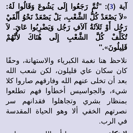
آية (
):
"ثُمَّ رَجَعُوا إِلَى يَشُوعَ وَقَالُوا لَهُ:
3
«لاَ يَصْعَدْ كُلُّ الشَّعْبِ، بَلْ يَصْعَدْ نَحْوُ أَلْفَيْ
رَجُل أَوْ ثَلاَثَةُ آلاَفِ رَجُل وَيَضْرِبُوا عَايَ. لاَ
تُكَلِّفْ كُلَّ الشَّعْبِ إِلَى هُنَاكَ لأَنَّهُمْ
قَلِيلُونَ»."
نلاحظ هنا نغمة الكبرياء والاستهانة، وحقًا
كان سكان عاي قليلون، لكن شعب الله
بعد أن تخلى عنهم الله وفارقهم صاروا كلا
شيء، والجواسيس أخطأوا فهم تطلعوا
بمنظار بشري وتجاهلوا فقدانهم سر
نصرتهم الخفي ألا وهو الحياة المقدسة
في الرب.