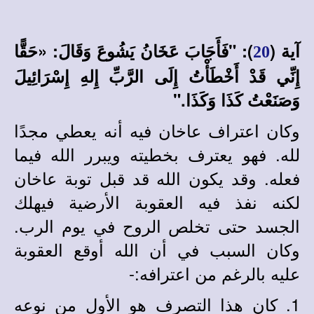
آية (
):
"فَأَجَابَ عَخَانُ يَشُوعَ وَقَالَ: «حَقًّا
20
إِنِّي قَدْ أَخْطَأْتُ إِلَى الرَّبِّ إِلهِ إِسْرَائِيلَ
وَصَنَعْتُ كَذَا وَكَذَا."
وكان اعتراف عاخان فيه أنه يعطي مجدًا
لله. فهو يعترف بخطيته ويبرر الله فيما
فعله. وقد يكون الله قد قبل توبة عاخان
لكنه نفذ فيه العقوبة الأرضية فيهلك
الجسد حتى تخلص الروح في يوم الرب.
وكان السبب في أن الله أوقع العقوبة
عليه بالرغم من اعترافه:-
1.
كان هذا التصرف هو الأول من نوعه