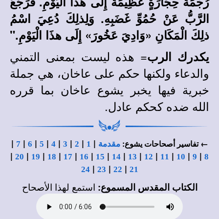
رُجْمَةَ حِجَارَةٍ عَظِيمَةً إِلَى هذَا الْيَوْمِ. فَرَجَعَ
الرَّبُّ عَنْ حُمُوِّ غَضَبِهِ. وَلِذلِكَ دُعِيَ اسْمُ
ذلِكَ الْمَكَانِ «وَادِيَ عَخُورَ» إِلَى هذَا الْيَوْمِ."
= هذه ليست بمعنى التمني
يكدرك الرب
والدعاء ولكنها حكم على عاخان، هي جملة
خبرية فيها يخبر يشوع عاخان بما قرره
الله ضده كحكم عادل.
|
|
|
|
|
|
|
|
← تفاسير أصحاحات يشوع:
مقدمة
1
2
3
4
5
6
7
|
|
|
|
|
|
|
|
|
|
|
|
|
20
19
18
17
16
15
14
13
12
11
10
9
8
|
|
|
24
23
22
21
الكتاب المقدس المسموع:
استمع لهذا الأصحاح