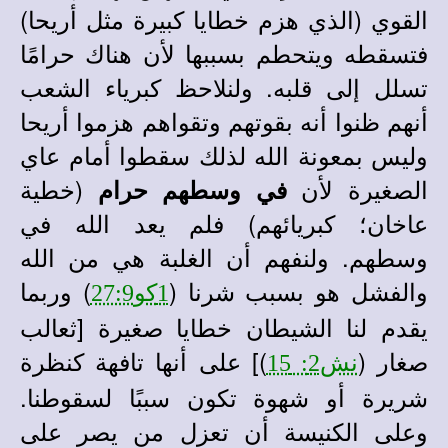
القوي (الذي هزم خطايا كبيرة مثل أريحا)
فتسقطه ويتحطم بسببها لأن هناك حرامًا
تسلل إلى قلبه. ولنلاحظ كبرياء الشعب
أنهم ظنوا أنه بقوتهم وتقواهم هزموا أريحا
وليس بمعونة الله لذلك سقطوا أمام عاي
الصغيرة لأن
(خطية
في وسطهم حرام
عاخان؛ كبريائهم) فلم يعد الله في
وسطهم. ولنفهم أن الغلبة هي من الله
والفشل هو بسبب شرنا (
) وربما
1كو27:9
يقدم لنا الشيطان خطايا صغيرة [ثعالب
صغار (
)] على أنها تافهة كنظرة
نش2: 15
شريرة أو شهوة تكون سببًا لسقوطنا.
وعلى الكنيسة أن تعزل من يصر على