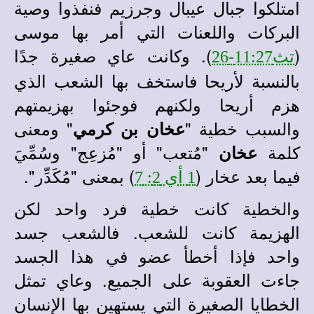
امتلكوا جبال عيبال وجرزيم فنفذوا وصية
البركات واللعنات التي أمر بها موسى
(
). وكانت عاي صغيرة جدًا
تث11:27-26
بالنسبة لأريحا فاستخف بها الشعب الذي
هزم أريحا ولكنهم فوجئوا بهزيمتهم
والسبب خطية "
" ومعنى
عخان بن كرمي
كلمة
"مُتعب" أو "مُزعِج" وسُمِّيَ
عخان
فيما بعد عخار (
) بمعنى "مُكَدِّر".
1 أي 2: 7
والخطية كانت خطية فرد واحد لكن
الهزيمة كانت للشعب. فالشعب جسد
واحد فإذا أخطأ عضو في هذا الجسد
جاءت العقوبة على الجميع. وعاي تمثل
الخطايا الصغيرة التي يستهين بها الإنسان