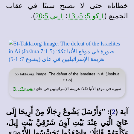
خطاياه حتى لا يصبح سببًا في عقاب
الجميع (
؛
).
1 كو 5: 5، 13
1 تي 20:5
Image: The defeat of the Israelites in Ai (Joshua
St-Takla.org
7:1-5)
صورة في
: هزيمة الإسرائيليين في عاي (
)
موقع الأنبا تكلا
يشوع 7: 1-5
آية (
): "وَأَرْسَلَ يَشُوعُ رِجَالًا مِنْ أَرِيحَا إِلَى
2
عَايَ الَّتِي عِنْدَ بَيْتِ آوِنَ شَرْقِيَّ بَيْتِ إِيلَ،
وَكَلَّمَهُمْ قَائِلًا: «اصْعَدُوا تَجَسَّسُوا الأَرْضَ».