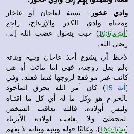
= نسبة
لعاخان أو عاخار
وادي عخور
ومعناه وادي الكدر والإزعاج، راجع
(
) حيث يتحول غضب الله إلى
أش10:65
رضى الله.
لاحظ أن يشوع أخذ عاخان وبنيه وبناته
ولم يقل زوجته، فهي إما ماتت أو هي
كانت غير موافقة لزوجها فيما فعله. وفي
(
) كان أمر الله بحرق المأخوذ
أية 15
بالحرام هو وكل ما له أي كل ما اقتناه
وليس أولاده. فالله يعاقب الشخص
المخطئ ولا يعاقب أولاده الأبرياء
(
). وغالبًا قوله وبنيه وبناته لا يفهم
تث16:24