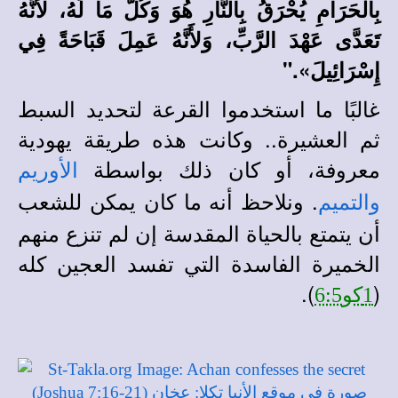
بِالْحَرَامِ يُحْرَقُ بِالنَّارِ هُوَ وَكُلُّ مَا لَهُ، لأَنَّهُ
تَعَدَّى عَهْدَ الرَّبِّ، وَلأَنَّهُ عَمِلَ قَبَاحَةً فِي
إِسْرَائِيلَ»."
غالبًا ما استخدموا القرعة لتحديد السبط
ثم العشيرة.
.
وكانت هذه طريقة يهودية
معروفة، أو كان ذلك بواسطة
الأوريم
. ونلاحظ أنه ما كان يمكن للشعب
والتميم
أن يتمتع بالحياة المقدسة إن لم تنزع منهم
الخميرة الفاسدة التي تفسد العجين كله
).
(
1كو6:5