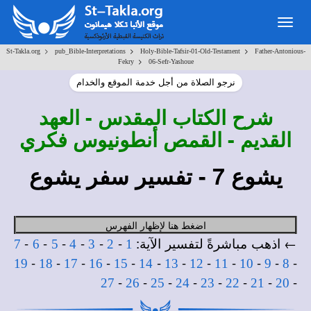
Togg
navig
>
>
>
St-Takla.org
pub_Bible-Interpretations
Holy-Bible-Tafsir-01-Old-Testament
Father-Antonious-
>
Fekry
06-Sefr-Yashoue
نرجو الصلاة من أجل خدمة الموقع والخدام
شرح
الكتاب المقدس - العهد
القديم - القمص أنطونيوس فكري
يشوع 7 - تفسير سفر يشوع
اضغط هنا لإظهار الفهرس
← اذهب مباشرةً لتفسير الآية:
-
-
-
-
-
-
7
6
5
4
3
2
1
-
-
-
-
-
-
-
-
-
-
-
-
19
18
17
16
15
14
13
12
11
10
9
8
-
-
-
-
-
-
-
-
27
26
25
24
23
22
21
20