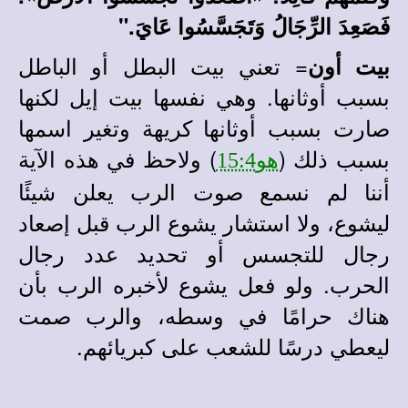
فَصَعِدَ الرِّجَالُ وَتَجَسَّسُوا عَايَ."
= تعني بيت البطل أو الباطل
بيت أون
بسبب أوثانها. وهي نفسها بيت إيل لكنها
صارت بسبب أوثانها كريهة وتغير اسمها
بسبب ذلك (
) ولاحظ في هذه الآية
هو15:4
أننا لم نسمع صوت الرب يعلن شيئًا
ليشوع، ولا استشار يشوع الرب قبل إصعاد
رجال للتجسس أو تحديد عدد رجال
الحرب. ولو فعل يشوع لأخبره الرب بأن
هناك حرامًا في وسطه، والرب صمت
ليعطي درسًا للشعب على كبريائهم.