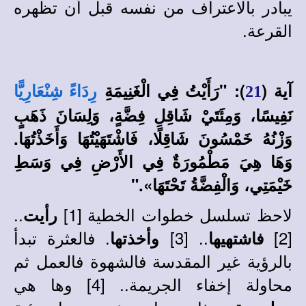
يبادر بالاعتراف من نفسه قبل أن تظهره
القرعة.
آية (
): "رَأَيْتُ فِي الْغَنِيمَةِ
21
رِدَاءً شِنْعَارِيًّا
نَفِيسًا، وَمِئَتَيْ شَاقِلِ فِضَّةٍ، وَلِسَانَ ذَهَبٍ
وَزْنُهُ خَمْسُونَ شَاقِلًا، فَاشْتَهَيْتُهَا وَأَخَذْتُهَا.
وَهَا هِيَ مَطْمُورَةٌ فِي الأَرْضِ فِي وَسَطِ
خَيْمَتِي، وَالْفِضَّةُ تَحْتَهَا»."
لاحظ تسلسل خطوات الخطية [1]
..
رأيت
[2]
.. [3]
. فالعثرة تبدأ
فاشتهيها
وأخذتها
بالرؤية غير المقدسة فالشهوة فالعمل ثم
محاولة إخفاء الجريمة.. [4] وها هي