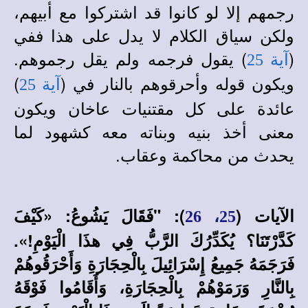
رجمهم إلا لو كانوا قد اشتركوا مع أبيهم،
ولكن سياق الكلام لا يدل على هذا ففي
(
) يقول فرجمه ولم يقل رجموهم.
آية 25
ويكون قوله وأحرقوهم بالنار في (
)
آية 25
عائدة على كل مقتنيات عاخان ويكون
معنى أخذ بنيه وبناته معه كشهود لما
يحدث من محاكمة وعقاب.
الآيات (
): "فَقَالَ يَشُوعُ: «كَيْفَ
25، 26
كَدَّرْتَنَا؟ يُكَدِّرُكَ الرَّبُّ فِي هذَا الْيَوْمِ!».
فَرَجَمَهُ جَمِيعُ إِسْرَائِيلَ بِالْحِجَارَةِ وَأَحْرَقُوهُمْ
بِالنَّارِ وَرَمَوْهُمْ بِالْحِجَارَةِ، وَأَقَامُوا فَوْقَهُ