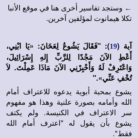
← وستجد
تفاسير أخرى
هنا في
موقع الأنبا
تكلا هيمانوت
لمؤلفين آخرين
.
آية (
): "فَقَالَ يَشُوعُ لِعَخَانَ: «يَا ابْنِي،
19
أَعْطِ الآنَ مَجْدًا لِلرَّبِّ إِلهِ إِسْرَائِيلَ،
وَاعْتَرِفْ لَهُ وَأَخْبِرْنِي الآنَ مَاذَا عَمِلْتَ. لاَ
تُخْفِ عَنِّي»."
يشوع بمحبة أبوية يدعوه للاعتراف أمام
الله وأمامه بصورة علنية وهذا هو مفهوم
سر الاعتراف في الكنيسة. ولم يكتف
يشوع بأن يقول له "اعترف أمام الله
فقط".