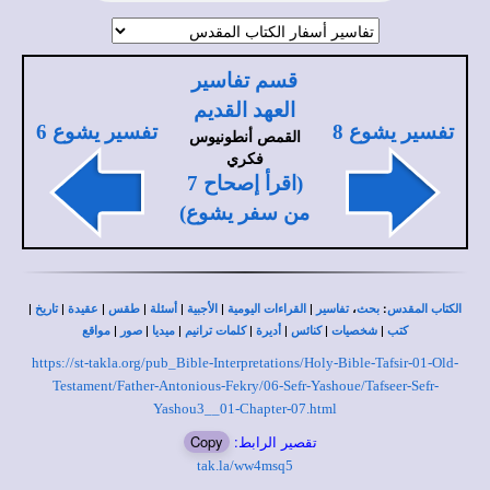
قسم تفاسير
العهد القديم
تفسير يشوع 8
تفسير يشوع 6
القمص أنطونيوس
فكري
(اقرأ إصحاح 7
من سفر يشوع)
|
|
|
|
|
|
|
،
:
الكتاب المقدس
بحث
تفاسير
القراءات اليومية
الأجبية
أسئلة
طقس
عقيدة
تاريخ
|
|
|
|
|
|
|
كتب
شخصيات
كنائس
أديرة
كلمات ترانيم
ميديا
صور
مواقع
https://st-takla.org/pub_Bible-Interpretations/Holy-Bible-Tafsir-01-Old-
Testament/Father-Antonious-Fekry/06-Sefr-Yashoue/Tafseer-Sefr-
Yashou3__01-Chapter-07.html
تقصير الرابط:
Copy
tak.la/ww4msq5