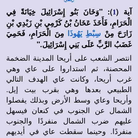
آية (
): "وَخَانَ بَنُو إِسْرَائِيلَ خِيَانَةً فِي
1
الْحَرَامِ، فَأَخَذَ عَخَانُ بْنُ كَرْمِي بْنِ زَبْدِي بْنِ
زَارَحَ مِنْ
مِنَ الْحَرَامِ، فَحَمِيَ
سِبْطِ يَهُوذَا
غَضَبُ الرَّبِّ عَلَى بَنِي إِسْرَائِيلَ."
انتصر الشعب على أريحا المدينة الضخمة
المحصنة، ثم استداروا على عاي وهي
غرب أريحا، وكانت عاي الهدف التالي
الطبيعي بعدها وهي بقرب بيت إيل.
وأريحا وعاي وسط الأرض وبذلك يفصلوا
الشمال عن الجنوب في كنعان فيسهل
عليهم ضرب الشمال منفردًا والجنوب
منفردًا. وحينما سقطت عاي في أيديهم