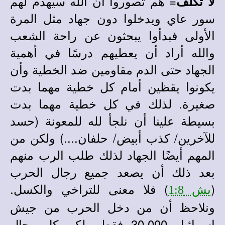
= هم تصوروا أن الله سيهدم لهم
لا تكلف
سور عاي ويدخلوا دون جهاد مثل المرة
الأولى فبدأوا يبحثون عن راحة الشعب
والله أراد أن يعطيهم درسًا في أهمية
الجهاد حتى الدم مقاومين ضد الخطية وأن
يكونوا يقظين أمام كل خطية مهما بدت
صغيرة. لذلك في كل خطية مهما بدت
بسيطة علينا أن نلجأ لله للمعونة (حسد
للآخرين/ كذب أبيض/ حلفان....) ولكن من
المهم أيضًا الجهاد لذلك طلب الرب منهم
بعد ذلك أن يصعد جميع رجال الحرب
(
) فلا معنى للتراخي والكسل.
يش 1:8
ونلاحظ أن من دخل الحرب من جيش
إسرائيل 30,000 فقط ولكن كل رجال