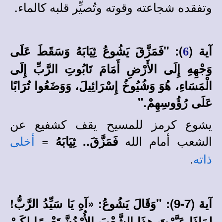
وتفقده شجاعته وقوته وتُصيِّر قلبه كالماء.
آية (
):
"فَمَزَّقَ يَشُوعُ ثِيَابَهُ وَسَقَطَ عَلَى
6
وَجْهِهِ إِلَى الأَرْضِ أَمَامَ تَابُوتِ الرَّبِّ إِلَى
الْمَسَاءِ، هُوَ وَشُيُوخُ إِسْرَائِيلَ، وَوَضَعُوا تُرَابًا
عَلَى رُؤُوسِهِمْ."
يشوع كرمز للمسيح يقف كشفيع عن
الشعب أمام الله
=
فَمَزَّقَ.. ثِيَابَهُ
أخلى
.
ذاته
آية (7-9): "وَقَالَ يَشُوعُ: «آهِ يَا سَيِّدُ الرَّبُّ!
لِمَاذَا عَبَّرْتَ هذَا الشَّعْبَ الأُرْدُنَّ تَعْبِيرًا لِكَيْ