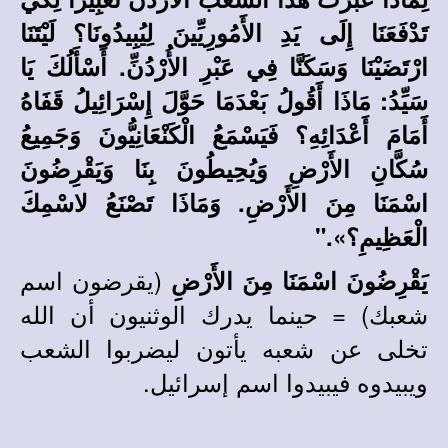
تَدْفَعَنَا إِلَى يَدِ الأَمُورِيِّينَ لِيُبِيدُونَا؟ لَيْتَنَا
ارْتَضَيْنَا وَسَكَنَّا فِي عَبْرِ الأُرْدُنِّ. أَسْأَلُكَ يَا
سَيِّدُ: مَاذَا أَقُولُ بَعْدَمَا حَوَّلَ إِسْرَائِيلُ قَفَاهُ
أَمَامَ أَعْدَائِهِ؟ فَيَسْمَعُ الْكَنْعَانِيُّونَ وَجَمِيعُ
سُكَّانِ الأَرْضِ وَيُحِيطُونَ بِنَا وَيَقْرِضُونَ
اسْمَنَا مِنَ الأَرْضِ. وَمَاذَا تَصْنَعُ لاسْمِكَ
الْعَظِيمِ؟»."
(
يقرضون اسم
يَقْرِضُونَ اسْمَنَا مِنَ الأَرْضِ
شعبك) = حينما يدرك الوثنيون أن الله
تخلى عن شعبه يأتون ليضربوا الشعب
ويبيدوه فيبيدوا اسم إسرائيل.