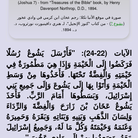
(Joshua 7) - from "Treasures of the Bible" book, by Henry
Davenport Northrop, D.D., 1894.
صورة في
: رجم عخان ابن كرمي في وادي عخور
موقع الأنبا تكلا
(
) - من كتاب "كنوز الإنجيل"، لـ هنري دافينبورت نورثروب، د.
يشوع 7
د.، 1894.
الآيات (22-24): "فَأَرْسَلَ يَشُوعُ رُسُلًا
فَرَكَضُوا إِلَى الْخَيْمَةِ وَإِذَا هِيَ مَطْمُورَةٌ فِي
خَيْمَتِهِ وَالْفِضَّةُ تَحْتَهَا. فَأَخَذُوهَا مِنْ وَسَطِ
الْخَيْمَةِ وَأَتَوْا بِهَا إِلَى يَشُوعَ وَإِلَى جَمِيعِ بَنِي
إِسْرَائِيلَ، وَبَسَطُوهَا أَمَامَ الرَّبِّ. فَأَخَذَ
يَشُوعُ عَخَانَ بْنَ زَارَحَ وَالْفِضَّةَ وَالرِّدَاءَ
وَلِسَانَ الذَّهَبِ وَبَنِيهِ وَبَنَاتِهِ وَبَقَرَهُ وَحَمِيرَهُ
وَغَنَمَهُ وَخَيْمَتَهُ وَكُلَّ مَا لَهُ، وَجَمِيعُ إِسْرَائِيلَ
مَعَهُ، وَصَعِدُوا بِهِمْ إِلَى وَادِي عَخُورَ."