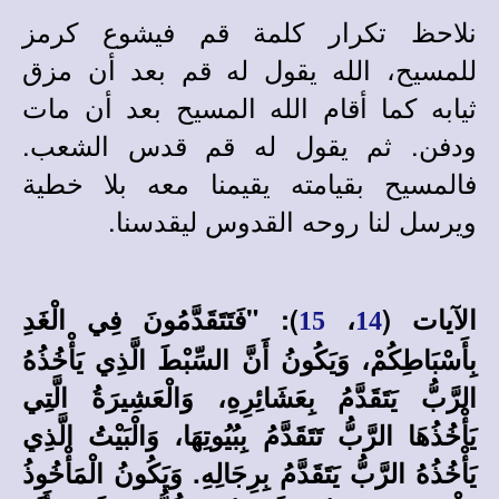
نلاحظ تكرار كلمة قم فيشوع كرمز
للمسيح، الله يقول له قم بعد أن مزق
ثيابه كما أقام الله المسيح بعد أن مات
ودفن. ثم يقول له قم قدس الشعب.
فالمسيح بقيامته يقيمنا معه بلا خطية
ويرسل لنا روحه القدوس ليقدسنا.
الآيات (
،
): "فَتَتَقَدَّمُونَ فِي الْغَدِ
15
14
بِأَسْبَاطِكُمْ، وَيَكُونُ أَنَّ السِّبْطَ الَّذِي يَأْخُذُهُ
الرَّبُّ يَتَقَدَّمُ بِعَشَائِرِهِ، وَالْعَشِيرَةُ الَّتِي
يَأْخُذُهَا الرَّبُّ تَتَقَدَّمُ بِبُيُوتِهَا، وَالْبَيْتُ الَّذِي
يَأْخُذُهُ الرَّبُّ يَتَقَدَّمُ بِرِجَالِهِ. وَيَكُونُ الْمَأْخُوذُ