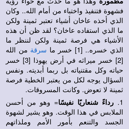
وهذا هو ما حدث مع حواء رؤية
مطمورة
فشهوة فتنفيذ واختباء من أمام الله.. وكان
الذي أخذه عاخان أشياء تعتبر ثمينة ولكن
ما الذي استفاده عاخان؟ لقد ظن أن هذه
الأشياء هي فرصة ثمينة ولكن لننظر ما
الذي خسره.. [1] خسر ما
من الله
سرقة
[2] خسر ميراثه في أرض يهوذا [3] خسر
حياته وكل مقتنياته بل ربما أبديته. ونفس
السؤال يوجه لكل من يعتبر الخطية فرصة
ثمينة لا تعوض. وكانت المسروقات.
1.
= وهو من أحسن
رداءً شنعاريًا نفيسًا
الملابس في هذا الوقت. وهو يشير لشهوة
الجسد والتنعم بأمور الأمم وملذاتهم