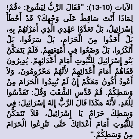
الآيات (10-13): "فَقَالَ الرَّبُّ لِيَشُوعَ: «قُمْ!
لِمَاذَا أَنْتَ سَاقِطٌ عَلَى وَجْهِكَ؟ قَدْ أَخْطَأَ
إِسْرَائِيلُ، بَلْ تَعَدَّوْا عَهْدِي الَّذِي أَمَرْتُهُمْ بِهِ،
بَلْ أَخَذُوا مِنَ الْحَرَامِ، بَلْ سَرَقُوا، بَلْ
أَنْكَرُوا، بَلْ وَضَعُوا فِي أَمْتِعَتِهِمْ. فَلَمْ يَتَمَكَّنْ
بَنُو إِسْرَائِيلَ لِلثُّبُوتِ أَمَامَ أَعْدَائِهِمْ. يُدِيرُونَ
قَفَاهُمْ أَمَامَ أَعْدَائِهِمْ لأَنَّهُمْ مَحْرُومُونَ، وَلاَ
أَعُودُ أَكُونُ مَعَكُمْ إِنْ لَمْ تُبِيدُوا الْحَرَامَ مِنْ
وَسَطِكُمْ. قُمْ قَدِّسِ الشَّعْبَ وَقُلْ: تَقَدَّسُوا
لِلْغَدِ. لأَنَّهُ هكَذَا قَالَ الرَّبُّ إِلهُ إِسْرَائِيلَ: فِي
وَسَطِكَ حَرَامٌ يَا إِسْرَائِيلُ، فَلاَ تَتَمَكَّنُ
لِلثُّبُوتِ أَمَامَ أَعْدَائِكَ حَتَّى تَنْزِعُوا الْحَرَامَ
مِنْ وَسَطِكُمْ."