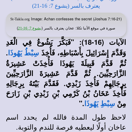
Image: Achan confesses the secret (Joshua 7:16-21)
St-Takla.org
صورة في
: عخان يعترف بالسر (
)
موقع الأنبا تكلا
يشوع 7: 16-21
الآيات (16-18): "فَبَكَّرَ يَشُوعُ فِي الْغَدِ
وَقَدَّمَ إِسْرَائِيلَ بِأَسْبَاطِهِ، فَأُخِذَ
.
سِبْطُ يَهُوذَا
ثُمَّ قَدَّمَ قَبِيلَةَ يَهُوذَا فَأُخِذَتْ عَشِيرَةُ
الزَّارَحِيِّينَ. ثُمَّ قَدَّمَ عَشِيرَةَ الزَّارَحِيِّينَ
بِرِجَالِهِمْ فَأُخِذَ زَبْدِي. فَقَدَّمَ بَيْتَهُ بِرِجَالِهِ
فَأُخِذَ عَخَانُ بْنُ كَرْمِي بْنِ زَبْدِي بْنِ زَارَحَ
مِنْ
."
سِبْطِ يَهُوذَا
لاحظ طول المدة فالله لم يحدد اسم
عاخان أولًا ليعطيه فرصة للندم والتوبة.