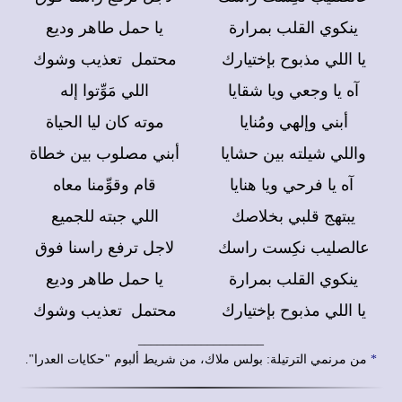
ينكوي القلب بمرارة
يا حمل طاهر وديع
يا اللي مذبوح بإختيارك
محتمل تعذيب وشوك
آه يا وجعي ويا شقايا
اللي مَوِّتوا إله
أبني وإلهي ومُنايا
موته كان ليا الحياة
واللي شيلته بين حشايا
أبني مصلوب بين خطاة
آه يا فرحي ويا هنايا
قام وقوِّمنا معاه
يبتهج قلبي بخلاصك
اللي جبته للجميع
عالصليب نكِست راسك
لاجل ترفع راسنا فوق
ينكوي القلب بمرارة
يا حمل طاهر وديع
يا اللي مذبوح بإختيارك
محتمل تعذيب وشوك
____________________
*
من مرنمي الترتيلة: بولس ملاك، من شريط ألبوم "حكايات العدرا".