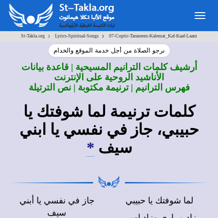
Togg
navig
>
>
St-Takla.org
Lyrics-Spiritual-Songs
07-Coptic-Taraneem-Kalemat_Kaf-Kaaf-Laam
نرجو الصلاة من أجل خدمة الموقع والخدام
أرشيف كلمات الترانيم المسيحية | قاعدة بيانات
الأناشيد الروحية على الإنترنت
فهرس الترانيم | ترنيمة مكتوبة | نص الترتيلة
كلمات ترنيمة لما شوفتك يا
حبيبي، جاز في نفسي يا ابني
سيف
*
لما شوفتك يا حبيبي
جاز في نفسي يا أبني
سيف
زاد مراري وزاد لهيبي