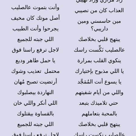
وأنت بتموت عالصليب
العذاب كان من نصيبي
أصل موتك كان مخيف
مين حاسسني ومين
داريبي؟
يجرحوا وأنت الطبيب
يبتهج قلبي بخلاصك
اللي جبته للجميع
عالصليب نَكِّست راسك
لاجل ترفع راسنا فوق
ينكوي القلب بمرارة
يا حمل طاهر وديع
يا اللي مذبوح بإختيارك
محتمل تعذيب وشوك
يا يسوع أنت المُمَجَّد
أرتضيت تصبح مُهان
واللي من أيام شفيتهم
النهاردة بيصلبوك
حتي تلاميذك بتبعد
اللي أنكر واللي خان
بالمحبة بتعاملهم
بالقساوة بيقتلوك
يبتهج قلبي بخلاصك
اللي جبته للجميع
عالصليب نكِست راسك
لاجل ترفع راسنا فوق