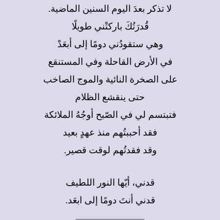
لا تذكر بعدَ اليوم السنين الماضية.
قُدرَتُكَ باركتْني طويلًا
وهي ستقودُني دومًا إلى أبعَدْ
في الأرض القاحلة وفي المستنقع
على الصخرة النائية والموج الصاخب
حتى ينقشع الظلام
فتبتسم لي في الصّبح أوجُهُ الملائكة
فقد أحببتُهم منذ عهدٍ بعيد
وقد فقدتُهم لوقت قصير.
قدني، أيّها النور اللطيف
قدني أنتَ دومًا إلى ابعَد.
____________________