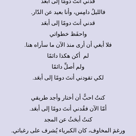
قدني أنتَ دومًا إلى أبعَد
فالليلُ دامِس، وأنا بعيد عن الدّار.
قدني أنتَ دومًا إلى أبعَد
واحفَظ
خطواتي
فلا أبغي أن أرى منذ الآن ما سأراه هنا.
لم
أكن هكذا دائمًا
ولم أصلِّ دائمًا
لكي تقودني أنتَ دومًا إلى أبعَد.
كنتُ احبًّ أن أختار وأجد طريقي
أمّا الآن فقُدني أنتَ دومًا إلى أبعَد.
كنتُ أبحَثُ عن المجد
ورغمَ المخاوف، كان الكبرياء يُشرف على رغباتي.