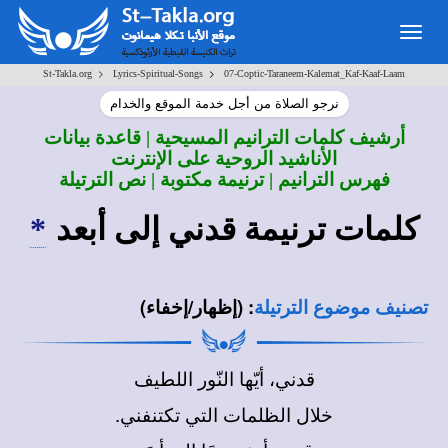
Togg
navig
>
>
St-Takla.org
Lyrics-Spiritual-Songs
07-Coptic-Taraneem-Kalemat_Kaf-Kaaf-Laam
نرجو الصلاة من أجل خدمة الموقع والخدام
أرشيف كلمات الترانيم المسيحية | قاعدة بيانات
الأناشيد الروحية على الإنترنت
فهرس الترانيم | ترنيمة مكتوبة | نص الترتيلة
كلمات ترنيمة
قدني إلى أبعد
*
:
(إظهار/إخفاء)
تصنيف موضوع الترتيلة
قدني، أيّها النّور اللطيف
خلال الظلمات التي تكتنفني.