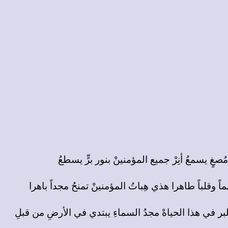
بر في هذا الحياهْ مجدُ السماءِ يبتدي في الأرضِ من قبلِ