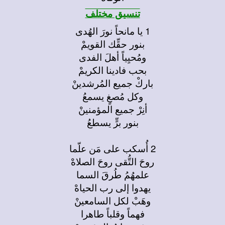
تنسيق مختلف
1 يا مانحاً نورَ الهُدى
بنور حقِّك القويمْ
ومُحيِياً أهلَ الفدى
بحب فادينا الكريمْ
باركْ جميع المُرشدينْ
وكل مُصغٍ يسمعُ
أنِرْ جميع المؤمنينْ
بنور برٍّ يسطعُ
2 أُسكب على مَن علّما
روحَ التُّقى روحَ الصلاهْ
علمهُمُ طُرقَ السما
يهدوا إلى رب الحياهْ
وهَبْ لكل السامعينْ
فهماً وقلباً طاهرا