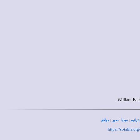
|
|
|
ترانيم
ميديا
صور
مواقع
https://st-takla.