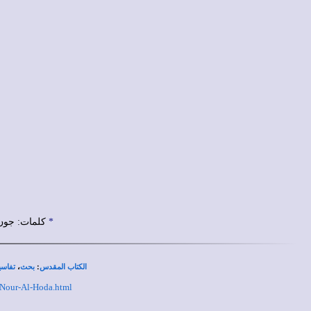
*
كلمات: جون أرمسترومج John Armstrong - ألحان: 
،
:
الكتاب المقدس
بحث
تفاسي
-Nour-Al-Hoda.html