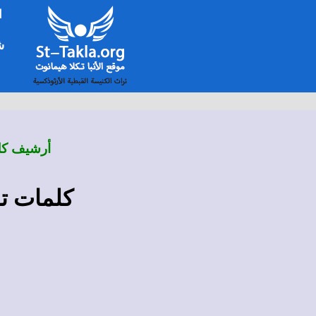
ا
شخ
أرشيف كلم
كلمات ترن