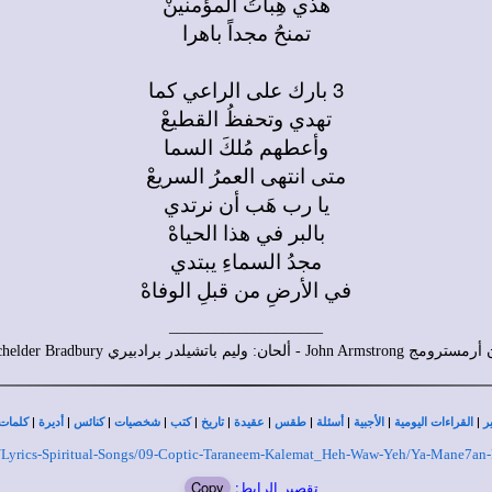
هذي هِباتُ المؤمنينْ
تمنحُ مجداً باهرا
3 بارك على الراعي كما
تهدي وتحفظُ القطيعْ
وأعطهم مُلكَ السما
متى انتهى العمرُ السريعْ
يا رب هَب أن نرتدي
بالبر في هذا الحياهْ
مجدُ السماءِ يبتدي
في الأرضِ من قبلِ الوفاهْ
____________________
وليم باتشيلدر برادبيري William Batchelder Bradbury.
|
|
|
|
|
|
|
|
|
|
|
ر
القراءات اليومية
الأجبية
أسئلة
طقس
عقيدة
تاريخ
كتب
شخصيات
كنائس
أديرة
كلمات 
org/Lyrics-Spiritual-Songs/09-Coptic-Taraneem-Kalemat_Heh-Waw-Yeh/Ya-Mane7an
تقصير الرابط:
Copy