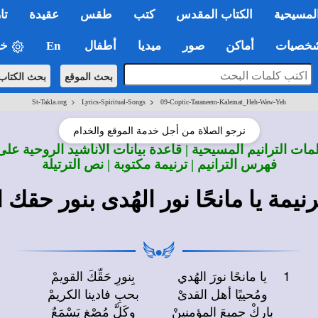
لمسيحية
الكتاب المقدس
كتب
طقس
عقيدة
تا
صيات
أماكن
صور
ميديا
أطفال
En
خي
بحث الموقع
بحث الكتاب
>
>
St-Takla.org
Lyrics-Spiritual-Songs
09-Coptic-Taraneem-Kalemat_Heh-Waw-Yeh
نرجو الصلاة من أجل خدمة الموقع والخدام
ات الترانيم المسيحية | قاعدة بيانات الأناشيد الروحية على
فهرس الترانيم | ترنيمة مكتوبة | نص الترتيلة
يمة يا مانحًا نور الهُدى بنور حقك 
1
يا مانحًا نورَ الهُدي
بِنورِ حَقِّكَ القويمْ
ومُحييًا أهل القدىْ
بحبِ فادينا الكريمْ
باركْ جميعَ المؤمنينْ
وكَلَّ مُصْغٍ يَسْمَعٌ