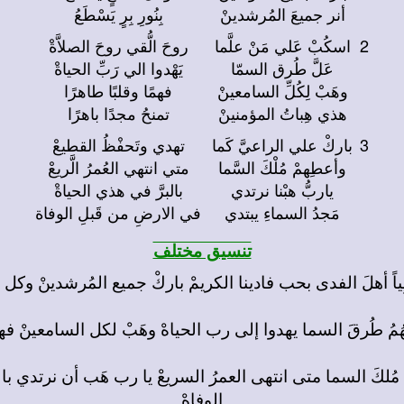
أنر جميعَ المُرشدينْ
بِنُورِ بِرٍ يَسْطَعُ
2
اسكُبْ عَلي مَنْ علَّما
روحَ الُّقي روحَ الصلاَّةْ
عَلَّ طُرق السمّا
يَهْدوا الي رَبِّ الحياةْ
وهَبْ لِكُلِّ السامعينْ
فهمًا وقلبًا طاهرًا
هذي هِباتُ المؤمنينْ
تمنحُ مجدًا باهرًا
3
باركْ علي الراعيَّ كَما
تهدي وتَحفْظُ القطيعْ
وأعطِهمْ مُلْكَ السَّما
متي انتهي العُمرُ الَّريعْ
ياربُّ هبْنا نرتدي
بالبرَّ في هذي الحياةْ
مَجدُ السماءِ يبتدي
في الارضِ من قَبلِ الوفاة
تنسيق مختلف
لكَ السما متى انتهى العمرُ السريعْ يا رب هَب أن نرتدي بال
الوفاهْ