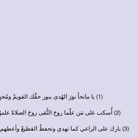
(1) يا مانحاً نورَ الهُدى بنور حقِّك القويمْ ومُحيِياً أهلَ الفدى بحب فادينا الكريمْ باركْ جميع المُرشدينْ وكل مُصغٍ يسمعُ أنِرْ جميع المؤمنينْ بنور برٍّ يسطعُ
(2) أُسكب على مَن علّما روحَ التُّقى روحَ الصلاهْ علمهُمُ طُرقَ السما يهدوا إلى رب الحياهْ وهَبْ لكل السامعينْ فهماً وقلباً طاهرا هذي هِباتُ المؤمنينْ تمنحُ مجداً باهرا
(3) بارك على الراعي كما تهدي وتحفظُ القطيعْ وأعطهم مُ