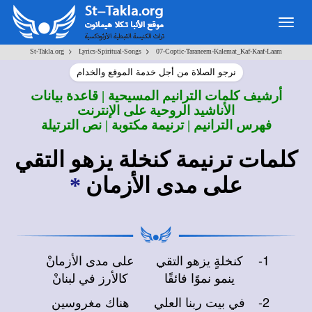
Togg
navig
>
>
St-Takla.org
Lyrics-Spiritual-Songs
07-Coptic-Taraneem-Kalemat_Kaf-Kaaf-Laam
نرجو الصلاة من أجل خدمة الموقع والخدام
أرشيف كلمات الترانيم المسيحية | قاعدة بيانات
الأناشيد الروحية على الإنترنت
فهرس الترانيم | ترنيمة مكتوبة | نص الترتيلة
كلمات ترنيمة كنخلة يزهو التقي
على مدى الأزمان
*
1-
كنخلةٍ يزهو التقي
على مدى الأزمانْ
ينمو نموًا فائقًا
كالأرز في لبنانْ
2-
في بيت ربنا العلي
هناك مغروسين