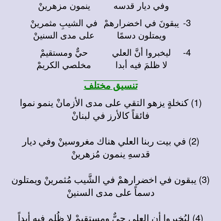
وفي ديار قدسه
ينمون مزهرينْ
3-
يبقونَ في اخضرارهمْ
في الشيبِ مثمرينْ
ويمتلون دسمًا
على مدى السنينْ
4-
ليخبروا أنَّ العلي
حيٌّ ومستقيمْ
لا ظلمَ فيه أبدا
مخلصي الكريمْ
تنسيق مختلف
(1) كنخلةٍ يزهو التقي على مدى الأزمانْ ينمو نموا
فائقاً كالأرز في لبنانْ
(2) في بيت ربنا العلي هناك مغروسينْ وفي ديار
قدسهِ ينمون مُزهرينْ
(3) يبقون في اخضرارهمْ في الشَّيب مُثمرينْ ويمتلون
دسماً على مدى السنينْ
(4) ليُخبروا أن العلي حيٌّ ومستقيمْ لا ظُلم فيه أبداً