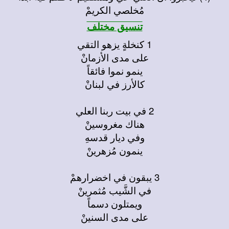
مُخلصي الكريمْ
تنسيق مختلف
1 كنخلةٍ يزهو التقي
على مدى الأزمانْ
ينمو نموا فائقاً
كالأرز في لبنانْ
2 في بيت ربنا العلي
هناك مغروسينْ
وفي ديار قدسهِ
ينمون مُزهرينْ
3 يبقون في اخضرارهمْ
في الشَّيب مُثمرينْ
ويمتلون دسماً
على مدى السنينْ