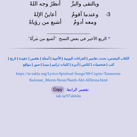
وبالتقى والبرِّ
أنظرُ وجه اللهْ
3-
وعندما أقومُ
أعاينُ الإلهْ
ومعه أدومُ
أشبع من رؤياهْ
____________________
*
الربع الأخير في بعض النسخ: "أشبع من مَرآهْ".
|
|
|
|
|
|
|
،
:
الكتاب المقدس
بحث
تفاسير
القراءات اليومية
الأجبية
أسئلة
طقس
عقيدة
تاريخ
|
|
|
|
|
|
|
كتب
شخصيات
كنائس
أديرة
كلمات ترانيم
ميديا
صور
مواقع
https://st-takla.org/Lyrics-Spiritual-Songs/08-Coptic-Taraneem-
Kalemat_Meem-Noun/Nasib-Ahl-AlDenia.html
تقصير الرابط:
Copy
tak.la/97ahh4n