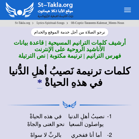
Togg
navig
>
>
St-Takla.org
Lyrics-Spiritual-Songs
08-Coptic-Taraneem-Kalemat_Meem-Noun
نرجو الصلاة من أجل خدمة الموقع والخدام
أرشيف كلمات الترانيم المسيحية | قاعدة بيانات
الأناشيد الروحية على الإنترنت
فهرس الترانيم | ترنيمة مكتوبة | نص الترتيلة
كلمات ترنيمة نَصيبُ أهلِ الدُّنيا
في هذهِ الحياةْ
*
1-
نصيبُ أهلِ الدنيا
في هذه الحياةْ
يواصلون السعيا
نحو الغنى والجاهْ
2-
أما أنا ففخري
بالربِّ لا سواهْ