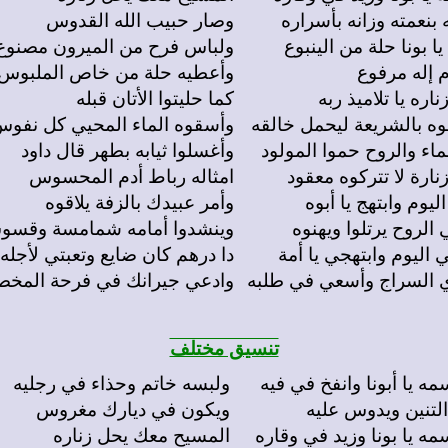
بنعمته وزانه بأسراره
وصار حبيب الله القدوس
ا بونا حلة من الينبوع
ولباس فرح من الميرون مصنوع
 إله مرفوع
وأعطيه حلة من خاص الملبوس
ناره يا تلاميذ ربه
كما حليتوا الأتان قبله
ه بالشريعة ليحمل خالقه
وأسقوه الماء المحيي كل نفو
ماء والروح حموا المولود
وأغسلوا ثيابه بطهر قال داود
نارة لا تتركوه معقود
امثاله رباط أدم المحسوس
ليوم وابتهج يا أبوه
وأمر عبيدك بالزفة يلاقوه
 الروح يرتلوا ويهنوه
وينشدوا أمامه شمامسة وقس
 اليوم وابتهجي يا أمة
دا درهم كان ضايع وتعبتي لأجله
 السراج وأسعي في طلبه
وادعي جيرانك في فرحة المخ
تنسيق مختلف
ولبسه خاتم وحذاء في رجليه
لتنين ويدوس عليه
ويكون في ديارك مغروس
المسيح معك يحل زناره