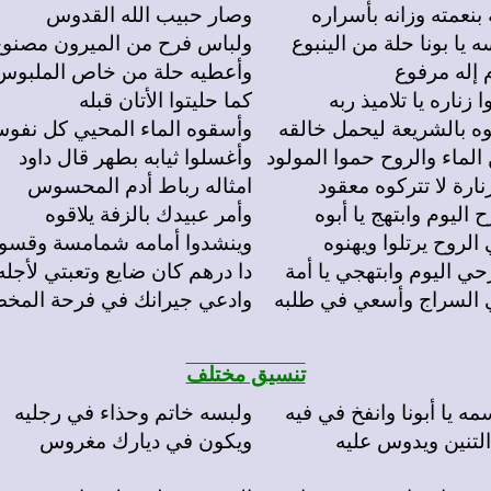
نعمته وزانه بأسراره
وصار حبيب الله القدوس
ولباس فرح من الميرون مصنوع
 إله مرفوع
وأعطيه حلة من خاص الملبوس
كما حليتوا الأتان قبله
ه بالشريعة ليحمل خالقه
وأسقوه الماء المحيي كل نفو
وأغسلوا ثيابه بطهر قال داود
نارة لا تتركوه معقود
امثاله رباط أدم المحسوس
وأمر عبيدك بالزفة يلاقوه
 الروح يرتلوا ويهنوه
وينشدوا أمامه شمامسة وقس
دا درهم كان ضايع وتعبتي لأجله
 السراج وأسعي في طلبه
وادعي جيرانك في فرحة الم
تنسيق مختلف
ولبسه خاتم وحذاء في رجليه
لتنين ويدوس عليه
ويكون في ديارك مغروس