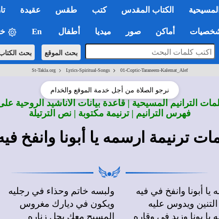
لمسيحية
الكتاب المقدس
كتب
طقس
عقيدة
تا
صيات
أماكن
صور
ميديا
أطفال
En
خي
بحث الموقع
بحث الكتاب
>
>
St-Takla.org
Lyrics-Spiritual-Songs
01-Coptic-Taraneem-Kalemat_Alef
نرجو الصلاة من أجل خدمة الموقع والخدام
ات الترانيم المسيحية | قاعدة بيانات الأناشيد الروحية على
فهرس الترانيم | ترنيمة مكتوبة | نص الترتيلة
ات ترنيمة ارسمه يا أبونا وانفخ فيه
 يا أبونا وانفخ في فيه
ولبسه خاتم وحذاء في رجليه
التنين ويدوس عليه
ويكون في ديارك مغروس
 يا بونا وزيد في وقاره
المسيح معك يحل زناره