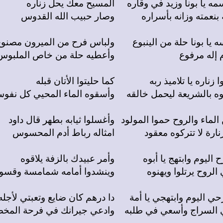
المسيح معك يحل زناره
نعمته وزانه بأسراره
وصار حبيب الله القدوس
ولباس فرح من الميرون مصنوع
 إله مرفوع
وأعطيه حلة من خاص الملبوس
كما حليتوا الأتان قبله
ه بالشريعة ليحمل خالقه
وأسقوه الماء المحيي كل نفو
وأغسلوا ثيابه بطهر قال داود
نارة لا تتركوه معقود
امثاله رباط أدم المحسوس
وأمر عبيدك بالزفة يلاقوه
 الروح يرتلوا ويهنوه
وينشدوا أمامه شمامسة وقس
دا درهم كان ضايع وتعبتي لأجله
 السراج وأسعي في طلبه
وادعي جيرانك في فرحة الم