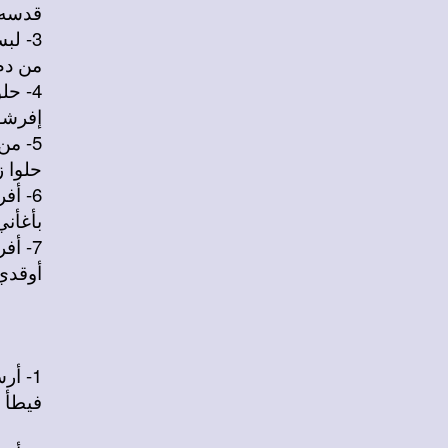
قدسه ب
3- لبسه يا بونا حلة من الينبوع
من دم
4- حلوا زناره يا تلاميذ ربه
إفرشو
5- من الماء والروح حموا المولود
حلوا ز
6- أفرح اليوم وابتهج يا أبوه
بأغأني
7- أفرحي اليوم وابتهجي يا أمة
أوقدي
1- أرسمه يا أبونا وانفخ في فيه
فيطأ ا