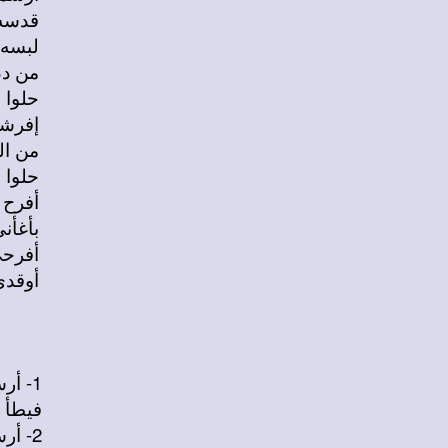
قدسه 
لبسه ي
من دم
حلوا ز
إفرشو
من ال
حلوا ز
أفرح ا
بأغأني
أفرحي
أوقدي
1- أرسمه يا أبونا وانفخ في فيه
فيطأ ا
2- أرسمه يا بونا وزيد في وقاره