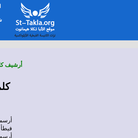
ا
شخ
أرشيف كلم
كلم
أرسمه
فيطأ 
أرسمه