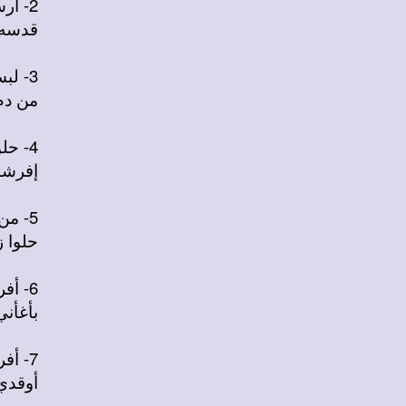
2- أرسمه يا بونا وزيد في وقاره
قدسه ب
3- لبسه يا بونا حلة من الينبوع
من دم
4- حلوا زناره يا تلاميذ ربه
إفرشو
5- من الماء والروح حموا المولود
حلوا ز
6- أفرح اليوم وابتهج يا أبوه
بأغأني
7- أفرحي اليوم وابتهجي يا أمة
أوقدي