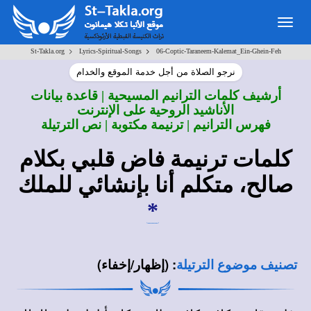
Togg
navig
>
>
St-Takla.org
Lyrics-Spiritual-Songs
06-Coptic-Taraneem-Kalemat_Ein-Ghein-Feh
نرجو الصلاة من أجل خدمة الموقع والخدام
أرشيف كلمات الترانيم المسيحية | قاعدة بيانات
الأناشيد الروحية على الإنترنت
فهرس الترانيم | ترنيمة مكتوبة | نص الترتيلة
كلمات ترنيمة
فاض قلبي بكلام
صالح، متكلم أنا بإنشائي للملك
*
:
(إظهار/إخفاء)
تصنيف موضوع الترتيلة