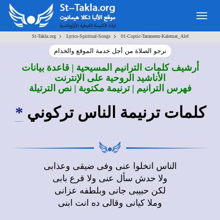
Togg
navig
>
>
St-Takla.org
Lyrics-Spiritual-Songs
01-Coptic-Taraneem-Kalemat_Alef
نرجو الصلاة من أجل خدمة الموقع والخدام
أرشيف كلمات الترانيم المسيحية | قاعدة بيانات
الأناشيد الروحية على الإنترنت
فهرس الترانيم | ترنيمة مكتوبة | نص الترتيلة
كلمات ترنيمة الناس تركوني
*
الناس اتخلوا عنى وفى ضيقى وعذابى
ولا حدش سأل عنى ولا قرع بابى
لكن حبيبى جانى وبلطفه عزانى
وملا كيانى وقالى ده انت ابنى