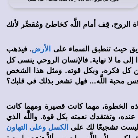
لروح، قِف أمام اللَّه كخاطئ ومُقصِّر لأنك
لطريق حيث تنطبق السماء على
. فيذهب
الأرض
ا إلى ما لا نهاية. فالإنسان الروحي ينسى كل
من كل فكره، وبكل قوته. ومثل هذا الشخص
افس محبة اللَّه... فهل تشعر بذلك في قلبك؟
ذه الخطوة، مهما كانت قصيرة ومهما كانت
عنده، وتفتقدك نعمته بكل قوة. واللَّه الذي
ة ليست تشجيعًا لك على
الكسل وعلى التهاون
لكي يملأه اللَّه، واحرص ألاَّ تفتحه لمحبة