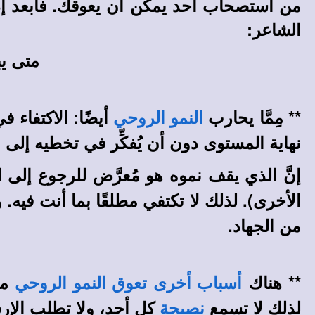
من استصحاب أحد يمكن أن يعوقك. فابعد إذن 
الشاعر:
متى يب
** مِمَّا يحارب
أيضًا: الاكتفاء
النمو الروحي
نهاية المستوى دون أن يُفكِّر في تخطيه إلى 
إنَّ الذي يقف نموه هو مُعرَّض للرجوع إلى ا
الأخرى).
لذلك لا تكتفي مطلقًا بما أنت فيه
من الجهاد.
** هناك
من
أسباب أخرى تعوق النمو الروحي
لذلك لا تسمع
كل أحد، ولا تطلب الإرشا
نصيحة