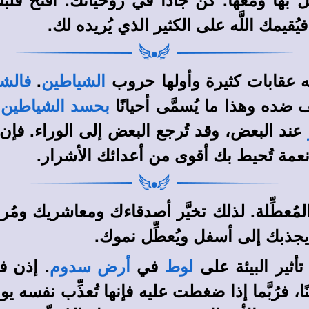
ُقيمك اللَّه على الكثير الذي يُريده لك.
له عقابات كثيرة وأولها حروب
.
الشياطين
فالش
ده وهذا ما يُسمَّى أحيانًا
.
بحسد الشياطين
عند البعض، وقد تُرجع البعض إلى الوراء. فإن
نعمة تُحيط بك أقوى من أعدائك الأشرار.
 المُعطِّلة. لذلك تخيَّر أصدقاءك ومعاشريك و
جذبك إلى أسفل ويُعطِّل نموك.
تأثير البيئة على
في
. إذن ف
لوط
أرض سدوم
نًا، فرُبَّما إذا ضغطت عليه فإنها تُعذِّب نفسه