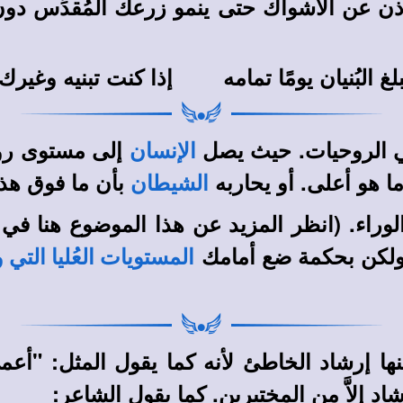
عن الأشواك حتى ينمو زرعك المُقدِّس دون أن
لغ البُنيان يومًا تمامه إذا كنت تبنيه وغيرك
 في الروحيات. حيث يصل
إلى مستوى روحي 
الإنسان
ما هو أعلى. أو يحاربه
بأن ما فوق هذ
الشيطان
لوراء
. (انظر المزيد عن هذا الموضوع هنا في
. ولكن بحكمة ضع أمامك
المستويات العُليا التي و
ها إرشاد الخاطئ لأنه كما يقول المثل: "أع
د إلاَّ من المختبرين. كما يقول الشاعر: