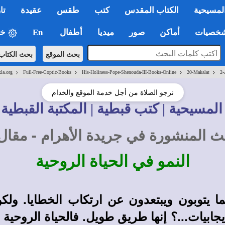
لمسيحية
الكتاب المقدس
كتب
طقس
عقيدة
تا
صيات
أماكن
صور
ميديا
أطفال
En
خي
بحث الموقع
بحث الكتاب
>
>
>
>
la.org
Full-Free-Coptic-Books
His-Holiness-Pope-Shenouda-III-Books-Online
20-Makalat
2-
نرجو الصلاة من أجل خدمة الموقع والخدام
المسيحية | كتب قبطية | المكتبة القبطية 
 المنشورة في جريدة الأهرام - مقال يوم الأح
النمو في الحياة الروحية
 يتوبون ويبتعدون عن ارتكاب الخطايا. ولكن ا
يجابيات...؟ إنها طريق طويل. فالحياة الروحية 