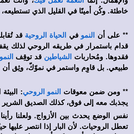
النعمة تعمل فيك
خاطئة. وكُن أمينًا في القليل الذي تستطيعه، في
** على أن
في
قد تُقاب
النمو
الحياة الروحية
قدام باستمرار في طريقه الروحي لذلك يقف ض
فقدوها. ومُحاربات
قد توقِف
الشياطين
النمو
طبيعي. بل قاوِم واستمر في نموّكّ، وثِق أن 
** ومن ضمن معوقات
: البيئة
النمو الروحي
يجذبك معه إلى فوق، كذلك الصديق الشرير ي
نفس الوضع يحدث بين الأزواج. ولعلنا رأينا 
تعطل الروحيات. لأن البار إذا انتصر عليها حي