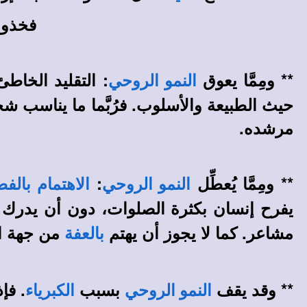
فخذوا
** ومِمَّا يعوق
: التقليد الخا
النمو الروحي
حيث الطبيعة والأسلوب. فرُبَّما ما يناسب 
مرشده.
** ومِمَّا يُعطِّل
:
النمو الروحي
الاهتمام بالف
يفرح إنسان بكثرة الصلوات، دون أن يدرك 
مشاعر. كما لا يجوز أن يهتم
من جهة ال
بالعفة
** وقد يقف
بسبب
. فإ
النمو الروحي
الكبرياء