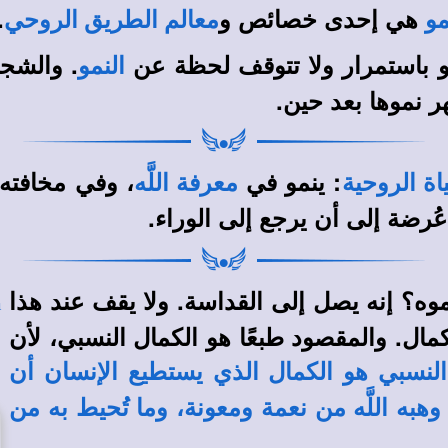
هي إحدى خصائص و
.
مو
معالم الطريق الروحي
و باستمرار ولا تتوقف لحظة عن
. والشجر
النمو
ر نموها بعد حين.
: ينمو في
، وفي مخافته 
اة الروحية
معرفة اللَّه
 عُرضة إلى أن يرجع إلى الوراء.
ه؟ إنه يصل إلى القداسة. ولا يقف عند هذا
مال. والمقصود طبعًا هو الكمال النسبي، لأن
النسبي هو الكمال الذي يستطيع الإنسان أن
وهبه اللَّه من نعمة ومعونة، وما تُحيط به من