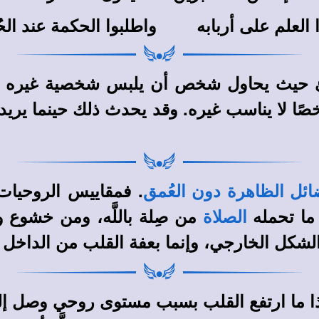
 العلم على أربابه واطلبوا الحكمة عند الحُك
طئ حيث يحاول شخص أن يلبس شخصية غيره دون
شخصًا لا يناسب غيره. وقد يحدث ذلك حينما ي
. فمقاييس الروحيات 
ضائل الظاهرة دون العُمق
ما تحمله
من صِلة باللَّه، ومن خشوع 
الصلاة
شكل الخارجي، وإنما بعفة القلب من الداخل
ذا ما ارتفع القلب بسبب مستوى روحي وصل إل