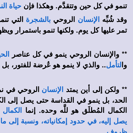
تنمو في كل حين وتتقدَّم. وهكذا فإن
حياة الن
وقد شُبِّه
الروحي
التي تنم
الإنسان
بالشجرة
تمر عليها كل يوم. ولكنها تنمو باستمرار ويظه
** والإنسان الروحي ينمو في كل عناصر
الحي
وا
.. والذي لا ينمو هو عُرضة للفتور، بل
لتأمل
** ولكن إلى أين يمتد
الروحي في نمو
الإنسان
الحد، بل ينمو في القداسة حتى يصل إلى الك
الكمال المُطلَق هو للَّه وحده. إنما
الكمال 
يصل إليه، في حدود إمكانياته، ونسبة إلى ما 
.
ظروف