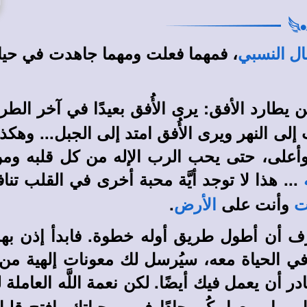
، فمهما فعلت ومهما جاهدت في حياة ا
ال النسبي
َن يطارد الأفق: يرى الأُفق بعيدًا في آخر ا
إلى النهر ويرى الأُفق امتد إلى الجبل... وهكذ
 وأعلى، حتى يحب الرب الإله من كل قلبه و
... هذا لا توجد أيَّة محبة أخرى في القلب تن
وأنت على
.
ت
الأرض
ف أن أطول طريق أوله خطوة. فابدأ إذن به
 في الحياة معه، سيُرسل لك معونات إلهية من 
در أن يعمل فيك أيضًا. لكن نعمة اللَّه العامل
 بها ومعها. كُن جادًا في روحياتك. افتح قلبك 