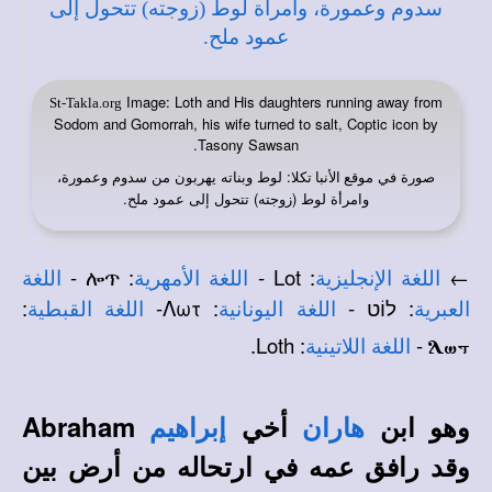
Image: Loth and His daughters running away from
St-Takla.org
Sodom and Gomorrah, his wife turned to salt, Coptic icon by
Tasony Sawsan.
صورة في
: لوط وبناته يهربون من سدوم وعمورة،
موقع الأنبا تكلا
وامرأة لوط (زوجته) تتحول إلى عمود ملح.
: ሎጥ -
Lot -
:
←
اللغة الإنجليزية
اللغة الأمهرية
اللغة
:
לוֹט
-
: Λωτ-
:
العبرية
اللغة اليونانية
اللغة القبطية
Loth.
:
-
اللغة اللاتينية
Lwt
وهو ابن
أخي
Abraham
هاران
إبراهيم
وقد رافق عمه في ارتحاله من أرض بين