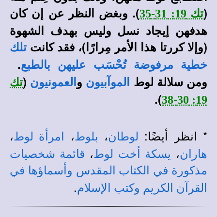
(
). وبغض النظر عن إن كان
تك 19: 31-35
هدفهن إيجاد نسل وليس بهدف الشهوة
(وإلا كررتا هذا الأمر مِرارًا)، فقد كانت
تلك
.
خطية مرفوضة تُحْسَب عليهن بالطبع
ومن سلالة لوط
و
(
الموآبيون
العمونيون
تك
).
19: 30-38
* انظر أيضًا:
،
،
،
لوطان
بلوط
امرأة لوط
،
،
هاران
يسكة أخت لوط
قائمة شخصيات
مذكورة في الكتاب المقدس وأسماؤها في
.
القرآن الكريم وكتب الإسلام