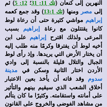
النهرين إلى كنعان (
؛
) ثم
تك 11: 31
12: 5
إلى
ومنها (
) وقد
جمع كعمه
مصر
تك 13:1
مواشي كثيرة حتى أن رعاة لوط
إبراهيم
كانوا يقتتلون مع رعاة
بسبب
إبراهيم
المرعى ولذلك اقترح
على ابن
إبراهيم
أخيه لوط أن يفترقا وكرمًا منه طلب إليه
أن يختار الأرض التي يريدها. وإذ رأى لوط
الجبال والتلال قليلة بالنسبة إلى وادي
الأردن اختار الثانية وسكن في
مدينة
وقد فاته أن يأخذ بعين الاعتبار
سدوم
أخلاق الشعب الذي سيقيم بينهم والتأثير
على أمانته واستقامته. وكثيرًا ما كان يتألم
من مشاهد الفوضى والخروج على القانون