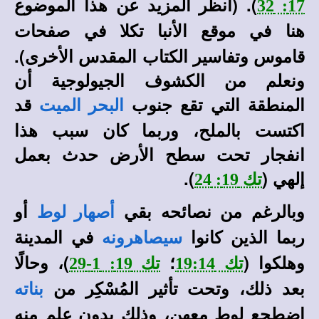
)
. (انظر المزيد عن هذا الموضوع
17: 32
هنا في
في صفحات
موقع الأنبا تكلا
قاموس وتفاسير الكتاب المقدس الأخرى).
ونعلم من الكشوف الجيولوجية أن
المنطقة التي تقع جنوب
قد
البحر الميت
اكتست بالملح، وربما كان سبب هذا
انفجار تحت سطح الأرض حدث بعمل
إلهي (
).
تك 19: 24
وبالرغم من نصائحه بقي
أو
أصهار
لوط
ربما الذين كانوا
في المدينة
سيصاهرونه
وهلكوا (
؛
)، وحالًا
تك 19:14
تك 19: 1-29
بعد ذلك، وتحت تأثير المُسْكِر من
بناته
اضطجع لوط معهن، وذلك بدون عِلم منه