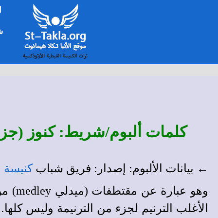
ا
شخ
كلمات ألبوم/شريط: كنوز (جزء 2) - كنيسة السيدة العذراء، بدرياس بعين شمس، القاهرة
← بيانات الألبوم: إصدار: فريق شباب
كنيسة ا
وهو عبارة عن مقتطفات (ميدلي medley) من عدة ترانيم تراثية جميلة، وهو ثلاثة أجزاء تقريبًا:
الأغلب الترنيم لجزء من الترنيمة وليس كلها.