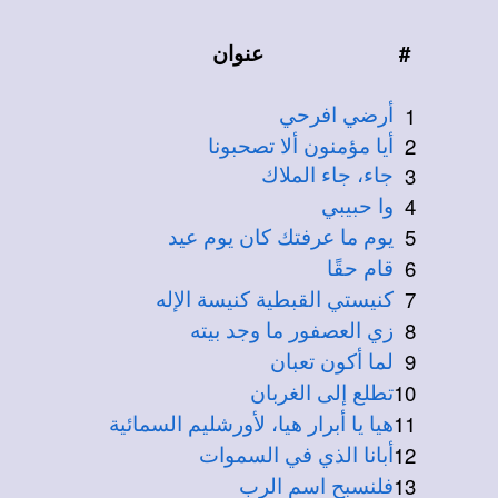
#
عنوان
1
أرضي افرحي
2
أيا مؤمنون ألا تصحبونا
3
جاء، جاء الملاك
4
وا حبيبي
5
يوم ما عرفتك كان يوم عيد
6
قام حقًا
7
كنيستي القبطية كنيسة الإله
8
زي العصفور ما وجد بيته
9
لما أكون تعبان
10
تطلع إلى الغربان
11
هيا يا أبرار هيا، لأورشليم السمائية
12
أبانا الذي في السموات
13
فلنسبح اسم الرب