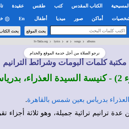
لمسيحية
الكتاب المقدس
كتب
طقس
عقيدة
تا
صيات
أماكن
صور
ميديا
أطفال
En
خي
بحث الموقع
بحث الكتاب
>
>
>
>
St-Takla.org
lyrics
ar
songs
albums
نرجو الصلاة من أجل خدمة الموقع والخدام
مكتبة كلمات ألبومات وشرائط الترانيم
، مصر
لعذراء بدرياس بعين شمس بالقاهرة
.