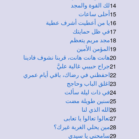
14
لك القوة والمجد
15
أحلى ساعات
16
يا من أعطيت أشرف عطية
17
في ظل حمايتك
18
مجد مريم يتعظم
19
المؤمن الأمين
20
هانت هانت هانت، قربنا نشوف فادينا
21
جراح حبيبي غالية عليَّ
22
احفظني في رضاك، باقي أيام عمري
23
اغلق الباب وحاجج
24
في ذات ليلة سألت
25
سنين طويلة مضت
26
الله الذي لنا
27
تعالوا تعالوا يا تعابى
28
مين يحلي الغربة غيرك؟
29
سامحني يا سيدي