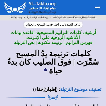
Togg
navig
>
>
St-Takla.org
Lyrics-Spiritual-Songs
09-Coptic-Taraneem-Kalemat_Heh-Waw-Yeh
نرجو الصلاة من أجل خدمة الموقع والخدام
أرشيف كلمات الترانيم المسيحية | قاعدة بيانات
الأناشيد الروحية على الإنترنت
فهرس الترانيم | ترنيمة مكتوبة | نص الترتيلة
كلمات ترنيمة يدُ المسيح
سُمِّرَت | فوق الصليب كان بدءُ
حياة
*
:
(إظهار/إخفاء)
تصنيف موضوع الترتيلة
يدُ المسيحِ سُمِّرَت
على عود الصليب