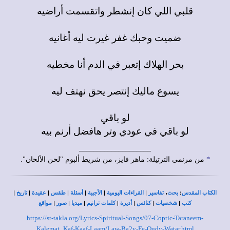
قلبي اللي كان إنشطر واتقسمت أراضيه
ضميت وحبك غفر غيرت ليه أغانيه
بحر الهلاك إتعبر في الدم أنا مخطيه
يسوع ماليك إنتصر يحق نهتف ليه
لو باقي
لو باقي في عودي وتر هافضل أرنم بيه
____________________
*
من مرنمي الترتيلة: ماهر فايز، من شريط ألبوم "لحن الألحان".
|
|
|
|
|
|
|
،
:
الكتاب المقدس
بحث
تفاسير
القراءات اليومية
الأجبية
أسئلة
طقس
عقيدة
تاريخ
|
|
|
|
|
|
|
كتب
شخصيات
كنائس
أديرة
كلمات ترانيم
ميديا
صور
مواقع
https://st-takla.org/Lyrics-Spiritual-Songs/07-Coptic-Taraneem-
Kalemat_Kaf-Kaaf-Laam/Law-Ba2y-Fe-Oudy-Watar.html