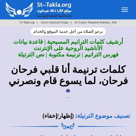
Togg
navig
>
>
St-Takla.org
Lyrics-Spiritual-Songs
01-Coptic-Taraneem-Kalemat_Alef
نرجو الصلاة من أجل خدمة الموقع والخدام
أرشيف كلمات الترانيم المسيحية | قاعدة بيانات
الأناشيد الروحية على الإنترنت
فهرس الترانيم | ترنيمة مكتوبة | نص الترتيلة
كلمات ترنيمة أنا قلبي فرحان
فرحان، لما يسوع قام ونصرني
*
:
(إظهار/إخفاء)
تصنيف موضوع الترتيلة