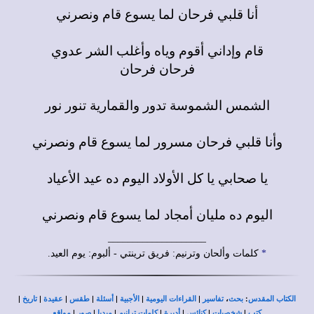
أنا قلبي فرحان لما يسوع قام ونصرني
قام وإداني أقوم وياه وأغلب الشر عدوي
فرحان فرحان
الشمس الشموسة تدور والقمارية تنور نور
وأنا قلبي فرحان مسرور لما يسوع قام ونصرني
يا صحابي يا كل الأولاد اليوم ده عيد الأعياد
اليوم ده مليان أمجاد لما يسوع قام ونصرني
____________________
*
كلمات وألحان وترنيم: فريق ترينتي - ألبوم: يوم العيد.
|
|
|
|
|
|
|
،
:
الكتاب المقدس
بحث
تفاسير
القراءات اليومية
الأجبية
أسئلة
طقس
عقيدة
تاريخ
|
|
|
|
|
|
|
كتب
شخصيات
كنائس
أديرة
كلمات ترانيم
ميديا
صور
مواقع