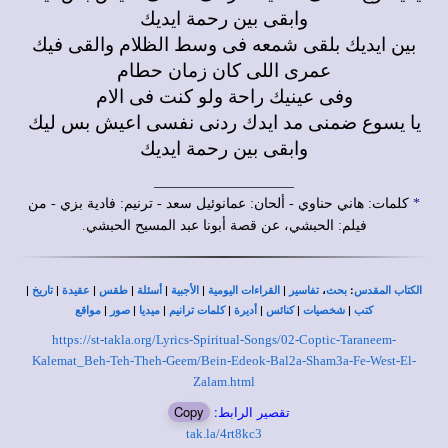
وابقى بين رحمة ايديك
بين ايديك بلقى شمعه فى وسط الظلام والقى فيك
عمرى اللى كان زمان حطام
وفى عينيك راحة ولو كنت فى الام
يا يسوع ضمنى مد ايدك ردنى نفسى اعيش بس ليك
وابقى بين رحمة ايديك
____________________
*
كلمات: هاني حناوي - ألحان: عمانوئيل سعد - ترنيم: فادية بزي - من
فيلم: الحبشي، عن قصة أبونا عبد المسيح الحبشي.
|
|
|
|
|
|
|
،
:
الكتاب المقدس
بحث
تفاسير
القراءات اليومية
الأجبية
أسئلة
طقس
عقيدة
تاريخ
|
|
|
|
|
|
|
كتب
شخصيات
كنائس
أديرة
كلمات ترانيم
ميديا
صور
مواقع
https://st-takla.org/Lyrics-Spiritual-Songs/02-Coptic-Taraneem-
Kalemat_Beh-Teh-Theh-Geem/Bein-Edeok-Bal2a-Sham3a-Fe-West-El-
Zalam.html
تقصير الرابط:
Copy
tak.la/4rt8kc3