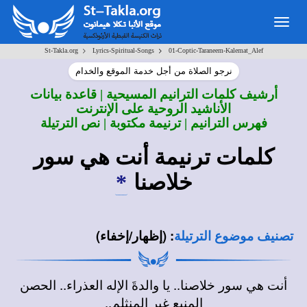
Togg
navig
>
>
St-Takla.org
Lyrics-Spiritual-Songs
01-Coptic-Taraneem-Kalemat_Alef
نرجو الصلاة من أجل خدمة الموقع والخدام
أرشيف كلمات الترانيم المسيحية | قاعدة بيانات
الأناشيد الروحية على الإنترنت
فهرس الترانيم | ترنيمة مكتوبة | نص الترتيلة
كلمات ترنيمة
أنت هي سور
خلاصنا
*
:
(إظهار/إخفاء)
تصنيف موضوع الترتيلة
أنت هي سور خلاصنا.. يا والدةَ الإله العذراء.. الحصن
المنيع غير المنثلم..