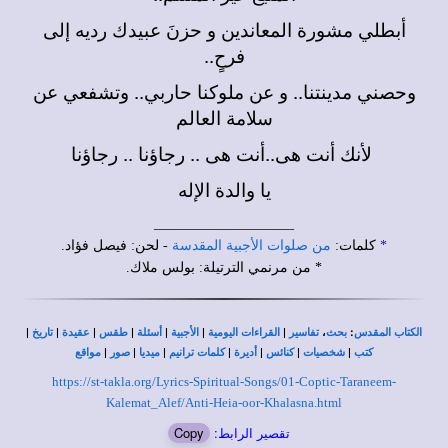
أبطلي مشورة المعاندين و حزنَ عبيدك رديه إلى
فرحٍ..
وحصني مدينتنا.. و عن ملوكنا حاربي.. وتشفعي عن
سلامة العالم
لأنك أنت هى..أنت هى .. رجاؤنا .. رجاؤنا
يا والدة الإله
____________________
*
كلمات:
من صلوات الأجبية المقدسة
- لحن: فيصل فؤاد.
* من مرنمي الترتيلة: بولس ملاك.
|
|
|
|
|
|
|
،
:
الكتاب المقدس
بحث
تفاسير
القراءات اليومية
الأجبية
أسئلة
طقس
عقيدة
تاريخ
|
|
|
|
|
|
|
كتب
شخصيات
كنائس
أديرة
كلمات ترانيم
ميديا
صور
مواقع
https://st-takla.org/Lyrics-Spiritual-Songs/01-Coptic-Taraneem-
Kalemat_Alef/Anti-Heia-oor-Khalasna.html
تقصير الرابط:
Copy