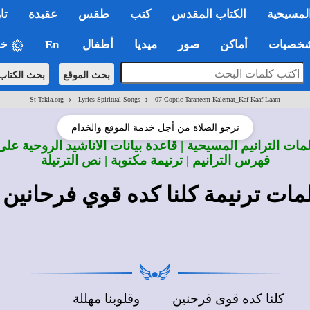
لمسيحية
الكتاب المقدس
كتب
طقس
عقيدة
تا
صيات
أماكن
صور
ميديا
أطفال
En
خي
بحث الموقع
بحث الكتاب
>
>
St-Takla.org
Lyrics-Spiritual-Songs
07-Coptic-Taraneem-Kalemat_Kaf-Kaaf-Laam
نرجو الصلاة من أجل خدمة الموقع والخدام
ات الترانيم المسيحية | قاعدة بيانات الأناشيد الروحية على
فهرس الترانيم | ترنيمة مكتوبة | نص الترتيلة
مات ترنيمة كلنا كده قوي فرحانين
كلنا كده قوى فرحنين
وقلوبنا مهللة