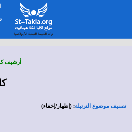
ا
شخ
أرشيف كلم
كل
:
(إظهار/إخفاء)
تصنيف موضوع الترتيلة