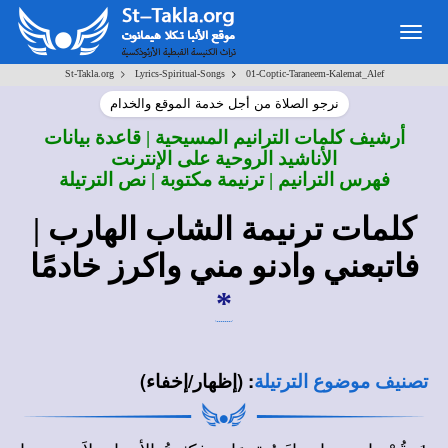
Togg
navig
>
>
St-Takla.org
Lyrics-Spiritual-Songs
01-Coptic-Taraneem-Kalemat_Alef
نرجو الصلاة من أجل خدمة الموقع والخدام
أرشيف كلمات الترانيم المسيحية | قاعدة بيانات
الأناشيد الروحية على الإنترنت
فهرس الترانيم | ترنيمة مكتوبة | نص الترتيلة
كلمات ترنيمة الشاب الهارب |
فاتبعني وادنو مني واكرز خادمًا
*
:
(إظهار/إخفاء)
تصنيف موضوع الترتيلة