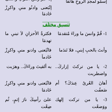
إسمُو لمجدِ الروحِ هاتفَا
إتْبَعنى وادنُو منىِ واكرِزْ
خَادمَا
تنسيق مختلف
1- قُمْ وانسَ ما وراءَ مُتقدمَا
فكثرةُ الأحزانِ لاَ تبنىِ ما
تهدمَا
وأنتَ بالحبِ إبنىِ، فلا تَندَما
فاتْبَعنى وادنو منىِ واكرِزْ
خَادماَ
2- يا من تركتَ إزاركَ..
به ألقيتَ وراءَكَ.. وهرَبت
واضطربت
أهانَ العُرىُ عِندَكَ؟ أم
فاتْبَعنى وادنو منىِ واكرِزُ
ضَعفُت
خَادمَا
3- يا من تركت إلهك
علىَ رأسِكَ نارَ إثمٍ، ثُم
ووَضعْت
ضِعْت