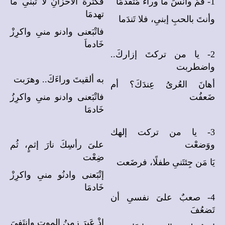
1- قُمْ وانسَ ما وراءَ مُتقدمَا
فكثرةُ الأحزانِ لاَ تبنىِ ما
تهدمَا
وأنتَ بالحبِ إبنىِ، فلا تَندَما
فاتْبَعنى وادنو منىِ واكرِزْ
خَادماَ
2- يا من تركتَ إزاركَ..
واضطربت
به ألقيتَ وراءَكَ.. وهرَبت
أهانَ العُرىُ عِندَكَ؟ أم
ضَعفُت
فاتْبَعنى وادنو منىِ واكرِزُ
خَادمَا
3- يا من تركت إلهك
ووَضعْت
علىَ رأسِكَ نارَ إثمٍ، ثُم
ضِعْت
يَا مَن جِئتَنىِ طفلًا، فرضَعت
إتْبَعنى وادنُو منىِ واكرِزْ
خَادمَا
4- صعبٌ علىَ نفسىِ أن
تَضعُفَ
إذْ عَبرَ زمنُ الموتِ وانتَفىَ