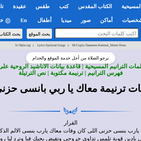
لمسيحية
الكتاب المقدس
كتب
طقس
عقيدة
تا
صيات
أماكن
صور
ميديا
أطفال
En
خي
بحث الموقع
بحث الكتاب
>
>
St-Takla.org
Lyrics-Spiritual-Songs
08-Coptic-Taraneem-Kalemat_Meem-Noun
نرجو الصلاة من أجل خدمة الموقع والخدام
ات الترانيم المسيحية | قاعدة بيانات الأناشيد الروحية على
فهرس الترانيم | ترنيمة مكتوبة | نص الترتيلة
ت ترنيمة معاك يا ربي بانسى حزن
القرار
يارب بنسى حزنى اللى كان وفات معاك يارب بنسى الالم الذك
 بادين قوية تلمس تداوى جروحى وتفيض بحبك فيا وترد ليا ر