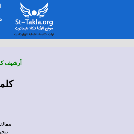
ا
شخ
أرشيف كلم
كلما
معاك 
تيجى