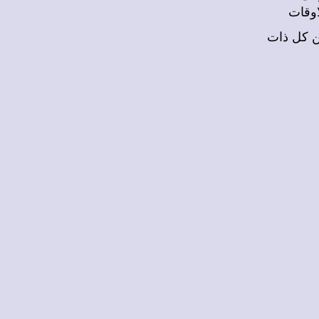
اوقات
ن كل ذات