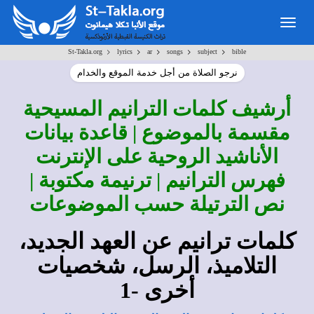
Togg
navig
>
>
>
>
>
St-Takla.org
lyrics
ar
songs
subject
bible
نرجو الصلاة من أجل خدمة الموقع والخدام
أرشيف كلمات الترانيم المسيحية
مقسمة بالموضوع | قاعدة بيانات
الأناشيد الروحية على الإنترنت
فهرس الترانيم | ترنيمة مكتوبة |
نص الترتيلة حسب الموضوعات
كلمات ترانيم عن العهد الجديد،
التلاميذ، الرسل، شخصيات
أخرى -1