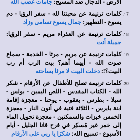
الأرض - الدجال ضد المسيح:
جامات غضب الله
كلمات ترنيمة عن محبتنا لله - سفر الرؤيا - دم
يسوع - التطهير:
جمال يسوع تسامى وزاد
كلمات ترنيمة عن العذراء مريم - سفر الرؤيا:
جميلة أنت
كلمات ترنيمة عن مريم - مرثا - الخدمة - سماع
صوت الله - أيهما أهم؟ بيت الرب أم رب
البيت؟!:
دخلت البيت لا مرثا بساحته
كلمات ترنيمة تصلح للأطفال عن الأرقام - شكر
الله - الكتاب المقدس - اللص اليمين - بولس -
سيلا - بطرس - يعقوب - يوحنا - معجزة إقامة
ابنة يايرس - الثلاثة فتية في أتون النار - معجزة
الخمس خبزات والسمكتين - معجزة تحويل الماء
إلى خمر غير مُسكِر في فرح قانا الجليل - أيام
الأسبوع - تسبيح الله:
شكرًا يا ربي على الأرقام