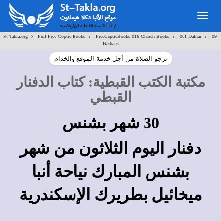
Toggle
navigation
>
>
>
>
St-Takla.org
Full-Free-Coptic-Books
FreeCopticBooks-016-Church-Books
001-Dafnar
09-
Bashans
نرجو الصلاة من أجل خدمة الموقع والخدام
مكتبة الكتب القبطية
:
كتاب الدفنار
القبطي
30 شهر بشنس
دفنار اليوم الثلاثون من شهر
بشنس المبارك نياحة أنبا
ميخائيل بطريرك الإسكندرية