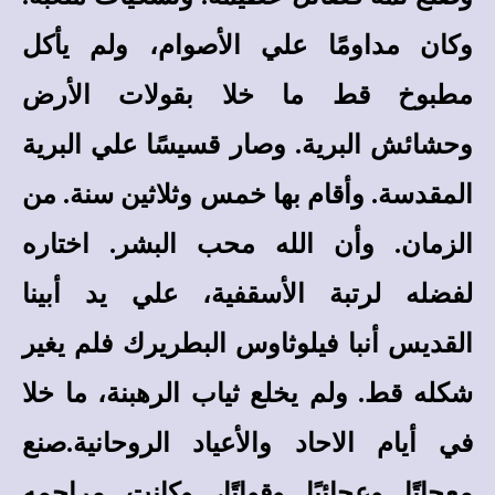
وكان مداومًا علي الأصوام، ولم يأكل
مطبوخ قط ما خلا بقولات الأرض
وحشائش البرية. وصار قسيسًا علي البرية
المقدسة. وأقام بها خمس وثلاثين سنة. من
الزمان. وأن الله محب البشر. اختاره
لفضله لرتبة الأسقفية، علي يد أبينا
القديس أنبا فيلوثاوس البطريرك فلم يغير
شكله قط. ولم يخلع ثياب الرهبنة، ما خلا
في أيام الاحاد والأعياد الروحانية.صنع
معجاتًا وعجائبًا وقواتًا، وكانت مراحمه