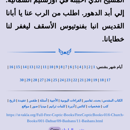
المسيح الذي أحببته في أورشليم السمائية.
إلي أبد الدهور. اطلب من الرب عنا يا أبانا
القديس انبا بفنوتيوس الأسقف ليغفر لنا
خطايانا.
أيام شهر بشنس:
1
|
2
|
3
|
4
|
5
|
6
|
7
|
8
|
9
|
10
|
11
|
12
|
13
|
14
|
15
|
16
|
30
|
29
|
28
|
27
|
26
|
25
|
24
|
23
|
22
|
21
|
20
|
19
|
18
|
17
|
|
|
|
|
|
|
،
:
الكتاب المقدس
بحث
تفاسير
القراءات اليومية
الأجبية
أسئلة
طقس
عقيدة
تاريخ
|
|
|
|
|
|
|
كتب
شخصيات
كنائس
أديرة
كلمات ترانيم
ميديا
صور
مواقع
https://st-takla.org/Full-Free-Coptic-Books/FreeCopticBooks-016-Church-
Books/001-Dafnar/09-Bashans/11-Bashans.html
تقصير الرابط:
Copy