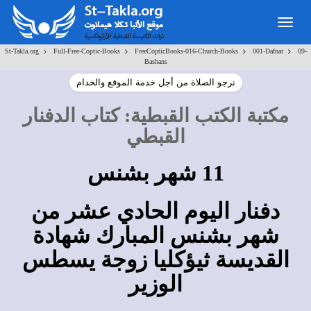
Toggle
navigation
>
>
>
>
St-Takla.org
Full-Free-Coptic-Books
FreeCopticBooks-016-Church-Books
001-Dafnar
09-
Bashans
نرجو الصلاة من أجل خدمة الموقع والخدام
مكتبة الكتب القبطية
:
كتاب الدفنار
القبطي
11 شهر بشنس
دفنار اليوم الحادي عشر من
شهر بشنس المبارك شهادة
القديسة ثيؤكليا زوجة يسطس
الوزير