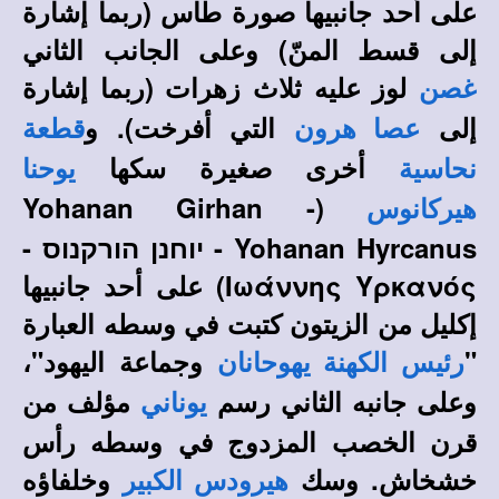
على أحد جانبيها صورة طاس (ربما إشارة
إلى قسط المنّ) وعلى الجانب الثاني
لوز عليه ثلاث زهرات (ربما إشارة
غصن
إلى
التي أفرخت). و
عصا هرون
قطعة
أخرى صغيرة سكها
نحاسية
يوحنا
(Yohanan Girhan -
هيركانوس
Yohanan Hyrcanus - יוחנן הורקנוס -
Ιωάννης Υρκανός) على أحد جانبيها
إكليل من الزيتون كتبت في وسطه العبارة
"
وجماعة اليهود"،
رئيس الكهنة يهوحانان
وعلى جانبه الثاني رسم
مؤلف من
يوناني
قرن الخصب المزدوج في وسطه رأس
خشخاش. وسك
وخلفاؤه
هيرودس الكبير