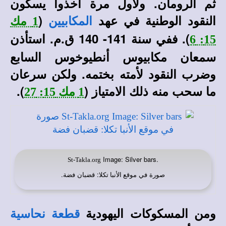
ثم الرومان. ولأول مرة أخذوا يسكون
النقود الوطنية في عهد
(
المكابيين
1 مك
). ففي سنة 141- 140 ق.م. استأذن
15: 6
سمعان مكابيوس أنطيوخوس السابع
وضرب النقود لأمته بختمه. ولكن سرعان
ما سحب منه ذلك الامتياز (
).
1 مك 15: 27
Image: Silver bars.
St-Takla.org
صورة في
: قضبان فضة.
موقع الأنبا تكلا
ومن المسكوكات اليهودية
قطعة نحاسية