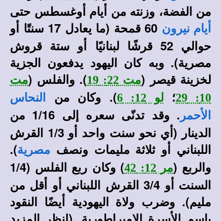
من الفضة، وزنته من أيام أوغسطس حتى
60 قمحة (ما يعادل 17 سنتًا أو
أيام
نيرون
حوالي 52 قرشًا لبنانيًا أو ستة قروش
مصرية). وبه كان اليهود يدفعون الجزية
لخزينة قيصر (
). والفلس (
مت 22: 19
مت
؛
). وكان من
10: 29
لو 12: 6
النحاس
. وقد تدنّى سعره إلى 1/16 من
الأحمر
الدينار (أي نحو سنت واحد أو 1/3 القرش
اللبناني أو ثلاثة مليمات ونصف
).
مصرية
والربع (
) وكان ربع الفلس (1/4
مر 12: 42
السنت أو 3/4 القرش اللبناني أو أقل من
مليم). وضرب ولاة اليهودية أيضًا النقود
باسم الأسرة الإمبراطورية
. (انظر المزيد