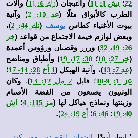
؛
) والتيجان (
) وآلات
22
نش 1: 11
زك 6: 11
الطرب كالأبواق مثلًا (
) وآنية
عد 10: 2
بيوت الأغنياء كطاس
(
)،
يوسف
تك 44: 2
وبعض لوازم خيمة الاجتماع من قواعد (
خر
) ورزز وقضبان ورؤوس أعمدة
26: 19، 32
(
؛
) وأطباق ومناضح
خر 27: 10
38: 17، 19
(
)، وآنية الهيكل (
؛
عد 7: 13
1 أخ 28: 14- 17
؛ قابل
). وكان
عز 1: 9-10
2 مل 12: 13
الوثنيون يصنعون من الفضة الأصنام
وزينتها ونماذج هياكل لها (
؛
مز 115: 4
اش
؛
؛
).
40: 19
46: 6
أع 19: 24
* انظر أيضًا:
،
،
،
.
الجمان
القصدير
مهر
كنز