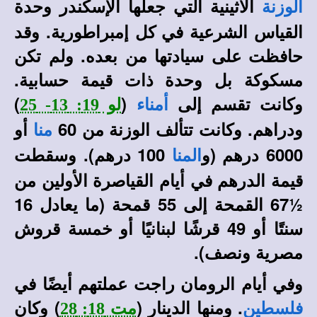
الأثينية التي جعلها الإسكندر وحدة
الوزنة
القياس الشرعية في كل إمبراطورية. وقد
حافظت على سيادتها من بعده. ولم تكن
مسكوكة بل وحدة ذات قيمة حسابية.
وكانت تقسم إلى
(
)
أمناء
لو 19: 13- 25
ودراهم. وكانت تتألف الوزنة من 60
أو
منا
6000 درهم (و
100 درهم). وسقطت
المنا
قيمة الدرهم في أيام القياصرة الأولين من
½67 القمحة إلى 55 قمحة (ما يعادل 16
سنتًا أو 49 قرشًا لبنانيًا أو خمسة قروش
مصرية ونصف).
وفي أيام الرومان راجت عملتهم أيضًا في
. ومنها الدينار (
) وكان
فلسطين
مت 18: 28