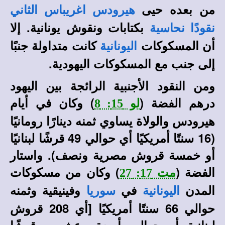
من بعده حيى
هيرودس اغريباس الثاني
بكتابات ونقوش يونانية. إلا
نقودًا نحاسية
أن المسكوكات
كانت متداولة جنبًا
اليونانية
إلى جنب مع المسكوكات اليهودية.
ومن النقود الأجنبية الرائجة بين اليهود
درهم الفضة (
) وكان في أيام
لو 15: 8
هيرودس والولاة يساوي ثمنه دينارًا رومانيًا
(16 سنتًا أمريكيًا أي حوالي 49 قرشًا لبنانيًا
أو خمسة قروش مصرية ونصف). واستار
الفضة (
) وكان من مسكوكات
مت 17: 27
المدن
في
وفينيقية وثمنه
اليونانية
سوريا
حوالي 66 سنتًا أمريكيًا [أي 208 قروش