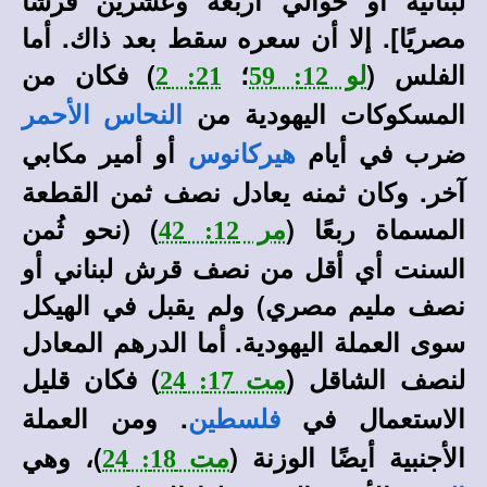
لبنانية أو حوالي أربعة وعشرين قرشًا
مصريًا]. إلا أن سعره سقط بعد ذاك. أما
الفلس (
؛
) فكان من
لو 12: 59
21: 2
المسكوكات اليهودية من
النحاس الأحمر
ضرب في أيام
أو أمير مكابي
هيركانوس
آخر. وكان ثمنه يعادل نصف ثمن القطعة
المسماة ربعًا (
) (نحو ثُمن
مر 12: 42
السنت أي أقل من نصف قرش لبناني أو
نصف مليم مصري) ولم يقبل في الهيكل
سوى العملة اليهودية. أما الدرهم المعادل
لنصف الشاقل (
) فكان قليل
مت 17: 24
الاستعمال في
. ومن العملة
فلسطين
الأجنبية أيضًا الوزنة (
)، وهي
مت 18: 24