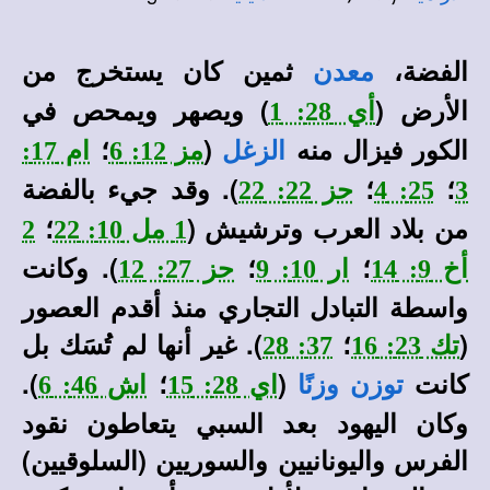
الفضة،
ثمين كان يستخرج من
معدن
الأرض (
) ويصهر ويمحص في
أي 28: 1
الكور فيزال منه
(
؛
الزغل
مز 12: 6
ام 17:
؛
؛
). وقد جيء بالفضة
3
25: 4
حز 22: 22
من بلاد العرب وترشيش (
؛
1 مل 10: 22
2
؛
؛
). وكانت
أخ 9: 14
ار 10: 9
حز 27: 12
واسطة التبادل التجاري منذ أقدم العصور
(
؛
). غير أنها لم تُسَك بل
تك 23: 16
37: 28
كانت
(
؛
).
توزن وزنًا
اي 28: 15
اش 46: 6
وكان اليهود بعد السبي يتعاطون نقود
الفرس واليونانيين والسوريين (السلوقيين)