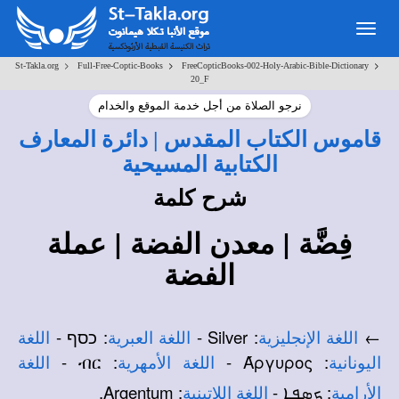
Toggle
navigation
>
>
>
St-Takla.org
Full-Free-Coptic-Books
FreeCopticBooks-002-Holy-Arabic-Bible-Dictionary
20_F
نرجو الصلاة من أجل خدمة الموقع والخدام
قاموس الكتاب المقدس | دائرة المعارف
الكتابية المسيحية
شرح كلمة
فِضَّة | معدن الفضة | عملة
الفضة
←
: Silver -
: כסף -
اللغة الإنجليزية
اللغة العبرية
اللغة
: ብር -
: Άργυρος -
اليونانية
اللغة الأمهرية
اللغة
: ܟܣܦܐ -
: Argentum.
الأرامية
اللغة اللاتينية