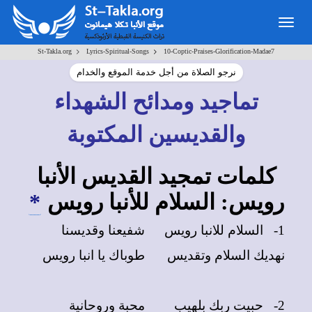
Togg
navig
>
>
St-Takla.org
Lyrics-Spiritual-Songs
10-Coptic-Praises-Glorification-Madae7
نرجو الصلاة من أجل خدمة الموقع والخدام
تماجيد ومدائح الشهداء
والقديسين المكتوبة
كلمات تمجيد القديس الأنبا
رويس: السلام للأنبا رويس
*
1-
السلام للانبا رويس
شفيعنا وقديسنا
نهديك السلام وتقديس
طوباك يا انبا رويس
2-
حبيت ربك بلهيب
محبة وروحانية