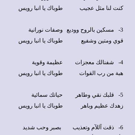
كنت لنا مثل عجيب
طوباك يا انبا رويس
3-
مسكين بالروح ووديع
وصفات نورانية
قوي ومتين وشفيع
طوباك يا انبا رويس
4-
شفنالك معجزات
عظيمة وقوية
هبة من رب القوات
طوباك يا انبا رويس
5-
قلبك نقي وطاهر
حياتك سمائية
زهدك عظيم وباهر
طوباك يا انبا رويس
6-
ذقت آللآم وتعذيب
بصبر وحب شديد