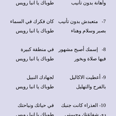
وأهانة بدون تأنيب
طوباك يا انبا رويس
7-
متعبدش بدون تأنيب
كان فكرك في السماء
بصبر وسلام وهناء
طوباك يا انبا رويس
8-
إسمك أصبح مشهور
في منطقة كبيرة
فيها صلاة وبخور
طوباك يا انبا رويس
9- أعطيت الاكاليل
لجهادك النبيل
بالفرح والتهليل
طوباك يا انبا رويس
10- العذراء كانت جنبك
في حياتك ونياحتك
دي شفاعتك وحبيبتي
طوباك يا انبا رويس