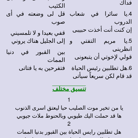
فداك
الكئيب
4.يا سائرا في شعاب
قل لى وضعته في أى
الدروب
صوب
إن كنت أنت أخذت حبيبى
قفي بعيدا و لا تلمسيني
5.يا مريم التفتي و
إلى الجليل هناك يروني
انظرينى
بين القبور في دنيا
قولي لإخوتي أن يتبعونى
الممات
6.هل تطلبين رئيس الحياة
فتفرحين به يا فتاتى
قد قام لكن سريعاً سيأتى
تنسيق مختلف
1
يا من تخير موت الصليب حبا ليعتق اسرى الذنوب
ها قد حملت اليك طيوبي وبالحنوط ملات جيوبي
2
هل تطلبين رايس الحياة بين القبور بدنيا الممات