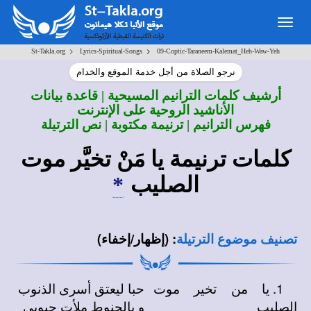
Togg
navig
>
>
St-Takla.org
Lyrics-Spiritual-Songs
09-Coptic-Taraneem-Kalemat_Heh-Waw-Yeh
نرجو الصلاة من أجل خدمة الموقع والخدام
أرشيف كلمات الترانيم المسيحية | قاعدة بيانات
الأناشيد الروحية على الإنترنت
فهرس الترانيم | ترنيمة مكتوبة | نص الترتيلة
كلمات ترنيمة يا مَنْ تخيَّر موت
الصليب
*
:
(إظهار/إخفاء)
تصنيف موضوع الترتيلة
1. يا من تخير موت
حبا ليعتق أسرى الذنوب
الصليب
و بالحنوط ملأت جيوبي