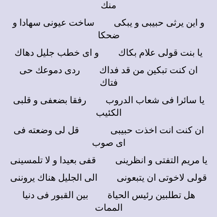
منك
و اين يرثى حبيبى و يبكى ساخت عيونى سهادا و
ضحكا
يا بنت قولى علام بكاك و اى خطب جليل دهاك
ان كنت تبكين من قد فداك ردى دموعك حى
فتاك
يا سائرا فى شعاب الدروب رفقا بضعفى و قلبى
الكئيب
ان كنت انت اخذت حبيبى قل لى وضعته فى
اى صوب
يا مريم التفتى و انظرينى قفى بعيدا و لا تلمسينى
قولى لاخوتى ان يتبعونى الى الجليل هناك يروننى
هل تطلبين رئيس الحياة بين القبور فى دنيا
الممات