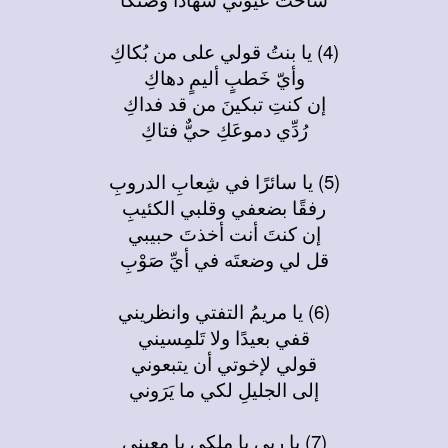
(4) يا بنتُ قولي على من بُكاكِ
وأيّ خَطبٍ أليمٍ دهاكِ
إن كنتِ تبكينَ من قد فداكِ
رُدِّي دموعَكِ حيٌّ فتاكِ
(5) يا سائرًا في شِعابِ الدروبِ
رفقًا بضعفي وقلبي الكئيبِ
إن كنتَ أنت أخذتَ حبيبي
قل لي وضعتَه في أيِّ صَوْبِ
(6) يا مريمُ التفتي وانظريني
قفي بعيدًا ولا تَلمِسيني
قولي لإخوتي أن يتبعوني
إلى الجليلِ لكي ما يَرَوني
(7) يا ربي يا ملكي يا معيني