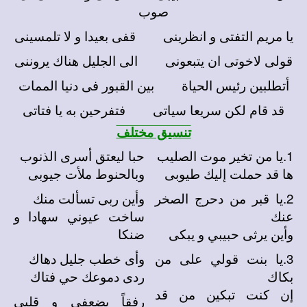
صوب
يا مريم التفتى و انظرينى قفى بعيدا و لا تلمسينى
قولى لاخوتى ان يتبعونى الى الجليل هناك يروننى
أتطلبين رئيس الحياة بين القبور فى دنيا الممات
قد قام لكن سريعا سياتى فتفرحين به يا فتاتى
تنسيق مختلف
1.يا من تخير موت الصليب
حبا ليعتق أسرى الذنوب
ها قد حملت إليك طيوبى
وبالحنوط ملأت جيوبى
2.يا قبر من دحرج الصخر
وأين ربى تسألت منك
عنك
ساخت عيوني سهادا و
وأين يرثى حبيبي و يبكى
ضنكا
3.يا بنت قولي على من
وأى خطب جليل دهاك
بكاك
ردى دموعك حي فتاك
إن كنت تبكين من قد
رفقاً بضعفى و قلبى