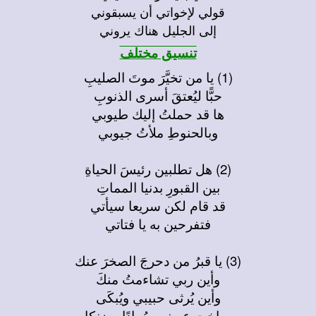
قولي لإخواتي أن يسبقوني
إلى الجليل هناك يروني
تنسيق مختلف
(1) يا من تخيَّرَ موتَ الصليبِ
حبًّا ليُعتقَ أسرى الذنوبِ
ها قد حملتُ إليك طيوبي
وبالحنوطِ ملأتُ جيوبي
(2) هل تطلبين رئيسَ الحياةِ
بين القبورِ بدنيا المماتِ
قد قام لكن سريعا سيأتي
فتفرحين به يا فتاتي
(3) يا قبرُ من دحرجَ الصخرَ عنك
وأين ربي تشاءمتُ منكَ
وأين يُرثى حبيبي ويُبكَى
ساخت عيوني سُهادًا وضنكا