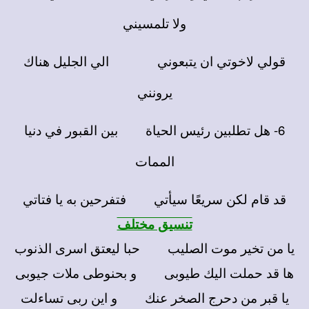
ولا تلمسيني
قولي لاخوتي ان يتبعوني الي الجليل هناك
يرونني
6- هل تطلبين رئيس الحياة بين القبور في دنيا
الممات
قد قام لكن سريعًا سيأتي فتفرحين به يا فتاتي
تنسيق مختلف
يا من تخير موت الصليب حبا ليعتق اسرى الذنوب
ها قد حملت اليك طيوبى و بحنوطى ملات جيوبى
يا قبر من دحرج الصخر عنك و اين ربى تساءلت