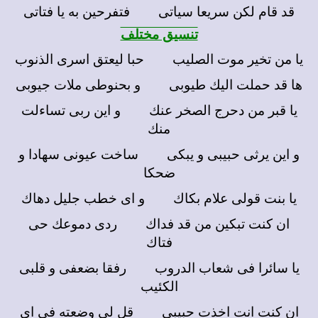
قد قام لكن سريعا سياتى فتفرحين به يا فتاتى
تنسيق مختلف
يا من تخير موت الصليب حبا ليعتق اسرى الذنوب
ها قد حملت اليك طيوبى و بحنوطى ملات جيوبى
يا قبر من دحرج الصخر عنك و اين ربى تساءلت
منك
و اين يرثى حبيبى و يبكى ساخت عيونى سهادا و
ضحكا
يا بنت قولى علام بكاك و اى خطب جليل دهاك
ان كنت تبكين من قد فداك ردى دموعك حى
فتاك
يا سائرا فى شعاب الدروب رفقا بضعفى و قلبى
الكئيب
ان كنت انت اخذت حبيبى قل لى وضعته فى اى