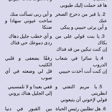
ها قد حملت إليك طيوبى
2. يا قبر من دحرج الصخر
و أين ربى تسألت منك
عنك
ساخت عيوني سهادا و
و أين يرثى حبيبي و يبكى
ضنكا
3. يا بنت قولي على من
و أي خطب جليل دهاك
بكاك
ردى دموعك حي فتاك
إن كنت تبكين من قد فداك
4. يا سائرا في شعاب
رفقًا بضعفى و قلبي
الدروب
الكئيب
إن كنت أنت أخذت حبيبي
قل لي وضعته في أي
صوب
5. يا مريم التفتي و
قفي بعيدا و لا تلمسيني
انظرينى
إلى الجليل هناك يروني
قولي لإخوتي أن يتبعوني
6. هل تطلبين رئيس الحياة
بين القبور في دنيا