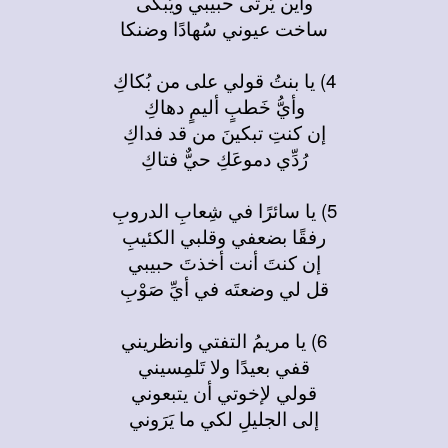
وأين يُرثى حبيبي ويُبكَى
ساخت عيوني سُهادًا وضنكا
4) يا بنتُ قولي على من بُكاكِ
وأيُّ خَطبٍ أليمٍ دهاكِ
إن كنتِ تبكينَ من قد فداكِ
رُدِّي دموعَكِ حيٌّ فتاكِ
5) يا سائرًا في شِعابِ الدروبِ
رفقًا بضعفي وقلبي الكئيبِ
إن كنتَ أنت أخذتَ حبيبي
قل لي وضعتَه في أيِّ صَوْبِ
6) يا مريمُ التفتي وانظريني
قفي بعيدًا ولا تَلمِسيني
قولي لإخوتي أن يتبعوني
إلى الجليلِ لكي ما يَرَوني