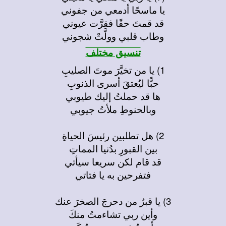
يا ماسحًا أدمعي من جفوني
قد قمتَ حقًا فقرَّت عيوني
وطاب قلبي وولَّتْ شجوني
تنسيق مختلف
1) يا من تخيَّرَ موتَ الصليبِ
حبًّا ليُعتقَ أسرى الذنوبِ
ها قد حملتُ إليك طيوبي
وبالحنوطِ ملأتُ جيوبي
2) هل تطلبين رئيسَ الحياةِ
بين القبورِ بدُنيا المماتِ
قد قام لكن سريعا سيأتي
فتفرحين به يا فتاتي
3) يا قبرُ من دحرجَ الصخرَ عنك
وأين ربي تشاءمتُ منكَ