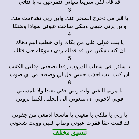
قد قام لكن سريعا سياتي فتفرحين به يا فتاتي
3
يا قبر من دحرج الصخر عنك واين ربي تشاءمت منك
واين يرثى حبيبي ويبكى ساخت عيوني سهادا وضنكا
4
يا بنت قولي على من بكاك واي خطب اليم دهاك
ان كنت تبكين من قد فداك ردي دموعك حي فتاك
5
يا سائرا في شعاب الدروب رفقا بضعفي وقلبي الكئيب
ان كنت انت اخذت حبيبي قل لي وضعته في اي صوب
6
يا مريم التفتي وانظريني قفي بعيدا ولا تلمسيني
قولي لاخوتي ان يتبعوني الى الجليل لكيما يروني
7
يا ربي يا ملكي يا معيني يا ماسحا ادمعي من جفوني
قد قمت حقا فقرت عيوني وطاب قلبي وولت شجوني
تنسيق مختلف