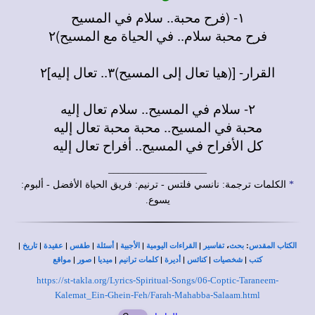
١- (فرح محبة.. سلام في المسيح
فرح محبة سلام.. في الحياة مع المسيح)٢
القرار- [(هيا تعال إلى المسيح)٣.. تعال إليه]٢
٢- سلام في المسيح.. سلام تعال إليه
محبة في المسيح.. محبة محبة تعال إليه
كل الأفراح في المسيح.. أفراح تعال إليه
____________________
*
الكلمات ترجمة: نانسي فلتس - ترنيم: فريق الحياة الأفضل - ألبوم:
يسوع.
|
|
|
|
|
|
|
،
:
الكتاب المقدس
بحث
تفاسير
القراءات اليومية
الأجبية
أسئلة
طقس
عقيدة
تاريخ
|
|
|
|
|
|
|
كتب
شخصيات
كنائس
أديرة
كلمات ترانيم
ميديا
صور
مواقع
https://st-takla.org/Lyrics-Spiritual-Songs/06-Coptic-Taraneem-
Kalemat_Ein-Ghein-Feh/Farah-Mahabba-Salaam.html