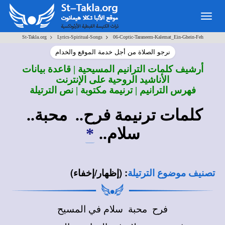
Togg
navig
>
>
St-Takla.org
Lyrics-Spiritual-Songs
06-Coptic-Taraneem-Kalemat_Ein-Ghein-Feh
نرجو الصلاة من أجل خدمة الموقع والخدام
أرشيف كلمات الترانيم المسيحية | قاعدة بيانات
الأناشيد الروحية على الإنترنت
فهرس الترانيم | ترنيمة مكتوبة | نص الترتيلة
كلمات ترنيمة فرح.. محبة..
سلام..
*
:
(إظهار/إخفاء)
تصنيف موضوع الترتيلة
فرح محبة سلام في المسيح