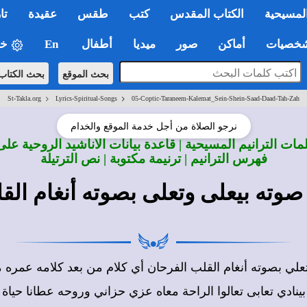
لمسيحية
الكتاب المقدس
كتب
طقس
عقيدة
تا
صيات
أماكن
صور
ميديا
أطفال
En
خي
بحث الموقع
بحث الكتاب
>
>
St-Takla.org
Lyrics-Spiritual-Songs
05-Coptic-Taraneem-Kalemat_Sein-Shein-Saad-Daad-Tah-Zah
نرجو الصلاة من أجل خدمة الموقع والخدام
ات الترانيم المسيحية | قاعدة بيانات الأناشيد الروحية على
فهرس الترانيم | ترنيمة مكتوبة | نص الترتيلة
صوته بيعلى وتعلى بصوته أنغام الق
وتعلي بصوته أنغام القلب الفرحان أي كلام من بعد كلامه عمر
ينادي تعابى تعالوا الراحة معاه عزي حزاني وروحه عطانا حياة لحي