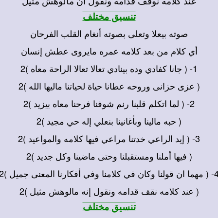
عند كلامه نوقف قدامه ونقول أن مالوهش مثيل
تنسيق مختلف
صوته بيعلا وتعلى بصوته أنغام القلب الفرحان
أي كلام من بعد كلامه عمره مايروى عطش إنسان
1- ( جانا كفادي وده بينادي تعالا تعالا الراحة معاه )2
( عزى حزانى وروحه عطانا حياة لحياتنا ماليها الله )2
2- ( لما اتكلم قلبنا رنم شوفنا فرحنا معاه بيزيد )2
( حبه مالينا وبأغانينا بنعلي إله حي مجيد )2
3- ( إيد الراعي خدتنا مراعي فيها كلامه والمواعيد )2
( فيها أملنا ومستقبلنا وحتى ماضينا وكل جديد )2
 قولنا وكان في كلامنا وفي أفكارنا المعنى جميل )2
( عند كلامه نقف قدامه ونقول إنه مالوهش مثيل )2
تنسيق مختلف