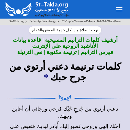
Togg
navig
>
>
St-Takla.org
Lyrics-Spiritual-Songs
02-Coptic-Taraneem-Kalemat_Beh-Teh-Theh-Geem
نرجو الصلاة من أجل خدمة الموقع والخدام
أرشيف كلمات الترانيم المسيحية | قاعدة بيانات
الأناشيد الروحية على الإنترنت
فهرس الترانيم | ترنيمة مكتوبة | نص الترتيلة
كلمات ترنيمة دعني أرتوي من
جرح حبك
*
دعني أرتوي من جُرحِ حُبِّك فرحي ورجائي أن أعاين
وجهك.
أحبّك إلهي وروحي تَصبو إليك أُبادر ليديك فتفيض علي