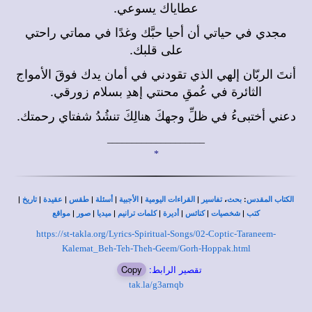
عطاياك يسوعي.
مجدي في حياتي أن أحيا حبَّك وغدًا في مماتي راحتي
على قلبك.
أنتَ الربّان إلهي الذي تقودني في أمان يدك فوقَ الأمواج
الثائرة في عُمقِ محنتي إهدِ بسلام زورقي.
دعني أختبىءُ في ظلِّ وجهكَ هنالِكَ تنشُدُ شفتاي رحمتك.
____________________
*
|
|
|
|
|
|
|
،
:
الكتاب المقدس
بحث
تفاسير
القراءات اليومية
الأجبية
أسئلة
طقس
عقيدة
تاريخ
|
|
|
|
|
|
|
كتب
شخصيات
كنائس
أديرة
كلمات ترانيم
ميديا
صور
مواقع
https://st-takla.org/Lyrics-Spiritual-Songs/02-Coptic-Taraneem-
Kalemat_Beh-Teh-Theh-Geem/Gorh-Hoppak.html
تقصير الرابط:
Copy
tak.la/g3arnqb