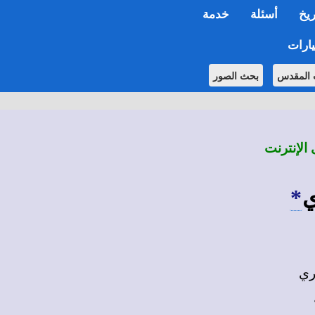
ريخ
أسئلة
خدمة
ارات
 المقدس
بحث الصور
 الإنترنت
ي
*
ري