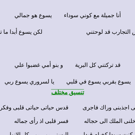
أنا جميلة مع كوني سوداء يسوع هو جمالي
التجارب قد لوحتني لكن يسوع أبدا ما تر
قد تركتني كل البرية و بنو أمي غضبوا علي
يسوع بقربي يسوع في قلبي يا لسروري يسوع ربي
تنسيق مختلف
ى اجذبنى وراك فاجرى
قدس حياتى حياتى قلبى وفكر
خلنى الملك الى حجاله
فسر قلبى اذ رأى جماله
 كنت سودا كخيام قيدار
البسنى ربى ربى كل الانوار