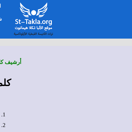
ا
شخ
أرشيف كلم
كلم
1.
2.