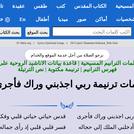
لمسيحية
الكتاب المقدس
كتب
طقس
عقيدة
تا
صيات
أماكن
صور
ميديا
أطفال
En
خي
بحث الموقع
بحث الكتاب
>
>
St-Takla.org
Lyrics-Spiritual-Songs
04-Coptic-Taraneem-Kalemat_Reh-Zein
نرجو الصلاة من أجل خدمة الموقع والخدام
ات الترانيم المسيحية | قاعدة بيانات الأناشيد الروحية على
فهرس الترانيم | ترنيمة مكتوبة | نص الترتيلة
ات ترنيمة ربي اجذبني وراك فأجر
ربى اجذبني وراك
فأجرى
قدس حياتي حياتي قلبي وفك
أدخلني الملك إلي حجاله
فسر قلبي قلبي إذ رأى جماله