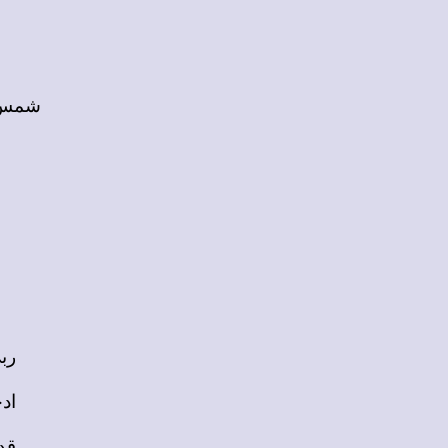
شمس 
رب
اد
قد