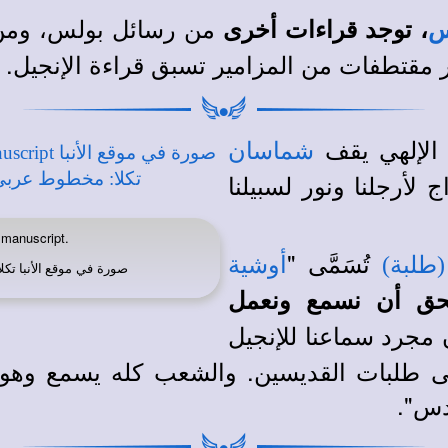
من
رسائل بولس، ومن 
، توجد قراءات أخرى
س
ر مقتطفات من المزامير تسبق قراءة الإنجيل
.
الإلهي يقف
شماسان
لأرجلنا ونور لسبيلنا
manuscript.
تُسَمَّى "
(طلبة)
أوشية
صورة في
موقع الأنبا تكلا
حق أن نسمع ونعمل
مجرد سماعنا للإنجيل
لى طلبات القديسين. والشعب كله يسمع وهو 
دس".