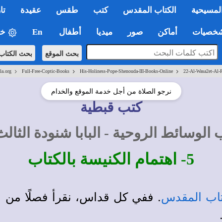
لمسيحية
الكتاب المقدس
كتب
طقس
عقيدة
تا
صيات
أماكن
صور
ميديا
أطفال
En
خي
بحث الموقع
بحث الكتاب
>
>
>
la.org
Full-Free-Coptic-Books
His-Holiness-Pope-Shenouda-III-Books-Online
22-Al-Wasa2et-Al-
نرجو الصلاة من أجل خدمة الموقع والخدام
كتب قبطية
 الوسائط الروحية - البابا شنودة الثالث
5- اهتمام الكنيسة بالكتاب
. ففي كل قداس، نقرأ فصلًا من ا
تاب المقدس