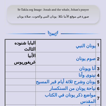
St-Takla.org
Image: Jonah and the whale, Johan's prayer
صورة في
موقع الأنبا تكلا
: يونان النبي والحوت، صلاة يونان
البابا شنوده
1
يونان النبي
الثالث
الأنبا
2
صوم يونان
غريغوريوس
3
أنا ويونان
4
نينوى وأنا
5
يونان وشرح ثلاثة أيام قبر المسيح
6
نياحة يونان من السنكسار
مواضع ذكر يونان في الكتاب
7
المقدس