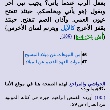
يفعل الرب عندما يأتي؟ يجيب نبي آخر
ويقول {هو يأتي ويخلصكم. حينئذ تنفتح
عيون العمي. وآذان الصم تنفتح. حينئذ
يقفز الأعرج
ويترنم لسان الأخرس}
كالآيل
.
)
(
(186)
أش 34: 4-6
46
من النبوءات عن ميلاد المسيح
47
نبوات العهد القديم عن الميلاد
_____
الحواشي والمراجع
لهذه الصفحة هنا في
موقع الأنبا
تكلاهيمانوت
:
أورده القمص إبراهيم جبره في كتابه المولود
(185)
من العذراء ص 29 .