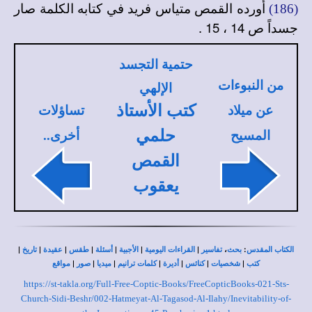
أورده القمص متياس فريد في كتابه الكلمة صار
(186)
جسداً ص 14 ، 15 .
حتمية التجسد
من النبوءات
الإلهي
كتب الأستاذ
عن ميلاد
تساؤلات
حلمي
المسيح
أخرى..
القمص
يعقوب
|
|
|
|
|
|
|
،
:
الكتاب المقدس
بحث
تفاسير
القراءات اليومية
الأجبية
أسئلة
طقس
عقيدة
تاريخ
|
|
|
|
|
|
|
كتب
شخصيات
كنائس
أديرة
كلمات ترانيم
ميديا
صور
مواقع
https://st-takla.org/Full-Free-Coptic-Books/FreeCopticBooks-021-Sts-
Church-Sidi-Beshr/002-Hatmeyat-Al-Tagasod-Al-Ilahy/Inevitability-of-