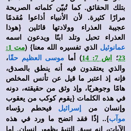
بتلك الحقائق. كما تُبيّن كلماته الصريحة
مرارًا كثيرة. لأن الأنبياء أذاعوا مُقدمًا
عجيبة العذراء وولادتها قائلين {هوذا
العذراء تحبل وتلد ابنًا ويدعون اسمه
الذي تفسيره الله معنا} (
عمانوئيل
مت 1:
؛
) أما
،
23
اش 7: 14
موسى العظيم حقًا
والذي يعتقدون فيه أنه ينطق بالصدق،
فإنه إذ اعتبر ما قيل عن تأنس المخلص
هامًا وجوهريًا، وإذ وثق من حقيقته، دونه
في هذه الكلمات {يقوم كوكب من يعقوب
وإنسان من
فيحطم رؤساء
إسرائيل
}.. إذًا فقد اتضح ما ورد في هذه
موآب
الآيات، انه سبق التنبؤ بظهور إنسان. إما