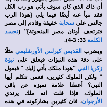
أن ذاك الذي كان سوف يأتي هو رب الكل
فقد تنبأ عنه أيضًا فيما يلي {هوذا الرب
جالس على
خفيفة وقادم إلى مصر
سحابة
فترتجف أوثان مصر المنحوتة}" (
تجسد
33: 3-4).
الكلمة
ويضرب
مثلًا
القديس كيرلس الأورشليمي
على دقة هذه النبؤات فيعلق على
نبؤة
"هوذا ملكك يأتي إليك " فيقول
زكريا النبي
" ولكن الملوك كثيرين، فعمن تتكلم أيها
النبي؟ أعطنا علامة تميزه عن باقي
الملوك، فإذا قلت انه ملك يرتدي
، فان كثيرين يشاركونه في هذه
الأرجوان