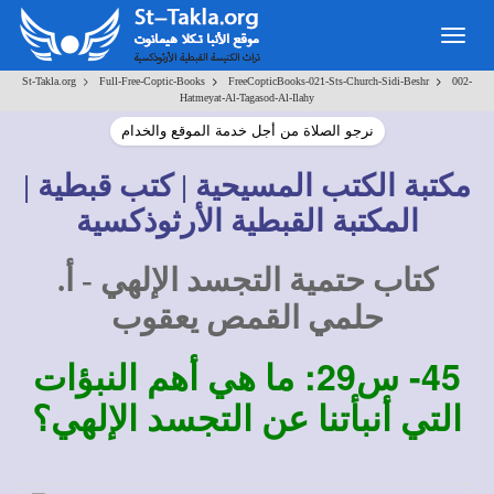
Togg
navig
>
>
>
St-Takla.org
Full-Free-Coptic-Books
FreeCopticBooks-021-Sts-Church-Sidi-Beshr
002-
Hatmeyat-Al-Tagasod-Al-Ilahy
نرجو الصلاة من أجل خدمة الموقع والخدام
مكتبة الكتب المسيحية | كتب قبطية |
المكتبة القبطية الأرثوذكسية
كتاب حتمية التجسد الإلهي - أ.
حلمي القمص يعقوب
45-
س29:
ما هي أهم النبؤات
التي أنبأتنا عن التجسد الإلهي؟