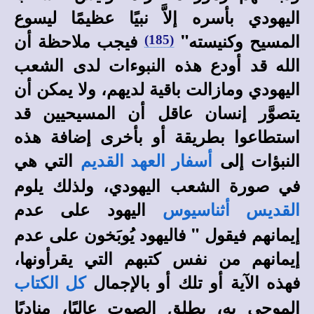
اليهودي بأسره إلاَّ نبيًا عظيمًا ليسوع
المسيح وكنيسته"
فيجب ملاحظة أن
(185)
الله قد أودع هذه النبوءات لدى الشعب
اليهودي ومازالت باقية لديهم، ولا يمكن أن
يتصوَّر إنسان عاقل أن المسيحيين قد
استطاعوا بطريقة أو بأخرى إضافة هذه
النبؤات إلى
التي هي
أسفار العهد القديم
في صورة الشعب اليهودي، ولذلك يلوم
اليهود على عدم
القديس أثناسيوس
إيمانهم فيقول " فاليهود يُوبَخون على عدم
إيمانهم من نفس كتبهم التي
يقرأونها،
فهذه الآية أو تلك أو بالإجمال
كل الكتاب
الموحى به، يطلق الصوت عاليًا، مناديًا