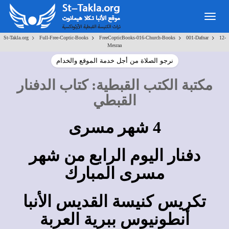
Toggle
navigation
>
>
>
>
St-Takla.org
Full-Free-Coptic-Books
FreeCopticBooks-016-Church-Books
001-Dafnar
12-
Mesraa
نرجو الصلاة من أجل خدمة الموقع والخدام
مكتبة الكتب القبطية
:
كتاب الدفنار
القبطي
4 شهر مسرى
دفنار اليوم الرابع من شهر
مسرى المبارك
تكريس كنيسة القديس الأنبا
أنطونيوس ببرية العربة