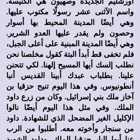
أورشليم الجديدة وصهيون هي الكنيسة.
واسم الآثنى عشر رسولًا مكتوب عليها.
وهي أيضًا المدينة المحيط بها أسوار
وحصون ولم يقدر عليها العدو الشرير.
وهي أيضًا المدينة المبنية على أعلى الجبل،
فلم تخفى قط أبدأ البتة كقول مخلصنا نحن
نطلب إلسك أيها المسيح إلهنا. لكي تتحنن
علينا. بطلباب عبدك أبينا القديس أنبا
أنطونيوس. وفي هذا اليوم تنيح حزقيا بن
آخاز ملك بني إسرائيل. وكان من زرع داود
الملك. وفي مثل هذا اليوم أيضًا نالوا
الإكليل الغير المضحل الذي للشهادة. داود
من سنجار وأخوته معه. أطلبوا من الرب
عنا أيها البار حزقيا الملك. وداود الشهيد