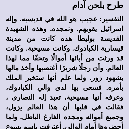
طرح بلحن آدام
التفسير: عجيب هو الله في قديسيه. وإله
اسرائيل يقويهم. ونمجده. وهذه الشهيدة
القديسة بوليطا هذه كانت من مدينة
قيسارية الكبادوك. وكانت مسيحية. وكانت
قد ورثت من أبائها أموالًا وتحفًا مما لهذا
العالم. وأن رجلًا شريرًا أغتصبها وأخذ مالها
بشهود زور. ولما علم أنها ستخبر الملك
بأمره. فسعى بها لدى والي الكبادوك،
وعرفه أنها مسيحية، تعبد إله النصارى ،
فقالت في قلبها أن هذا العالم يزول،
وجميع أمواله ومجده الفارغ الباطل. ولما
أحضروها أمام الوالي. أعترفت باسم يسوع