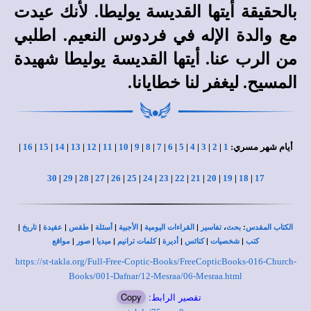
بالحقيقة أيتها القديسة يوليطا. لأنك عيدت
مع والدة الإله في فردوس النعيم. اطلبي
من الرب عنا. أيتها القديسة يوليطا شهيدة
المسيح. ليغفر لنا خطايانا.
أيام شهر مسري:
1
|
2
|
3
|
4
|
5
|
6
|
7
|
8
|
9
|
10
|
11
|
12
|
13
|
14
|
15
|
16
|
30
|
29
|
28
|
27
|
26
|
25
|
24
|
23
|
22
|
21
|
20
|
19
|
18
|
17
|
|
|
|
|
|
|
،
:
الكتاب المقدس
بحث
تفاسير
القراءات اليومية
الأجبية
أسئلة
طقس
عقيدة
تاريخ
|
|
|
|
|
|
|
كتب
شخصيات
كنائس
أديرة
كلمات ترانيم
ميديا
صور
مواقع
https://st-takla.org/Full-Free-Coptic-Books/FreeCopticBooks-016-Church-
Books/001-Dafnar/12-Mesraa/06-Mesraa.html
تقصير الرابط:
Copy