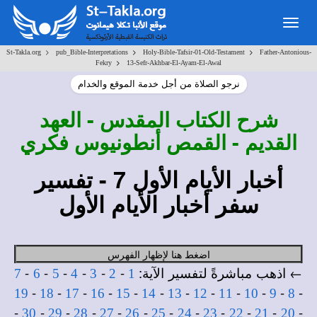
Togg
navig
>
>
>
St-Takla.org
pub_Bible-Interpretations
Holy-Bible-Tafsir-01-Old-Testament
Father-Antonious-
>
Fekry
13-Sefr-Akhbar-El-Ayam-El-Awal
نرجو الصلاة من أجل خدمة الموقع والخدام
شرح
الكتاب المقدس - العهد
القديم - القمص أنطونيوس فكري
أخبار الأيام الأول 7 - تفسير
سفر أخبار الأيام الأول
اضغط هنا لإظهار الفهرس
← اذهب مباشرةً لتفسير الآية:
-
-
-
-
-
-
7
6
5
4
3
2
1
-
-
-
-
-
-
-
-
-
-
-
-
19
18
17
16
15
14
13
12
11
10
9
8
-
-
-
-
-
-
-
-
-
-
-
-
30
29
28
27
26
25
24
23
22
21
20