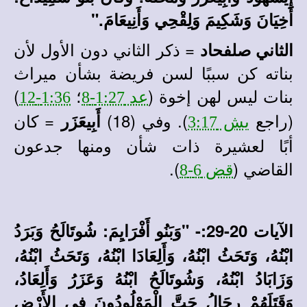
أَخِيَانَ وَشَكِيمَ وَلِقْحِي وَأَنِيعَامَ."
= ذكر الثاني دون الأول لأن
الثاني صلفحاد
بناته كن سببًا لسن فريضة بشأن ميراث
بنات ليس لهن إخوة (
؛
)
عد 1:27-8
1:36-12
(راجع
). وفي (18)
= كان
أَبِيعَزَر
يش 3:17
أبًا لعشيرة ذات شأن ومنها جدعون
القاضي (
).
قض 6-8
الآيات 20-29:-
"وَبَنُو أَفْرَايِمَ: شُوتَالَحُ وَبَرَدُ
ابْنُهُ، وَتَحَثُ ابْنُهُ، وَأَلِعَادَا ابْنُهُ، وَتَحَثُ ابْنُهُ،
وَزَابَادُ ابْنُهُ، وَشُوتَالَحُ ابْنُهُ وَعَزَرُ وَأَلِعَادُ،
وَقَتَلَهُمْ رِجَالُ جَتَّ الْمَوْلُودُونَ فِي الأَرْضِ