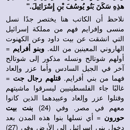
هذِهِ سَكَنَ بَنُو يُوسُفَ بْنِ إِسْرَائِيلَ."
نلاحظ أن الكاتب هنا يختصر جدًا نسل
منسى وإفرايم فهم من مملكة إسرائيل
التي انشقت عن بيت داود وعن الكهنوت
الهاروني المعينين من الله
.
=
وبنو أفرايم
أولهم شوتالح ونسله مذكور إلى شوتالح
آخر في الجيل السادس وأما عزر وإلعاد
فهما من بني أفرايم.
=
قتلهم رجال
جت
غالبًا جاء الفلسطينيين ليسرقوا ماشيتهم
وقتلوا عزر وإلعاد وعبيدهما الذين كانوا
معهم في مصر. وفي (24)
بنت بيت
= أي نسلها بنوا هذه المدن بعد
حورون
دخول بني إسرائيل إلى الأرض وفي (27)