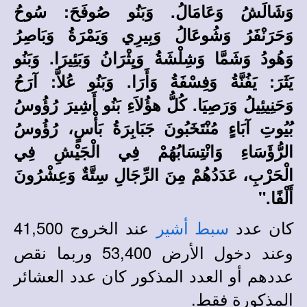
وَشَالَشُ وَعَامَالُ. وَبَنُو صُوفَحَ: سُوحُ
وَحَرَنْفَرُ وَشُوعَالُ وَبِيرِي وَيَمْرَةُ وَبَاصِرُ
وَهُودُ وَشَمَّا وَشِلْشَةُ وَيِثْرَانُ وَبَئِيرَا. وَبَنُو
يَثَرَ: يَفُنَّةُ وَفِسْفَةُ وَأَرَا. وَبَنُو عُلاَّ: آرَحُ
وَحَنِيئِيلُ وَرَصِيَا. كُلُّ هؤُلاَءِ بَنُو أَشِيرَ رُؤُوسُ
بُيُوتِ آبَاءٍ مُنْتَخَبُونَ جَبَابِرَةُ بَأْسٍ، رُؤُوسُ
الرُّؤَسَاءِ وَانْتِسَابُهُمْ فِي الْجَيْشِ فِي
الْحَرْبِ، عَدَدُهُمْ مِنَ الرِّجَالِ سِتَّةٌ وَعِشْرُونَ
أَلْفًا."
كان عدد
عند الخروج 41,500
سبط أشير
وعند دخول الأرض 53,400 وربما نقص
عددهم أو العدد المذكور كان عدد العشائر
المذكورة فقط.