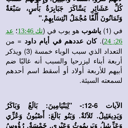
كُلِّ عَشَائِرِ يَسَّاكَرَ جَبَابِرَةُ بَأْسٍ، سَبْعَةٌ
وَثَمَانُونَ أَلْفًا مُجْمَلُ انْتِسَابِهِمْ."
في (1)
هو يوب في (
؛
ياشوب
تك 13:46
عد
).
= من
كان عددهم في أيام داود
26: 24
التعداد الذي سبب الوباء خمسة (3) ويذكر
أربعة أبناء ليزرحيا والسبب أنه غالبًا ضم
أبيهم للأربعة أولاد أو أسقط اسم أحدهم
لسمعته السيئة.
الآيات 6-12:-
"لِبَنْيَامِينَ: بَالَعُ وَبَاكَرُ
وَيَدِيعَئِيلُ. ثَلاَثَةٌ. وَبَنُو بَالَعَ: أَصْبُونُ وَعُزِّي
وَعَزِّيئِيلُ وَيَرِيمُوثُ وَعَيْرِي. خَمْسَةٌ. رُؤُوسُ