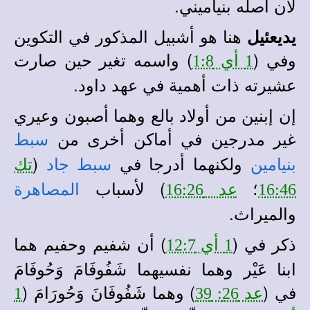
لأن أصله بنياميني.
هنا هو أشبيل المذكور في التكوين
يديعئيل
وفي (
) واسمه تغير حين صارت
1 أي 1:8
عشيرته ذات أهمية في عهد داود.
إن إبنين من أولاد بالع وهما أصبون وعيري
غير مدرجين في أماكن أخرى من
سبط
ولكنهما أدرجا في
(
بنيامين
سبط جاد
تك
؛
) لأسباب
16:46
عد 16:26
المصاهرة
والميراث.
ذكر في (
) أن شفيم وحفيم هما
1 أي 12:7
ابنا عَيْر وهما نفسيهما شَفُوفَامَ وَحُوفَامَ
في (
) وهما شَفُوفَانَ وَحُورَامَ (
عد 26: 39
1