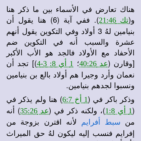
هناك تعارض في الأسماء بين ما ذكر هنا
و(
). ففي آية (6) هنا يقول أن
تك 21:46
بنيامين لهُ 3 أولاد وفي التكوين يقول أنهم
عشرة والسبب أنه في التكوين ضم
الأحفاد مع الأولاد فالجد هو الأب الأكبر
[وقارن (
؛
)] تجد أن
عد 40:26
1 أي 8: 3-4
نعمان وأرد وجيرا هم أولاد بالع بن بنيامين
ونسبوا لجدهم بنيامين.
وذكر باكر في (
) هنا ولم يذكر في
1 أخ 6:7
(
)، ولكنه ذكر في (
) أنه
1 أي 1:8
عد 35:26
من
لأنه اقترن بزوجة من
سبط أفرايم
إفرايم فنسب إليه ليكون لهُ حق الميراث