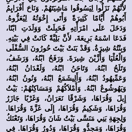
لأَنَّهُمْ نَزَلُوا لِيَسُوقُوا مَاشِيَتَهُمْ. وَنَاحَ أَفْرَايِمُ
أَبُوهُمْ أَيَّامًا كَثِيرَةً وَأَتَى إِخْوَتُهُ لِيُعَزُّوهُ.
وَدَخَلَ عَلَى امْرَأَتِهِ فَحَبِلَتْ وَوَلَدَتِ ابْنًا،
فَدَعَا اسْمَهُ بَرِيعَةَ، لأَنَّ بَلِيَّةً كَانَتْ فِي بَيْتِهِ.
وَبِنْتُهُ شِيرَةُ. وَقَدْ بَنَتْ بَيْتَ حُورُونَ السُّفْلَى
وَالْعُلْيَا وَأُزَّيْنَ شِيرَةَ. وَرَفَحُ ابْنُهُ، وَرَشَفُ،
وَتَلَحُ ابْنُهُ، وَتَاحَنُ ابْنُهُ، وَلَعْدَانُ ابْنُهُ،
وَعَمِّيهُودُ ابْنُهُ، وَأَلِيشَمَعُ ابْنُهُ، وَنُونُ ابْنُهُ،
وَيَهُوشُوعُ ابْنُهُ. وَأَمْلاَكُهُمْ وَمَسَاكِنُهُمْ: بَيْتُ
إِيلَ وَقُرَاهَا، وَشَرْقًا نَعَرَانُ، وَغَرْبًا جَازَرُ
وَقُرَاهَا، وَشَكِيمُ وَقُرَاهَا، إِلَى غَزَّةَ وَقُرَاهَا.
وَلِجِهَةِ بَنِي مَنَسَّى بَيْتُ شَانَ وَقُرَاهَا، وَتَعْنَكُ
وَقُرَاهَا، وَمَجِدُّو وَقُرَاهَا، وَدُورُ وَقُرَاهَا. فِي