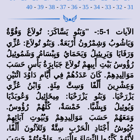
-
-
-
-
-
-
-
-
-
40
39
38
37
36
35
34
33
32
31
الآيات 1-5:-
"وَبَنُو يَسَّاكَرَ: تُولاَعُ وَفُوَّةُ
وَيَاشُوبُ وَشِمْرُونُ أَرْبَعَةٌ. وَبَنُو تُولاَعَ: عُزِّي
وَرَفَايَا وَيَرِيئِيلُ وَيَحَمَايُ وَيِبْسَامُ وَشَمُوئِيلُ
رُؤُوسُ بَيْتِ أَبِيهِمْ تُولاَعَ جَبَابِرَةُ بَأْسٍ حَسَبَ
مَوَالِيدِهِمْ. كَانَ عَدَدُهُمْ فِي أَيَّامِ دَاوُدَ اثْنَيْنِ
وَعِشْرِينَ أَلْفًا وَسِتَّ مِئَةٍ. وَابْنُ عُزِّي
يَزْرَحْيَا. وَبَنُو يَزْرَحْيَا: مِيخَائِيلُ وَعُوبَدْيَا
وَيُوئِيلُ وَيِشِّيَّا. خَمْسَةٌ، كُلُّهُمْ رُؤُوسٌ.
وَمَعَهُمْ حَسَبَ مَوَالِيدِهِمْ وَبُيُوتِ آبَائِهِمْ
جُيُوشُ أَجْنَادِ الْحَرْبِ سِتَّةٌ وَثَلاَثُونَ أَلْفًا،
لأَنَّهُمْ كَثَّرُوا النِّسَاءَ وَالْبَنِينَ. وَإِخْوَتُهُمْ حَسَبَ