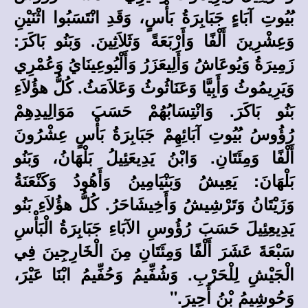
بُيُوتِ آبَاءٍ جَبَابِرَةُ بَأْسٍ، وَقَدِ انْتَسَبُوا اثْنَيْنِ
وَعِشْرِينَ أَلْفًا وَأَرْبَعَةً وَثَلاَثِينَ. وَبَنُو بَاكَرَ:
زَمِيرَةُ وَيُوعَاشُ وَأَلِيعَزَرُ وَأَلْيُوعِينَايُ وَعُمْرِي
وَيَرِيمُوثُ وَأَبِيَّا وَعَنَاثُوثُ وَعَلاَمَثُ. كُلُّ هؤُلاَءِ
بَنُو بَاكَرَ. وَانْتِسَابُهُمْ حَسَبَ مَوَالِيدِهِمْ
رُؤُوسُ بُيُوتِ آبَائِهِمْ جَبَابِرَةُ بَأْسٍ عِشْرُونَ
أَلْفًا وَمِئَتَانِ. وَابْنُ يَدِيعَئِيلُ بَلْهَانُ، وَبَنُو
بَلْهَانَ: يَعِيشُ وَبَنْيَامِينُ وَأَهُودُ وَكَنْعَنَةُ
وَزَيْتَانُ وَتَرْشِيشُ وَأَخِيشَاحَرُ. كُلُّ هؤُلاَءِ بَنُو
يَدِيعِئِيلَ حَسَبَ رُؤُوسِ الآبَاءِ جَبَابِرَةُ الْبَأْسِ
سَبْعَةَ عَشَرَ أَلْفًا وَمِئَتَانِ مِنَ الْخَارِجِينَ فِي
الْجَيْشِ لِلْحَرْبِ. وَشُفِّيمُ وَحُفِّيمُ ابْنَا عَيْرَ،
وَحُوشِيمُ بْنُ أَحِيرَ."