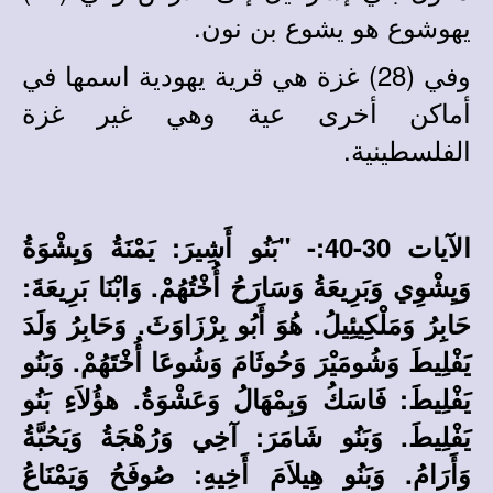
يهوشوع هو يشوع بن نون.
وفي (28) غزة هي قرية يهودية اسمها في
أماكن أخرى عية وهي غير غزة
الفلسطينية.
الآيات 30-40:-
"بَنُو أَشِيرَ: يَمْنَةُ وَيِشْوَةُ
وَيِشْوِي وَبَرِيعَةُ وَسَارَحُ أُخْتُهُمْ. وَابْنَا بَرِيعَةَ:
حَابِرُ وَمَلْكِيئِيلُ. هُوَ أَبُو بِرْزَاوَثَ. وَحَابِرُ وَلَدَ
يَفْلِيطَ وَشُومَيْرَ وَحُوثَامَ وَشُوعَا أُخْتَهُمْ. وَبَنُو
يَفْلِيطَ: فَاسَكُ وَبِمْهَالُ وَعَشْوَةُ. هؤُلاَءِ بَنُو
يَفْلِيطَ. وَبَنُو شَامَرَ: آخِي وَرُهْجَةُ وَيَحُبَّةُ
وَأَرَامُ. وَبَنُو هِيلاَمَ أَخِيهِ: صُوفَحُ وَيَمْنَاعُ