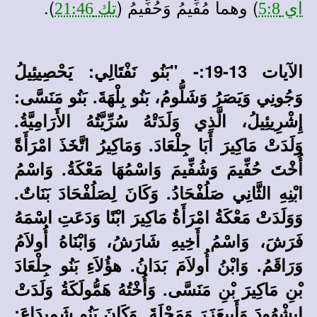
) وهما مُفِّيمُ وَحُفِّيمُ (
).
أي 5:8
تك 21:46
الآيات 13-19:-
"بَنُو نَفْتَالِي: يَحْصِيئِيلُ
وَجُونِي وَيَصَرُ وَشَلُّومُ، بَنُو بِلْهَةَ. بَنُو مَنَسَّى:
إِشْرِيئِيلُ، الَّذِي وَلَدَتْهُ سُرِّيَّتُهُ الأَرَامِيَّةُ.
وَلَدَتْ مَاكِيرَ أَبَا جِلْعَادَ. وَمَاكِيرُ اتَّخَذَ امْرَأَةً
أُخْتَ حُفِّيمَ وَشُفِّيمَ وَاسْمُهَا مَعْكَةُ. وَاسْمُ
ابْنِهِ الثَّانِي صَلُفْحَادُ. وَكَانَ لِصَلُفْحَادَ بَنَاتٌ.
وَوَلَدَتْ مَعْكَةُ امْرَأَةُ مَاكِيرَ ابْنًا وَدَعَتِ اسْمَهُ
فَرَشَ، وَاسْمُ أَخِيهِ شَارَشُ، وَابْنَاهُ أُولاَمُ
وَرَاقَمُ. وَابْنُ أُولاَمَ بَدَانُ. هؤُلاَءِ بَنُو جِلْعَادَ
بْنِ مَاكِيرَ بْنِ مَنَسَّى. وَأُخْتُهُ هَمُّولَكَةُ وَلَدَتْ
إِيشْهُودَ وَأَبِيعَزَرَ وَمَحْلَةَ. وَكَانَ بَنُو شَمِيدَاعَ: