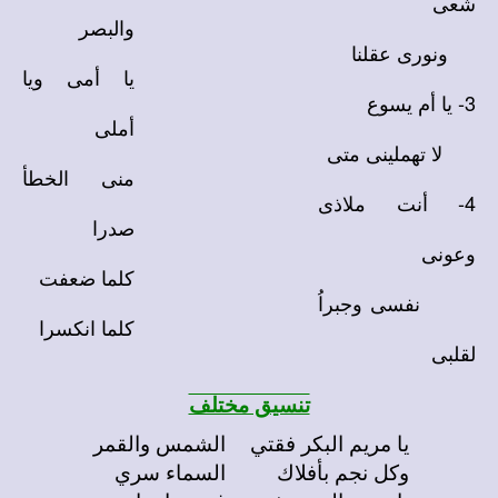
شعى
والبصر
ونورى عقلنا
يا أمى ويا
3- يا أم يسوع
أملى
لا تهملينى متى
منى الخطأ
4- أنت ملاذى
صدرا
وعونى
كلما ضعفت
نفسى وجبراُ
كلما انكسرا
لقلبى
تنسيق مختلف
يا مريم البكر فقتي
الشمس والقمر
وكل نجم بأفلاك
السماء سري