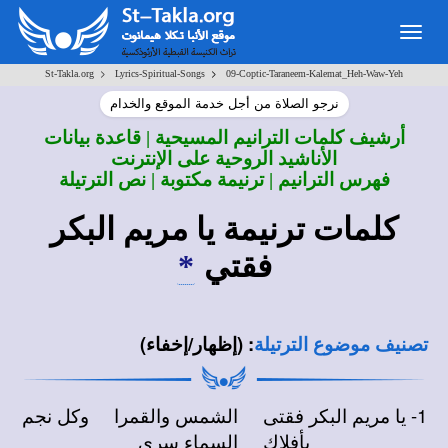
Togg
navig
>
>
St-Takla.org
Lyrics-Spiritual-Songs
09-Coptic-Taraneem-Kalemat_Heh-Waw-Yeh
نرجو الصلاة من أجل خدمة الموقع والخدام
أرشيف كلمات الترانيم المسيحية | قاعدة بيانات
الأناشيد الروحية على الإنترنت
فهرس الترانيم | ترنيمة مكتوبة | نص الترتيلة
كلمات ترنيمة يا مريم البكر
فقتي
*
:
(إظهار/إخفاء)
تصنيف موضوع الترتيلة
1- يا مريم البكر فقتى الشمس والقمرا وكل نجم
بأفلاك السماء سرى