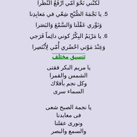
لَكنَّني نَحْوَ أُمّي أَرْفَعُ النَّظَرا
5. يا نَجْمَةَ الصُّبْحِ شِعّي في مَعابِدِنا
وَنَوِّري عَقْلَنا وَالسَّمْعَ وَالبَصَرا
6. يا مَرْيَمُ البِكْرُ كوني دائِماً فَرَجي
وَعِنْدَ مَوْتي احْضُري أُمّي لِأَنْتَصِرا
تنسيق مختلف
يا مريم البكر فقتى
الشمس والقمرا
وكل نجم بأفلاك
السماء سرى
يا نجمة الصبح شعى
فى معابدنا
ونورى عقلنا
والسمع والبصر