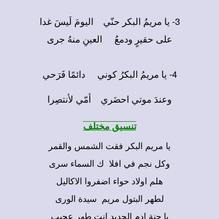
3- يا مريمُ البكر حنّي اليومَ لَيسَ غدا
على حقيرٍ ودمعُ العينِ منهُ جرى
4- يا مريمُ البكرُ كوني دائمًا فَرَحي
وعندَ موتي احضَري أمّي لأنتصِرا
تنسيق مختلف
يا مريم البكر فقت الشمس والقمر
وكل نجم في افلا
ك السماء سرى
هلم اولاد حواء اضفروا الاكاليل
لطهر البتول مريم
سيدة الورى
يا جنة ادم الجديد انت طهر عجيب