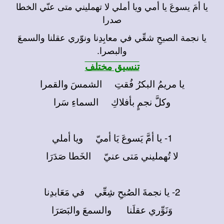
يا أمَ يسوعَ يا أمي ويا أملي لا تهمليني متى عنّي الخطا
صدرا
يا نجمة الصبحِ شعِّي في معابِدِنا ونوّري عقلنا والسمعَ
والبصرا.
تنسيق مختلف
يا مريمُ البكرُ فُقتِ الشمسَ والقمرا
وكلَّ نجمٍ بأفلاكِ السماءِ سَرا
1- يا أمَّ يَسوعَ يَا أميّ ويا أملي
لا تُهمليني مَتى عنيّ الخَطا صَدَرَا
2- يا نجمةَ الصُبحِ شِعِّي في مَعَابدِنا
وَنَوِّري عقلَنا والسمعَ والبَصَرَا