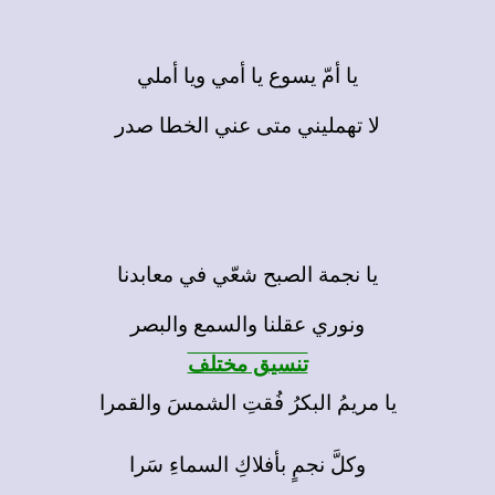
يا أمّ يسوع يا أمي ويا أملي
لا تهمليني متى عني الخطا صدر
يا نجمة الصبح شعّي في معابدنا
ونوري عقلنا والسمع والبصر
تنسيق مختلف
يا مريمُ البكرُ فُقتِ الشمسَ والقمرا
وكلَّ نجمٍ بأفلاكِ السماءِ سَرا