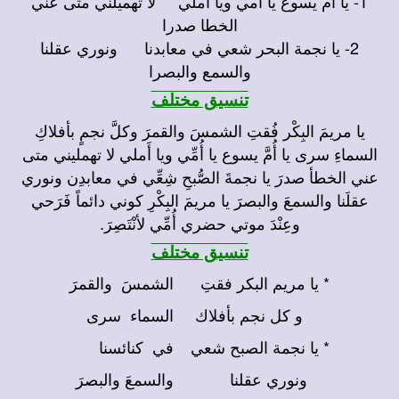
1- يا أم يسوع يا أمي ويا أملي لا تهميلني متى عني
الخطا صدرا
2- يا نجمة البحر شعي في معابدنا ونوري عقلنا
والسمع والبصرا
تنسيق مختلف
يا مريمَ البِكْر فُقتِ الشمسَ والقمرَ وكلَّ نجمٍ بأفلاكِ
السماءِ سرى يا أُمَّ يسوع يا أُمِّي ويا أَملي لا تهمليني متى
عني الخطأ صدرَ يا نجمةَ الصُّبحِ شِعِّي في معابدِن ونوري
عقلَنا والسمعَ والبصرَ يا مريمَ البِكْرِ كوني دائماً فَرَحي
وعِنْدَ موتي حضري أُمِّي لأنْتَصِرَ.
تنسيق مختلف
* يا مريم البكر فقتِ
الشمسَ والقمرَ
و كل نجم بأفلاك
السماء سرى
* يا نجمة الصبح شعي
في كنائسنا
ونوري عقلنا
والسمعَ والبصرَ