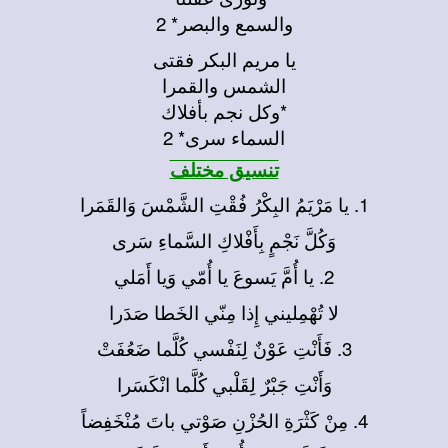
والسمع والبصر* 2
يا مريم البكر فقتى
الشمس والقمرا
*وكل نجم بأفلاك
السماء سرى* 2
تنسيق مختلف
1. يا مَرْيَمُ البِكْرُ فُقْتِ الشَّمْسَ وَالقَمَرا
وَكُلَّ نَجْمٍ بِأَفْلاكِ السَّماءِ سَرى
2. يا أُمَّ يَسوعَ يا أُمّي وَيا أَمَلي
لا تُهْمِليني إِذا مِنّي الخَطا صَدَرا
3. فَأَنْتِ عَوْنٌ لِنَفْسي كُلَّما ضَعُفَتْ
وَأَنْتِ جَبْرٌ لِقَلْبي كُلَّما انْكَسَرا
4. مِنْ كَثْرَةِ الحُزْنِ صَوْتي باتَ مُنْخَفِضاً