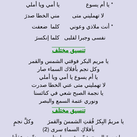
* يا أم يسوع
يا أمي ويا أملي
لا تهمليني متى
مني الخطا صدرَ
* أنت ملاذي وعوني
كلما ضعفت
نفسى وجبرا لقلبى
كلما إنكسرَ
تنسيق مختلف
يا مريم البكر فوقتي الشمس والقمر
وكل نجم بأفلاك السماء صار
يا أم يسوع يا أمي ويا أملي
لا تهمليني متى عني الخطا صدرت
يا نجمة الصبح شعي في كنائسنا
ونوري عتمة السمع والبصر
تنسيق مختلف
يا مريمُ البِكرُ فُقتِ الشمسَ والقمرَ وكلَّ نجمٍ
بأفلاكِ السماءِ سرى (2)
- يا نجمةَ الصبحِ شِعّي في معابدِنا ونوِّري عقلَنا