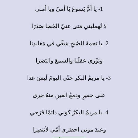
1- يا أمَّ يَسوعَ يَا أميّ ويا أملي
لا تُهمليني مَتى عنيّ الخَطا صَدَرَا
2- يا نجمةَ الصُبحِ شِعِّي في مَعَابدِنا
وَنَوِّري عقلَنا والسمعَ والبَصَرَا
3- يا مريمُ البكر حنّي اليومَ لَيسَ غدا
على حقيرٍ ودمعُ العينِ منهُ جرى
4- يا مريمُ البكرُ كوني دائمًا فَرَحي
وعندَ موتي احضَري أمّي لأنتصِرا