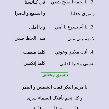
يا نجمة الصبح شعي
في كنائسنا
2.
و السمع والبصرا
و نوري عقلنا
يا أم يسوع يا أمي
و يا أملى
3.
منى الخطا صدرا
لا تهمليني متى
أنت ملاذي وعوني
كلما ضعفت
4.
كلما إنكسرا
نفسي وجبرا لقلبي
تنسيق مختلف
يا مريم البكر فقت الشمس و القمر
و كل نجم بأفلاك السماء سرى
يا أم يسوع يا أمي و يا أملي