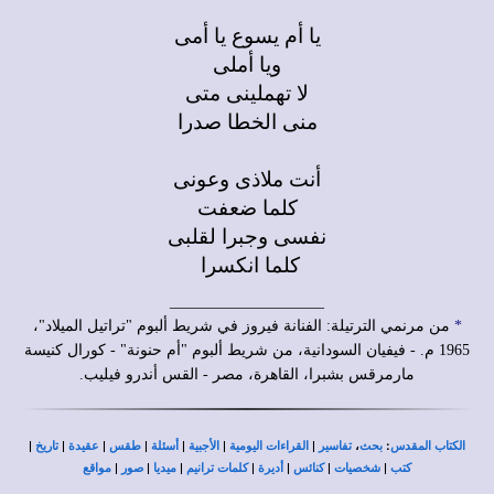
يا أم يسوع يا أمى
ويا أملى
لا تهملينى متى
منى الخطا صدرا
أنت ملاذى وعونى
كلما ضعفت
نفسى وجبرا لقلبى
كلما انكسرا
____________________
*
من مرنمي الترتيلة: الفنانة فيروز في شريط ألبوم "تراتيل الميلاد"،
1965 م. - فيفيان السودانية، من شريط ألبوم "أم حنونة" - كورال كنيسة
مارمرقس بشبرا، القاهرة، مصر - القس أندرو فيليب.
|
|
|
|
|
|
|
،
:
الكتاب المقدس
بحث
تفاسير
القراءات اليومية
الأجبية
أسئلة
طقس
عقيدة
تاريخ
|
|
|
|
|
|
|
كتب
شخصيات
كنائس
أديرة
كلمات ترانيم
ميديا
صور
مواقع