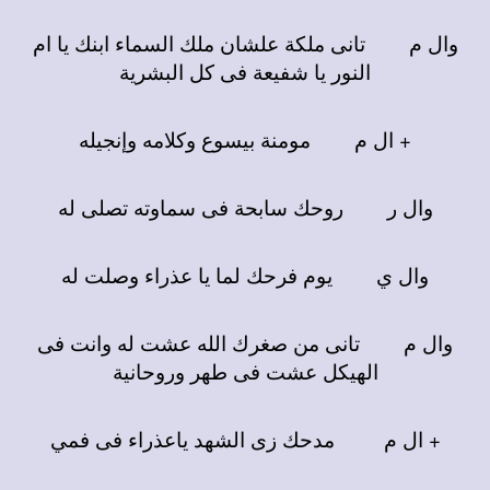
وال م تانى ملكة علشان ملك السماء ابنك يا ام
النور يا شفيعة فى كل البشرية
+ ال م مومنة بيسوع وكلامه وإنجيله
وال ر روحك سابحة فى سماوته تصلى له
وال ي يوم فرحك لما يا عذراء وصلت له
وال م تانى من صغرك الله عشت له وانت فى
الهيكل عشت فى طهر وروحانية
+ ال م مدحك زى الشهد ياعذراء فى فمي