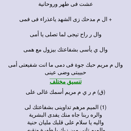
عشت فى طهر وروحانية
+ ال م مدحك زى الشهد ياعذراء فى فمى
وال ر راح تيجى لما تصلى يا أمى
وال ي يأسى بشفاعتك بيزول مع همى
وال م مريم حبك جوة فى دمى ما انت شفيعتى أمى
حبيبتى وضى عينى
تنسيق مختلف
(ق) م ر ي م مريم أسمك غالى على
(1) الميم مرهم تداوينى بشفاعتك لى
والره ربنا جاه منك يفدى البشرية
واليه يا سلام على قلبك مليان حنية
والميم تانى مين زيك يا طهرة ونقيه.