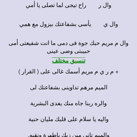
وال ر راح تيجى لما تصلى يا أمي
وال ي يأسى بشفاعتك بيزول مع همي
وال م مريم حبك جوة فى دمى ما انت شفيعتى أمى
حبيبتى وضى عينى
تنسيق مختلف
+ م ر ي م مريم أسمك غالى على ( القرار )
الميم مرهم تداوينى بشفاعتك لى
والره ربنا جاه منك يفدى البشرية
واليه يا سلام على قلبك مليان حنية
والميم تانى مين زيك ياطهرة ونقيه.