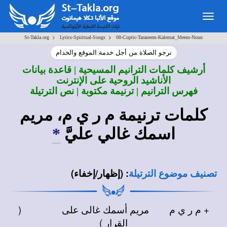
Togg
navig
>
>
St-Takla.org
Lyrics-Spiritual-Songs
08-Coptic-Taraneem-Kalemat_Meem-Noun
نرجو الصلاة من أجل خدمة الموقع والخدام
أرشيف كلمات الترانيم المسيحية | قاعدة بيانات
الأناشيد الروحية على الإنترنت
فهرس الترانيم | ترنيمة مكتوبة | نص الترتيلة
كلمات ترنيمة م ر ي م، مريم
اسمك غالي عليَّ
*
:
(إظهار/إخفاء)
تصنيف موضوع الترتيلة
+ م ر ي م مريم أسمك غالى على (
القرار )