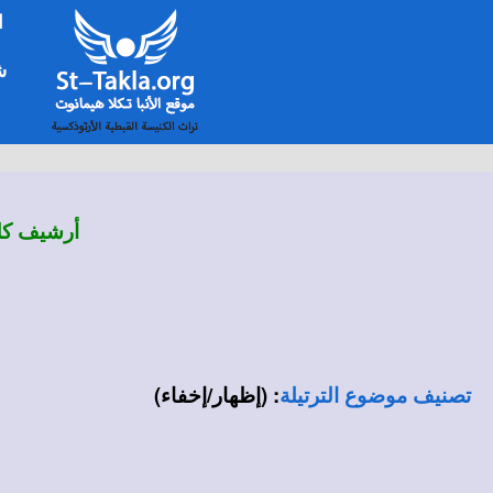
ا
شخ
أرشيف كلم
:
(إظهار/إخفاء)
تصنيف موضوع الترتيلة