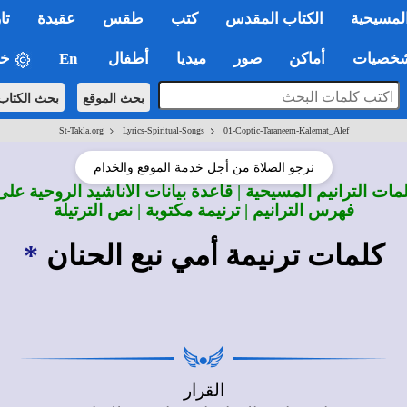
لمسيحية
الكتاب المقدس
كتب
طقس
عقيدة
تا
صيات
أماكن
صور
ميديا
أطفال
En
خي
بحث الموقع
بحث الكتاب
>
>
St-Takla.org
Lyrics-Spiritual-Songs
01-Coptic-Taraneem-Kalemat_Alef
نرجو الصلاة من أجل خدمة الموقع والخدام
ات الترانيم المسيحية | قاعدة بيانات الأناشيد الروحية على
فهرس الترانيم | ترنيمة مكتوبة | نص الترتيلة
كلمات ترنيمة أمي نبع الحنان
*
القرار