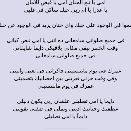
امى يا نبع الحنان امى يا فيض للامان
يا عدرا يا ام ربى حبك ساكن فى قلبى
سموا فى الوجود على حبك واى حنان يزيد فى الوجود عن حن
فى جميع صلواتى سامعانى ده انتى يا امى نبض كيانى
وقت الخطر تبقى مكانى بلاقيكى دايمآ شايفانى
فى جميع صلواتى سامعانى
عمرك فى يوم مابتنسينى فاكرانى فى تعبى وانينى
وفى وقت حزنى تعزينى بين احضانيك بتضمينى
عمرك فى يوم مابتنسينى
دايمآ يا امى تصليلى علشان ربى يكون دليلى
عطفيك وحنانيك ادينى وتملى فى ضقتى تقوينى
دايمآ يا امى تصليلى
____________________