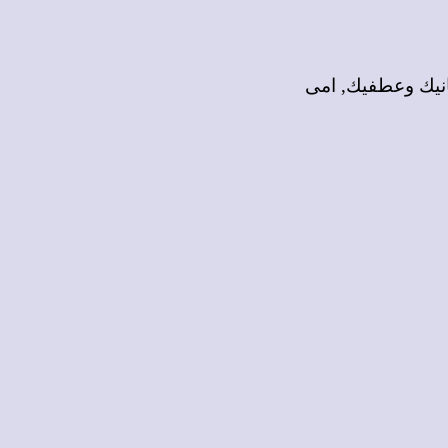
انيك وعطفيك, امى