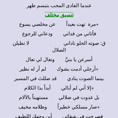
عندما الفادى المحب بتبسم ظهر
تنسيق مختلف
+مرة تهت بعيداً عن مخلصي يسوع
فأتاني من فداني ودعاني للرجوع
ق: صوته الحلو ناداني لا تطيلن
الضلال
أسرعن يا بنيَّ وتعال لي تعال
+أرجلي أدمت بشوك لم أر له نظير
بينما الصوت ينادي قد ضللتَ في المسير
+إلا أني لم أبالي أبداً بذا الكلام
بل غدوت في ضلالي مستهيناً بالآلام
+صار مسلكي خطيراً وظلامه مخيف
فصرخت في شقائي أين وجهك اللطيف