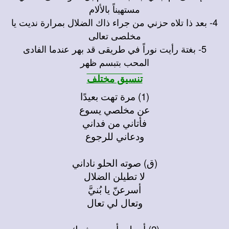
مستهيناً بالألام
4- بعد ذا تلاه حزني من جراء ذاك الضلال بمرارة نديت يا
مخلصى تعالى
5- بغتة رأيت نوراً في طريقى قد بهر عندما الفادى
المحب بتبسم ظهر
تنسيق مختلف
(1) مرة تهت بعيدًا
عن مخلصي يسوع
فأتاني من فداني
ودعاني للرجوع
(ق) صوته الحلو ناداني
لا تطيلن الضلال
أسرعنّ يا بُنيَّ
وتعال لي تعال
(2) أرجلي أدمت بشوك