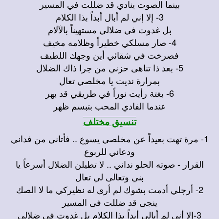
بينما الصوت ينادي قد ضللت في المسير
3- إلا إني لم أبال أبداً بذا الكلام
بل غدوت في ضلالي مستهيناً بالآلام
4- صار مسلكي خطيراً وظلامه مخيف
فصرخت في شقائي أين وجهك اللطيف
5- بعد ذا تناهى حزني من جرا ذاك الضلال
بمرارة نديت يا مخلصي تعال
6- بغتة رأيت نوراً في طريقي قد بهر
عندما الفادي المحب بتبسم ظهر
تنسيق مختلف
1- مرة تهت بعيداً عن مخلصي يسوع .. فأتاني من فداني
ودعاني للربوع
القرار - صوته الحلو نداني .. لا تطيلن الضلال أسرعاً يا
بني وتعالى لي تعال
2- أرجلي أدمت بشوك لم أرى له نظيركي ما لا الصك
ينجى قد ضللت فى المسير
3-إلا أنى لم أبالي أبداً بذا الكلام بل غدوت فى ضلالي