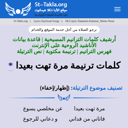
Togg
navig
>
>
St-Takla.org
Lyrics-Spiritual-Songs
08-Coptic-Taraneem-Kalemat_Meem-Noun
نرجو الصلاة من أجل خدمة الموقع والخدام
أرشيف كلمات الترانيم المسيحية | قاعدة بيانات
الأناشيد الروحية على الإنترنت
فهرس الترانيم | ترنيمة مكتوبة | نص الترتيلة
كلمات ترنيمة
مرة تهت بعيدا
*
:
(إظهار/إخفاء)
تصنيف موضوع الترتيلة
مرة تهت بعيدا عن مخلصي يسوع
فاتاني من فداني و دعاني للرجوع