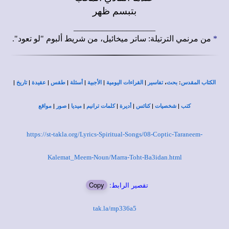
بتبسم ظهر
____________________
*
من مرنمي الترتيلة: ساتر ميخائيل، من شريط ألبوم "لو تعود".
|
|
|
|
|
|
|
،
:
الكتاب المقدس
بحث
تفاسير
القراءات اليومية
الأجبية
أسئلة
طقس
عقيدة
تاريخ
|
|
|
|
|
|
|
كتب
شخصيات
كنائس
أديرة
كلمات ترانيم
ميديا
صور
مواقع
https://st-takla.org/Lyrics-Spiritual-Songs/08-Coptic-Taraneem-
Kalemat_Meem-Noun/Marra-Toht-Ba3idan.html
تقصير الرابط:
Copy
tak.la/mp336a5