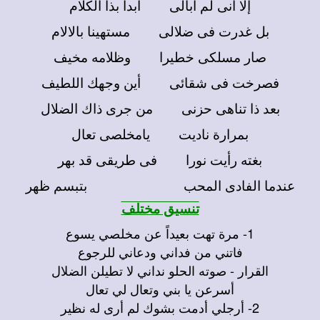
إلا أنى لم أبالى أبدا بذا الكلام
بل غدرت فى ضلالى مستهينا بالالام
صار مسلكى خطيرا وظلامه مخيف
فصرخت فى شقائى أين وجهك اللطيف
بعد ذا تناهى حزنى من جرى ذاك الضلال
بمرارة ناديت يامخلصى تعال
بغته رأيت نورا فى طريقى قد بهر
عندما الفادى المحب بتبسم ظهر
تنسيق مختلف
1- مرة تهت بعيداً عن مخلصي يسوع
فاتني من فداني ودعاني للرجوع
القرار - صوته الحلو نداني لا تطيلن الضلال
أسرعن يا بني وتعال لي تعال
2- أرجلي أدمت بشوك لم أرى له نظير