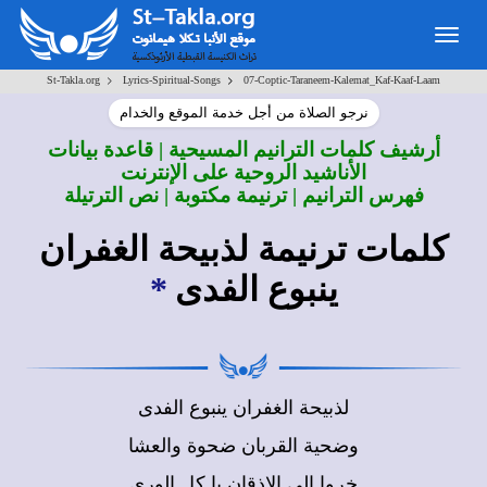
Togg
navig
>
>
St-Takla.org
Lyrics-Spiritual-Songs
07-Coptic-Taraneem-Kalemat_Kaf-Kaaf-Laam
نرجو الصلاة من أجل خدمة الموقع والخدام
أرشيف كلمات الترانيم المسيحية | قاعدة بيانات
الأناشيد الروحية على الإنترنت
فهرس الترانيم | ترنيمة مكتوبة | نص الترتيلة
كلمات ترنيمة لذبيحة الغفران
ينبوع الفدى
*
لذبيحة الغفران ينبوع الفدى
وضحية القربان ضحوة والعشا
خروا الى الاذقان يا كل الورى