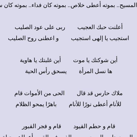
المسيح.. بموته أعطى خلاص.. بموته كان فداء.. بموته كان س
أعلنت حبك العجيب ربى على عود الصليب
استجيب يا إلهى استجيب و اعطنى روح الصليب
أين شوكتك يا موت أين غلبتك يا هاوية
ها نسل المرأة يسحق رأس الحية
ملاك حارس قد قال الحى من الأموات قام
للأنام أعطى نورًا للأنام باهرًا يمحو الظلام
قام و حطم القيود قام و فجر القبور
بالموت داس الموت و الذين فى القبور أعطاهم حياة