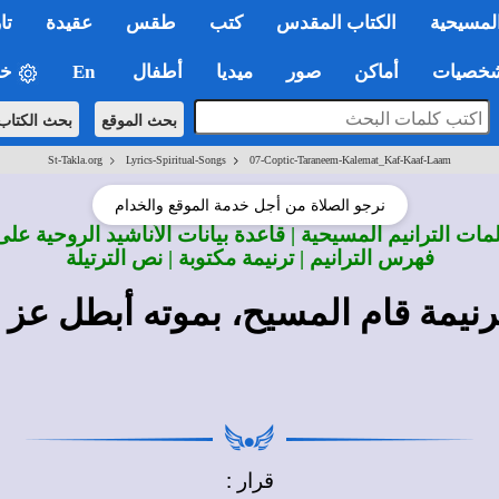
لمسيحية
الكتاب المقدس
كتب
طقس
عقيدة
تا
صيات
أماكن
صور
ميديا
أطفال
En
خي
بحث الموقع
بحث الكتاب
>
>
St-Takla.org
Lyrics-Spiritual-Songs
07-Coptic-Taraneem-Kalemat_Kaf-Kaaf-Laam
نرجو الصلاة من أجل خدمة الموقع والخدام
ات الترانيم المسيحية | قاعدة بيانات الأناشيد الروحية على
فهرس الترانيم | ترنيمة مكتوبة | نص الترتيلة
نيمة قام المسيح، بموته أبطل عز 
قرار :