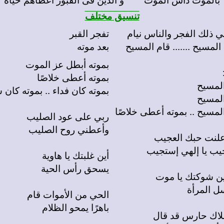
تنسيق مختلف
تفجر القبر
المسيح ....... قام المسيح
بعد موته
بموته أبطل عز الموت
بموته أعطى خلاصًا
المسيح
بموته كان فداء .. بموته كان 
المسيح
لمسيح .. بموته أعطى خلاصًا
ربي على عود
الصليب
وأعطني روح الصليب
يب يا إلهي إستجيب
أين غلبتك يا هاوية
يسحق رأس الحية
ل المرأة
الحي من الأموات قام
باهرًا يمحو الظلام