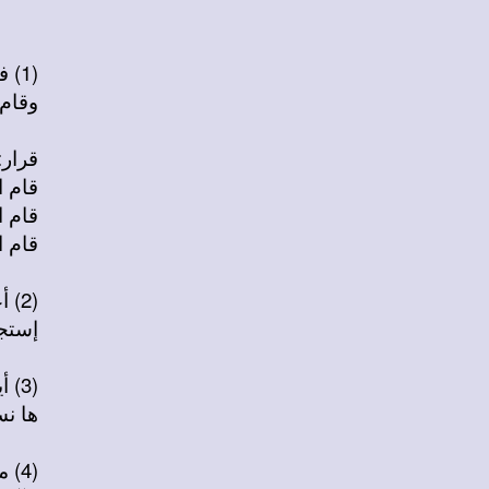
(1) في ذلك الفجر والناس نيام
وقام 
قرار:
قام 
قام 
قام ا
(2) أعلنت حبك العجيب
إستج
(3) أين شوكتك يا موت
ها نس
(4) ملاك حارس قد قال