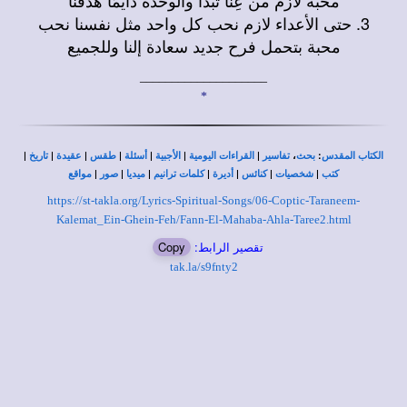
3. حتى الأعداء لازم نحب كل واحد مثل نفسنا نحب
محبة بتحمل فرح جديد سعادة إلنا وللجميع
____________________
*
|
|
|
|
|
|
|
،
:
الكتاب المقدس
بحث
تفاسير
القراءات اليومية
الأجبية
أسئلة
طقس
عقيدة
تاريخ
|
|
|
|
|
|
|
كتب
شخصيات
كنائس
أديرة
كلمات ترانيم
ميديا
صور
مواقع
https://st-takla.org/Lyrics-Spiritual-Songs/06-Coptic-Taraneem-
Kalemat_Ein-Ghein-Feh/Fann-El-Mahaba-Ahla-Taree2.html
تقصير الرابط:
Copy
tak.la/s9fnty2