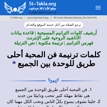
Togg
navig
>
>
St-Takla.org
Lyrics-Spiritual-Songs
06-Coptic-Taraneem-Kalemat_Ein-Ghein-Feh
نرجو الصلاة من أجل خدمة الموقع والخدام
أرشيف كلمات الترانيم المسيحية | قاعدة بيانات
الأناشيد الروحية على الإنترنت
فهرس الترانيم | ترنيمة مكتوبة | نص الترتيلة
كلمات ترنيمة فن المحبة أحلى
طريق للوحدة بين الجميع
*
1. فن المحبة أحلى طريق للوحدة بين الجميع
هي نقاط مهمّة كثير تنحب ودايمًا من جديد
2. خلينا نشوف يسوع بكلّ الناس ونحب الكل مهما كان
محبة لازم من عِنّا تبدا والوحدة دايمًا هدفنا