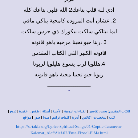
ادي لله قلب بتاعك2 الله قلبي بتاعك كله
2. عشان أنت المروده كامحبة بتاكي مافي
ايما نبتاكي ساكت بيكورك ذي جرس ساكت
3 .ربنا حبو تحبنا مرحبه ياهو قانونه
قانونه الكبير الفي الكتاب المقدس
4.هللويا لرب يسوع هليلويا لربونا
ربونا حبو تحبنا محبة ياهو قانونه
____________________
*
|
|
|
|
|
|
|
،
:
الكتاب المقدس
بحث
تفاسير
القراءات اليومية
الأجبية
أسئلة
طقس
عقيدة
تاريخ
|
|
|
|
|
|
|
كتب
شخصيات
كنائس
أديرة
كلمات ترانيم
ميديا
صور
مواقع
https://st-takla.org/Lyrics-Spiritual-Songs/01-Coptic-Taraneem-
Kalemat_Alef/Alef-02/Enta-Elzool-ElMa.html