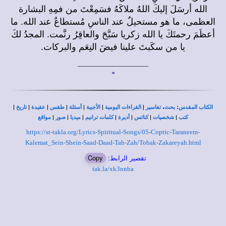
الله أرسَلَ إليكَ اللهُ ملاكَهُ فسَمِعْتَ من فمِهِ البشارة
العظمى، ما هو مستحيلٌ عند الناسِ مُستطاعٌ عند الله. ما
أعظَمَ رحمتَكَ يا الله زكريا سَبَّحَ والعاقِرُ رنَّمت. المجدُ لكَ
يا من سكَبتَ علينا فيضَ النِعَم والبركات.
____________________
*
|
|
|
|
|
|
|
،
:
الكتاب المقدس
بحث
تفاسير
القراءات اليومية
الأجبية
أسئلة
طقس
عقيدة
تاريخ
|
|
|
|
|
|
|
كتب
شخصيات
كنائس
أديرة
كلمات ترانيم
ميديا
صور
مواقع
https://st-takla.org/Lyrics-Spiritual-Songs/05-Coptic-Taraneem-
Kalemat_Sein-Shein-Saad-Daad-Tah-Zah/Tobak-Zakareyah.html
تقصير الرابط:
Copy
tak.la/xk3nnba