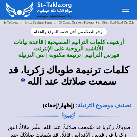
Togg
navig
>
>
St-Takla.org
Lyrics-Spiritual-Songs
05-Coptic-Taraneem-Kalemat_Sein-Shein-Saad-Daad-Tah-Zah
نرجو الصلاة من أجل خدمة الموقع والخدام
أرشيف كلمات الترانيم المسيحية | قاعدة بيانات
الأناشيد الروحية على الإنترنت
فهرس الترانيم | ترنيمة مكتوبة | نص الترتيلة
كلمات ترنيمة طوباك زكريا، قد
سمعت صلاتك عند الله
*
:
(إظهار/إخفاء)
تصنيف موضوع الترتيلة
طوباكَ زكريا قد سُمِعَت صلاتُكَ عند الله. بشَّر ملاكُ النورِ
زكريا في قدسِ الأقداس قائلًا: قد سُمِعَت صلاتُكَ عند