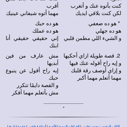
كنت بأتوه عنك و أتغرب
أقرب
لكن كنت بلاقي ايديك
مهما أتوه شيفاني عينيك
*
هو ده ضعفي
هو ده حبك
هو ده جهلي
هو ده عملك
و الشيء اللي مطمن قلبي
إني حقيقي حقيقي أنا
ابنك
2.
قصة طويلة ازاي أحكيها
مش عارف من فين
و إيه راح أقوله عنك فيها
أبديها
و إزاي أوصف رقة قلبك
إيه راح أقول عن ينبوع
مهما أتعلم مهما أكبر
حبك
و القصة دايمًا تتكرر
مش بأتعلم مهما أفكر
____________________
*
|
|
|
|
|
|
|
،
:
الكتاب المقدس
بحث
تفاسير
القراءات اليومية
الأجبية
أسئلة
طقس
عقيدة
تاريخ