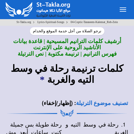
Togg
navig
>
>
St-Takla.org
Lyrics-Spiritual-Songs
04-Coptic-Taraneem-Kalemat_Reh-Zein
نرجو الصلاة من أجل خدمة الموقع والخدام
أرشيف كلمات الترانيم المسيحية | قاعدة بيانات
الأناشيد الروحية على الإنترنت
فهرس الترانيم | ترنيمة مكتوبة | نص الترتيلة
كلمات ترنيمة
رحلة في وسط
التيه والغربة
*
:
(إظهار/إخفاء)
تصنيف موضوع الترتيلة
1.
رحلة في وسط التيه و
رحلة طويلة بس جميلة
الغربة
كنت ساعات أبعد مش