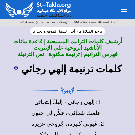
Togg
navig
>
>
St-Takla.org
Lyrics-Spiritual-Songs
01-Coptic-Taraneem-Kalemat_Alef
نرجو الصلاة من أجل خدمة الموقع والخدام
أرشيف كلمات الترانيم المسيحية | قاعدة بيانات
الأناشيد الروحية على الإنترنت
فهرس الترانيم | ترنيمة مكتوبة | نص الترتيلة
كلمات ترنيمة إلهي رجائي
*
1: إلَهي رجائي،، إليكَ إلتجائي
علمتَ شقائي،، فكُن لي حنون
2: عُيوبي كبيرة،، جُروحي غزيرة
ذُنوبي كثيرة،، ومالي سُكون