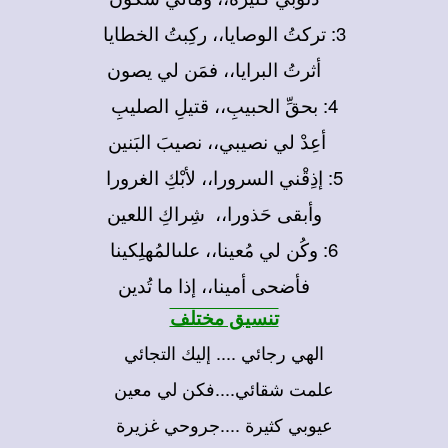
3: تركتُ الوصايا،، ركِبتُ الخطايا
أثرتُ البرايا،، فمَن لي يصون
4: بحقِّ الحبيبِ،، قتيلِ الصليبِ
أعِدْ لي نصيبي،، نصيبَ البَنين
5: إذِقْني السرورا،، لأبْكِ الغرورا
وأبقى حَذورا،، شِراكِ اللعين
6: وكُن لي مُعينا،، علىالمُهلِكينا
فأضحى أمينا،، إذا ما تُدين
تنسيق مختلف
الهي رجائي .... إليك التجائي
علمت شقائي....فكن لي معين
عيوبي كثيرة ....جروحي غزيرة